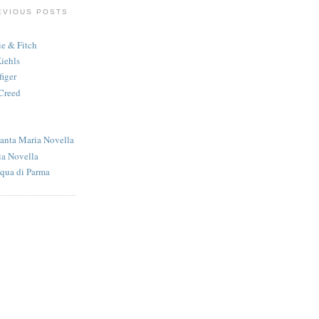
EVIOUS POSTS
e & Fitch
iehls
iger
 Creed
anta Maria Novella
ia Novella
qua di Parma