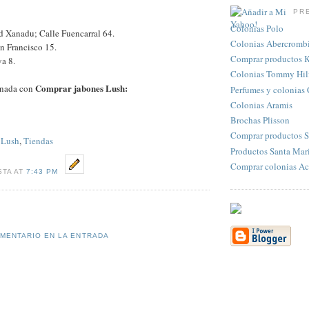
PR
Colonias Polo
 Xanadu; Calle Fuencarral 64.
Colonias Abercrombi
n Francisco 15.
Comprar productos K
a 8.
Colonias Tommy Hilf
Comprar jabones Lush:
onada con
Perfumes y colonias
Colonias Aramis
Brochas Plisson
Comprar productos S
,
Lush
,
Tiendas
Productos Santa Mar
Comprar colonias Ac
STA AT
7:43 PM
OMENTARIO EN LA ENTRADA