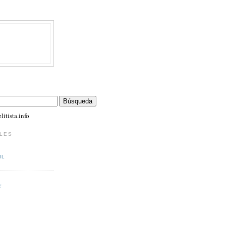
itista.info
LES
IL
r