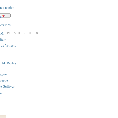
n a reader
PREVIOUS POSTS
lieta
 de Venecia
o
de Mr.Ripley
tesoro
rusoe
de Gulliver
ja