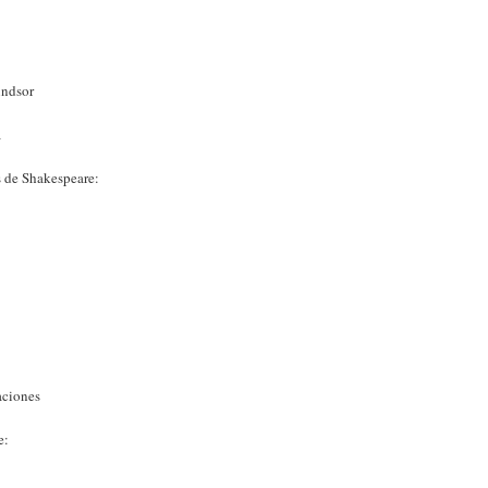
indsor
a
s de Shakespeare:
aciones
e: