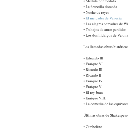
• Medida por medida
• La fierecilla domada
• Noche de reyes
•
El mercader de Venecia
• Las alegres comadres de W
• Trabajos de amor perdidos
• Los dos hidalgos de Veron
Las llamadas obras histórica
• Eduardo III
• Enrique VI
• Ricardo III
• Ricardo II
• Enrique IV
• Enrique V
• El rey Juan
• Enrique VIII.
• La comedia de las equivoc
Últimas obras de Shakespear
• Cimbelino