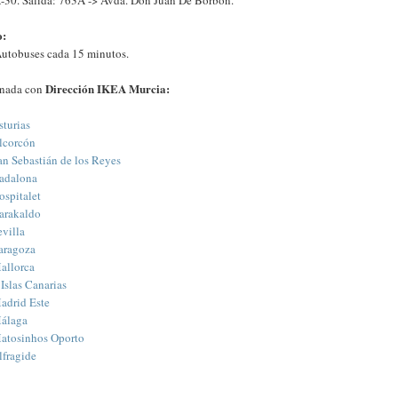
o:
utobuses cada 15 minutos.
Dirección IKEA Murcia:
onada con
turias
lcorcón
n Sebastián de los Reyes
adalona
spitalet
arakaldo
villa
aragoza
allorca
Islas Canarias
adrid Este
Málaga
atosinhos Oporto
lfragide