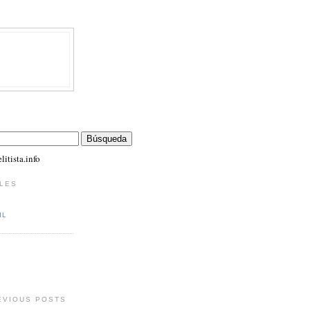
itista.info
LES
IL
EVIOUS POSTS