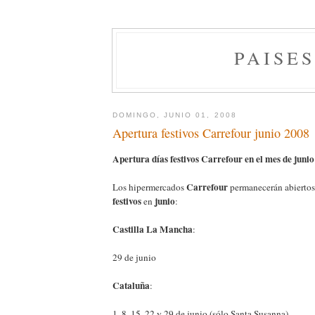
PAISE
DOMINGO, JUNIO 01, 2008
Apertura festivos Carrefour junio 2008
Apertura días festivos Carrefour en el mes de juni
Carrefour
Los hipermercados
permanecerán abiertos
festivos
junio
en
:
Castilla La Mancha
:
29 de junio
Cataluña
:
1, 8, 15, 22 y 29 de junio (sólo Santa Susanna)