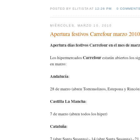
POSTED BY ELITISTA AT
12:26 PM
0 COMMENT
MIÉRCOLES, MARZO 10, 2010
Apertura festivos Carrefour marzo 2010
Apertura días festivos Carrefour en el mes de mar
Carrefour
Los hipermercados
estarán abiertos los si
en marzo:
Andalucía
:
28 de marzo (abren Torremolinos, Estepona y Rincón 
Castilla La Mancha
:
7 de marzo (abren todos los hiper)
Cataluña
:
7 (abre Santa Susanna) - 14 (abre Santa Susanna) - 21