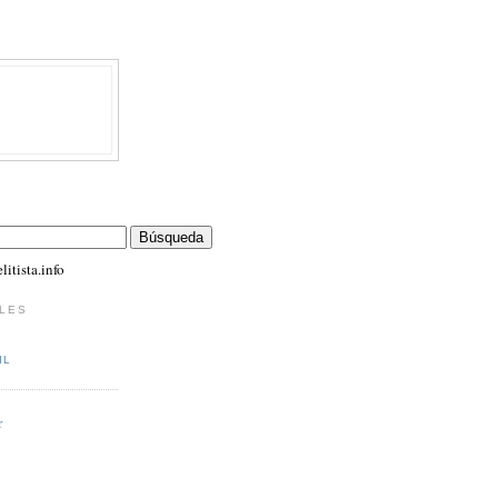
itista.info
LES
IL
r