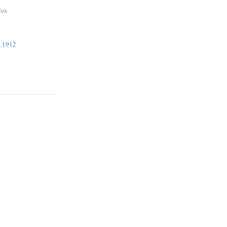
los
a 1912