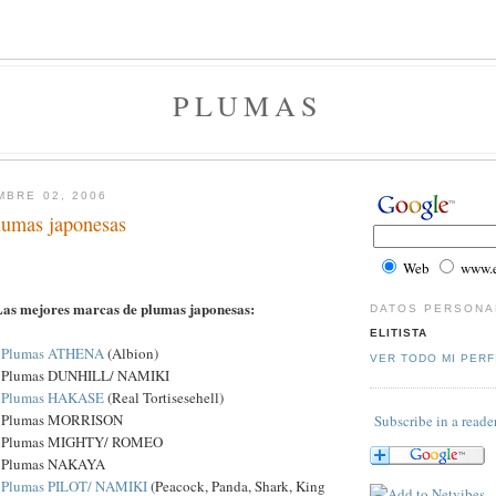
PLUMAS
MBRE 02, 2006
lumas japonesas
Web
www.el
Las mejores marcas de plumas japonesas:
DATOS PERSONA
ELITISTA
-
Plumas ATHENA
(Albion)
VER TODO MI PERF
- Plumas DUNHILL/ NAMIKI
-
Plumas HAKASE
(Real Tortisesehell)
- Plumas MORRISON
Subscribe in a reade
- Plumas MIGHTY/ ROMEO
- Plumas NAKAYA
-
Plumas PILOT/ NAMIKI
(Peacock, Panda, Shark, King