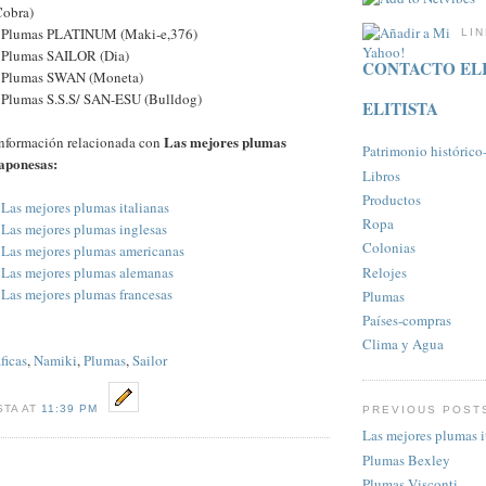
Cobra)
- Plumas PLATINUM (Maki-e,376)
LI
 Plumas SAILOR (Dia)
CONTACTO ELI
- Plumas SWAN (Moneta)
 Plumas S.S.S/ SAN-ESU (Bulldog)
ELITISTA
Las mejores plumas
nformación relacionada con
Patrimonio histórico-a
aponesas:
Libros
Productos
-
Las mejores plumas italianas
Ropa
-
Las mejores plumas inglesas
Colonias
-
Las mejores plumas americanas
Relojes
-
Las mejores plumas alemanas
-
Las mejores plumas francesas
Plumas
Paí­ses-compras
Clima y Agua
ficas
,
Namiki
,
Plumas
,
Sailor
STA AT
11:39 PM
PREVIOUS POST
Las mejores plumas i
Plumas Bexley
Plumas Visconti