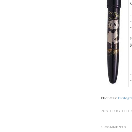
-
-
I
j
Etiquetas:
Estilográ
POSTED BY ELITI
0 COMMENTS: