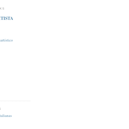
NKS
TISTA
rtí­stico
S
talianas