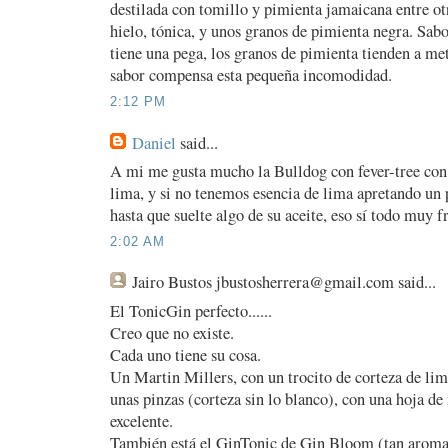
destilada con tomillo y pimienta jamaicana entre ot
hielo, tónica, y unos granos de pimienta negra. Sab
tiene una pega, los granos de pimienta tienden a met
sabor compensa esta pequeña incomodidad.
2:12 PM
Daniel
said...
A mi me gusta mucho la Bulldog con fever-tree con 
lima, y si no tenemos esencia de lima apretando un p
hasta que suelte algo de su aceite, eso sí todo muy f
2:02 AM
Jairo Bustos jbustosherrera@gmail.com
said...
El TonicGin perfecto......
Creo que no existe.
Cada uno tiene su cosa.
Un Martin Millers, con un trocito de corteza de lim
unas pinzas (corteza sin lo blanco), con una hoja de
excelente.
También está el GinTonic de Gin Bloom (tan aroma