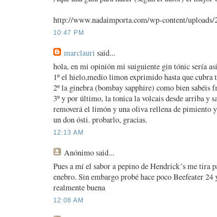
http://www.nadaimporta.com/wp-content/uploads/2
10:47 PM
marclauri
said...
hola, en mi opinión mi suiguiente gin tónic sería así
1º el hielo,medio limon exprimido hasta que cubra t
2º la ginebra (bombay sapphire) como bien sabéis fr
3º y por último, la tonica la volcais desde arriba y 
removerá el limón y una oliva rellena de pimiento y 
un don ósti. probarlo, gracias.
12:13 AM
Anónimo
said...
Pues a mí el sabor a pepino de Hendrick´s me tira pa
enebro. Sin embargo probé hace poco Beefeater 24 y
realmente buena
12:08 AM