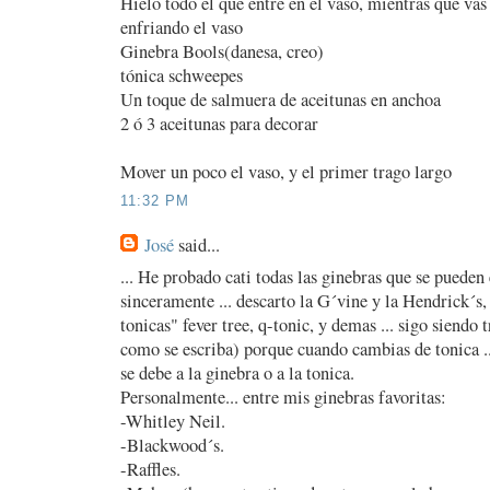
Hielo todo el que entre en el vaso, mientras que vas
enfriando el vaso
Ginebra Bools(danesa, creo)
tónica schweepes
Un toque de salmuera de aceitunas en anchoa
2 ó 3 aceitunas para decorar
Mover un poco el vaso, y el primer trago largo
11:32 PM
José
said...
... He probado cati todas las ginebras que se pueden 
sinceramente ... descarto la G´vine y la Hendrick´s,
tonicas" fever tree, q-tonic, y demas ... sigo siendo
como se escriba) porque cuando cambias de tonica ...
se debe a la ginebra o a la tonica.
Personalmente... entre mis ginebras favoritas:
-Whitley Neil.
-Blackwood´s.
-Raffles.