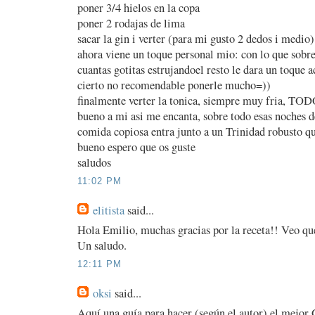
poner 3/4 hielos en la copa
poner 2 rodajas de lima
sacar la gin i verter (para mi gusto 2 dedos i medio)
ahora viene un toque personal mio: con lo que sobre
cuantas gotitas estrujandoel resto le dara un toque 
cierto no recomendable ponerle mucho=))
finalmente verter la tonica, siempre muy fria, TO
bueno a mi asi me encanta, sobre todo esas noches 
comida copiosa entra junto a un Trinidad robusto qu
bueno espero que os guste
saludos
11:02 PM
elitista
said...
Hola Emilio, muchas gracias por la receta!! Veo que
Un saludo.
12:11 PM
oksi
said...
Aquí una guía para hacer (según el autor) el mejor