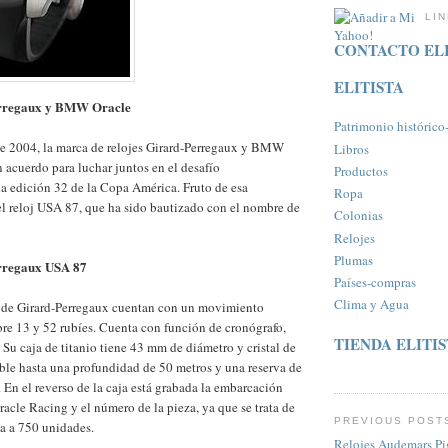
LI
CONTACTO ELI
ELITISTA
erregaux y BMW Oracle
Patrimonio histórico-a
de 2004, la marca de relojes Girard-Perregaux y BMW
Libros
n acuerdo para luchar juntos en el desafío
Productos
a edición 32 de la Copa América. Fruto de esa
Ropa
l reloj USA 87, que ha sido bautizado con el nombre de
Colonias
Relojes
Plumas
rregaux USA 87
Paí­ses-compras
Clima y Agua
 de Girard-Perregaux cuentan con un movimiento
re 13 y 52 rubíes. Cuenta con función de cronógrafo,
TIENDA ELITI
 Su caja de titanio tiene 43 mm de diámetro y cristal de
ble hasta una profundidad de 50 metros y una reserva de
 En el reverso de la caja está grabada la embarcación
le Racing y el número de la pieza, ya que se trata de
PREVIOUS POST
a a 750 unidades.
Relojes Audemars Pi