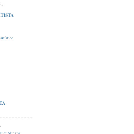
NKS
TISTA
rtí­stico
STA
S
guet Alinghi