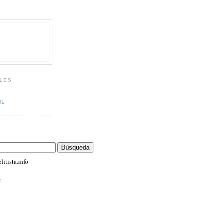
LES
IL
itista.info
r