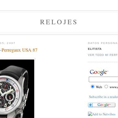
RELOJES
15, 2007
DATOS PERSONA
d-Perregaux USA 87
ELITISTA
VER TODO MI PERF
Web
www.el
Subscribe in a reade