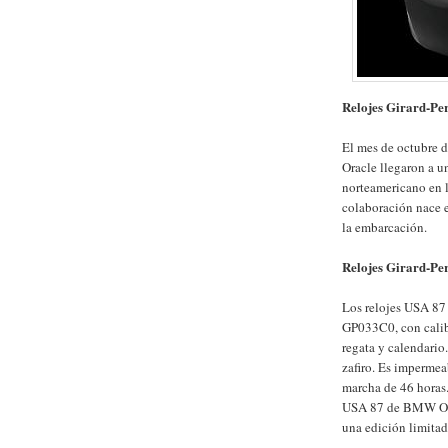
Relojes Girard-P
El mes de octubre 
Oracle llegaron a u
norteamericano en l
colaboración nace e
la embarcación.
Relojes Girard-Pe
Los relojes USA 87
GP033C0, con calib
regata y calendario.
zafiro. Es impermea
marcha de 46 horas.
USA 87 de BMW Orac
una edición limitad