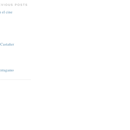
EVIOUS POSTS
 el cine
 Castañer
Ferragamo