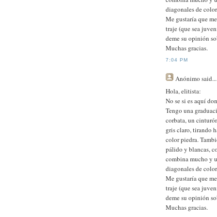
diagonales de color
Me gustaría que me 
traje (que sea juven
deme su opinión sob
Muchas gracias.
7:04 PM
Anónimo
said...
Hola, elitista:
No se si es aquí do
Tengo una graduaci
corbata, un cintur
gris claro, tirand
color piedra. Tambi
pálido y blancas, c
combina mucho y un
diagonales de color
Me gustaría que me 
traje (que sea juven
deme su opinión sob
Muchas gracias.