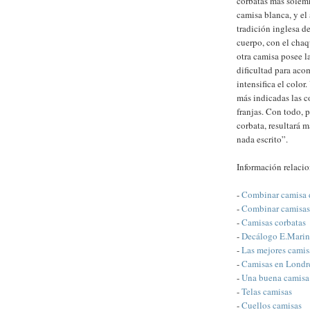
corbatas más solemn
camisa blanca, y el 
tradición inglesa de
cuerpo, con el chaq
otra camisa posee la
dificultad para aco
intensifica el color
más indicadas las c
franjas. Con todo, 
corbata, resultará 
nada escrito”.
Información relaci
-
Combinar camisa d
-
Combinar camisas 
-
Camisas corbatas
-
Decálogo E.Marin
-
Las mejores camis
-
Camisas en Londr
-
Una buena camisa
-
Telas camisas
-
Cuellos camisas