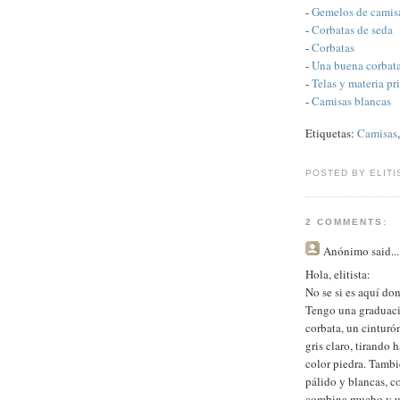
-
Gemelos de camis
-
Corbatas de seda
-
Corbatas
-
Una buena corbat
-
Telas y materia pr
-
Camisas blancas
Etiquetas:
Camisas
POSTED BY ELITI
2 COMMENTS:
Anónimo
said...
Hola, elitista:
No se si es aquí do
Tengo una graduaci
corbata, un cintur
gris claro, tirand
color piedra. Tambi
pálido y blancas, c
combina mucho y un