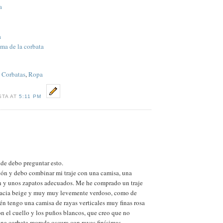
a
a
ima de la corbata
,
Corbatas
,
Ropa
STA AT
5:11 PM
nde debo preguntar esto.
ón y debo combinar mi traje con una camisa, una
ón y unos zapatos adecuados. Me he comprado un traje
o hacia beige y muy muy levemente verdoso, como de
én tengo una camisa de rayas verticales muy finas rosa
on el cuello y los puños blancos, que creo que no
a corbata morada oscura con rayas finísimas