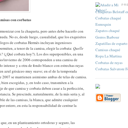
PR
Chaquetas Belstaff en
Corbatas chaqué
misas con corbatas
Esmoquin
Zapatos chaqué
rmonizar con la chaqueta, pero antes debe hacerlo con
anuda. No es, desde luego, casualidad, que los exquisitos
Gorros Barbour
álogos de corbatas Hermès incluyan ingeniosos
Zapatillas de esparto
ermiten, a tenor de la camisa, elegir la corbata:
Quelle
Camisas chaqué
i?
(¿Qué corbata hoy?). Los dos superponibles, en una
Ropa La Martina
oño/invierno de 2006 corresponden a una camisa de
Corbatas de rayas
do intenso y a otra de fondo blanco con estrechas rayas
Corbatas Salvatore 
en azul grisáceo muy suave; en el de la temporada
e 2007 se mantienen asimismo ambas de telas de camisa.
 bien escogidas, y, en todo caso, transmiten a la
je de que camisa y corbata deben casar a la perfección,
tancia. Se prescinde, naturalmente, de la más seria y, al
ible de las camisas, la blanca, que admite cualquier
por entero, en esta la responsabilidad de centrar la
 que, en un planteamiento ortodoxo y seguro, las