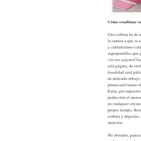
Cómo combinar ca
Una corbata ha de a
la camisa a que se 
y cuidadísimos cat
superponibles que p
cravate aujourd´hu
sola página, de ot
tonalidad azul páli
de delicado dibujo 
primavera/verano d
Están, por supuesto,
perfección el mensa
en cualquier circuns
propio tiempo, flex
corbata y deposita, 
atención.
No obstante, parece