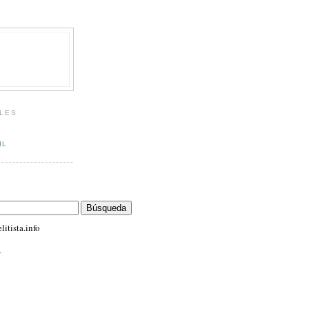
LES
IL
itista.info
r