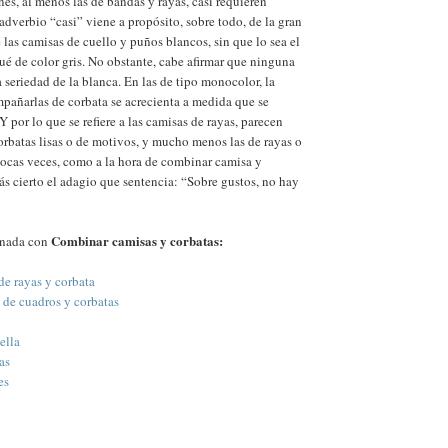
es, al menos las de bandas y rayas, casi requieren
adverbio “casi” viene a propósito, sobre todo, de la gran
 las camisas de cuello y puños blancos, sin que lo sea el
ué de color gris. No obstante, cabe afirmar que ninguna
 seriedad de la blanca. En las de tipo monocolor, la
mpañarlas de corbata se acrecienta a medida que se
. Y por lo que se refiere a las camisas de rayas, parecen
orbatas lisas o de motivos, y mucho menos las de rayas o
pocas veces, como a la hora de combinar camisa y
más cierto el adagio que sentencia: “Sobre gustos, no hay
Combinar camisas y corbatas:
onada con
e rayas y corbata
de cuadros y corbatas
ella
as
es