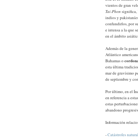
vientos de gran vel
Tai-Phon
significa,
indios y pakistaníe
confundirlos, por s
e intensa a la que s
en el ámbito asiátic
Además de la genera
Atlántico american
cordona
Bahamas o
esta última tradicio
mar de gravísimo pe
de septiembre y co
Por último, en el Í
en referencia a esta
estas perturbacion
abandono progresiv
Información relaci
-
Catástrofes natura