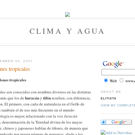
CLIMA Y AGUA
EMBER 04, 2007
nes tropicales
lones tropicales
Web
www.el
ales son conocidos con nombres diversos en las distintas
ABOUT ME
huracán
tifón
r más que los de
y
resulten, con diferencia,
ELITISTA
n. El primero, con carta de naturaleza en el Golfo de
VIEW MY COMPLET
s también el de uso más frecuente en el mundo
ología es mayor, relacionado con la voz
Juracán
, denominación de la Trinidad divina de los mayas
te, chinos y japoneses hablan de tifones, de manera que
empleado por mayor número de personas; alude a los