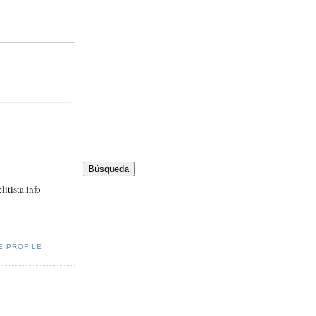
itista.info
E PROFILE