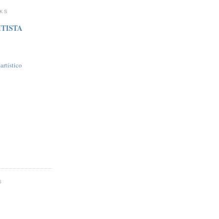
NKS
TISTA
rtí­stico
S