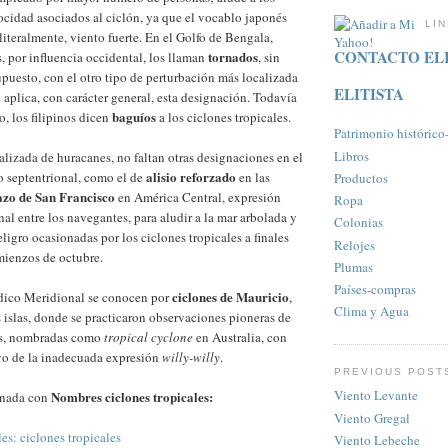
ocidad asociados al ciclón, ya que el vocablo japonés
LI
 literalmente, viento fuerte. En el Golfo de Bengala,
CONTACTO ELI
tornados
s, por influencia occidental, los llaman
, sin
upuesto, con el otro tipo de perturbación más localizada
ELITISTA
e aplica, con carácter general, esta designación. Todavía
baguíos
o, los filipinos dicen
a los ciclones tropicales.
Patrimonio histórico-a
Libros
lizada de huracanes, no faltan otras designaciones en el
alisio reforzado
o septentrional, como el de
en las
Productos
zo de San Francisco
en América Central, expresión
Ropa
nal entre los navegantes, para aludir a la mar arbolada y
Colonias
ligro ocasionadas por los ciclones tropicales a finales
Relojes
mienzos de octubre.
Plumas
Paí­ses-compras
ciclones de Mauricio
ndico Meridional se conocen por
,
Clima y Agua
s islas, donde se practicaron observaciones pioneras de
es, nombradas como
tropical cyclone
en Australia, con
o de la inadecuada expresión
willy-willy
.
PREVIOUS POST
Viento Levante
Nombres ciclones tropicales:
onada con
Viento Gregal
les: ciclones tropicales
Viento Lebeche