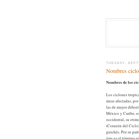
TUESDAY, SEPT
Nombres ciclo
Nombres de los cic
Los ciclones tropic
áreas afectadas, po
las de mayor difusió
México y Caribe, e
occidental, su etim
(Corazón del Ciclo)
guichés. Por su par
éste es el término 