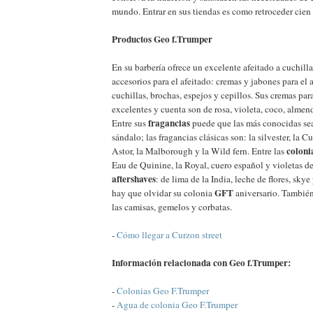
mundo. Entrar en sus tiendas es como retroceder cien
Productos Geo f.Trumper
En su barbería ofrece un excelente afeitado a cuchill
accesorios para el afeitado: cremas y jabones para el a
cuchillas, brochas, espejos y cepillos. Sus cremas par
excelentes y cuenta son de rosa, violeta, coco, almen
fragancias
Entre sus
puede que las más conocidas sea
sándalo; las fragancias clásicas son: la silvester, la C
coloni
Astor, la Malborough y la Wild fern. Entre las
Eau de Quinine, la Royal, cuero español y violetas de
aftershaves
: de lima de la India, leche de flores, sky
GFT
hay que olvidar su colonia
aniversario. Tambié
las camisas, gemelos y corbatas.
-
Cómo llegar a Curzon street
Información relacionada con Geo f.Trumper:
-
Colonias Geo F.Trumper
-
Agua de colonia Geo F.Trumper