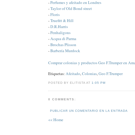
-
Perfumes y afeitado en Londres
-
Taylor of Old Bond street
-
Floris
-
Truefitt & Hill
-
D.R.Harris
-
Penhaligons
-
Acqua di Parma
-
Brochas Plisson
-
Barbería Murdock
Comprar colonias y productos Geo F.Trumper en Am
Etiquetas:
Afeitado
,
Colonias
,
Geo F.Trumper
POSTED BY ELITISTA AT
1:05 PM
0 COMMENTS:
PUBLICAR UN COMENTARIO EN LA ENTRADA
<< Home