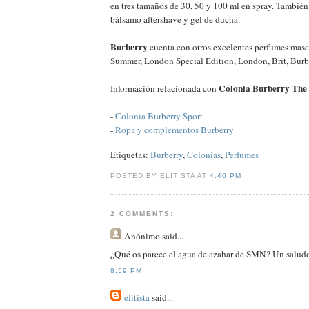
en tres tamaños de 30, 50 y 100 ml en spray. También
bálsamo aftershave y gel de ducha.
Burberry
cuenta con otros excelentes perfumes mas
Summer, London Special Edition, London, Brit, Bur
Colonia Burberry The
Información relacionada con
-
Colonia Burberry Sport
-
Ropa y complementos Burberry
Etiquetas:
Burberry
,
Colonias
,
Perfumes
POSTED BY ELITISTA AT
4:40 PM
2 COMMENTS:
Anónimo
said...
¿Qué os parece el agua de azahar de SMN? Un saludo
8:59 PM
elitista
said...