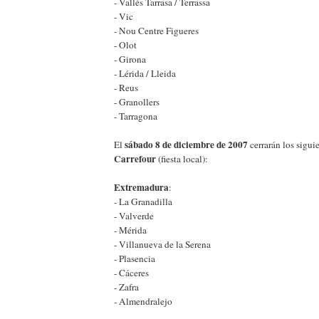
- Vallés Tarrasa / Terrassa
- Vic
- Nou Centre Figueres
- Olot
- Girona
- Lérida / Lleida
- Reus
- Granollers
- Tarragona
sábado 8 de diciembre de 2007
El
cerrarán los sigui
Carrefour
(fiesta local):
Extremadura
:
- La Granadilla
- Valverde
- Mérida
- Villanueva de la Serena
- Plasencia
- Cáceres
- Zafra
- Almendralejo