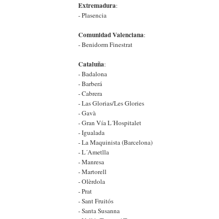
Extremadura
:
- Plasencia
Comunidad Valenciana
:
- Benidorm Finestrat
Cataluña
:
- Badalona
- Barberá
- Cabrera
- Las Glorias/Les Glories
- Gavà
- Gran Vía L´Hospitalet
- Igualada
- La Maquinista (Barcelona)
- L´Ametlla
- Manresa
- Martorell
- Olèrdola
- Prat
- Sant Fruitós
- Santa Susanna