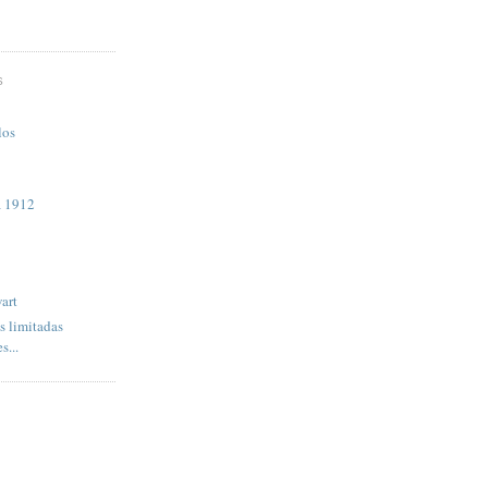
S
los
a 1912
art
s limitadas
s...