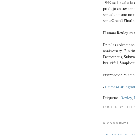
1999 se lanzaba la
produjo en tres term
serie de mismo nomb
Grand Finale
serie
Plumas Bexley: mo
Ente las coleccione
anniversary, Fun ti
Prometheus, Submar
beautiful, Simplic
Información relaci
-
Plumas-Estilográf
Etiquetas:
Bexley
,
POSTED BY ELITI
0 COMMENTS:
PUBLICAR UN C