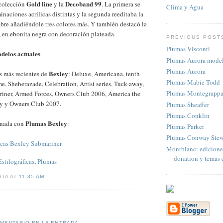
Gold line
Decoband 99
 colección
y la
. La primera se
Clima y Agua
inaciones acrílicas distintas y la segunda reeditaba la
re añadiéndole tres colores más. Y también destacó la
, en ebonita negra con decoración plateada.
PREVIOUS POST
Plumas Visconti
delos actuales
Plumas Aurora mode
Plumas Aurora
Bexley
s más recientes de
: Deluxe, Americana, tenth
Plumas Mabie Todd
me, Sheherazade, Celebration, Artist series, Tuck-away,
Plumas Montegrapp
iner, Armed Forces, Owners Club 2006, America the
ity y Owners Club 2007.
Plumas Sheaffer
Plumas Conklin
Plumas Bexley
onada con
:
Plumas Parker
Plumas Conway Stew
icas Bexley Submariner
Montblanc: edicione
donation y temas e
Estilográficas
,
Plumas
STA AT
11:35 AM
OMENTARIO EN LA ENTRADA