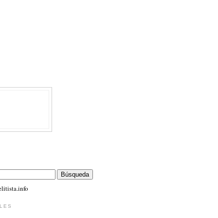
itista.info
LES