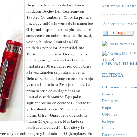
Un grupo de amantes de las plumas
VER TODO MI PERF
Bexley Pen Company
fundaron
en
1993 en Columbus en Ohio. La primera
línea que salió a la venta de la marca fue
Subscribe in a reade
Original
inspirada en las plumas de los
años veinte en color gris, amarillo, azul,
verde y burdeos, limitada a 100
unidades por color. A partir del año
Giant
1994 aparecía la serie
, en color
LI
blanco, azul y madera clara también
CONTACTO ELI
limitada a 100 unidades por color. Casi
a la vez también se ponía a la venta
ELITISTA
Deluxe
, serie de plumas en color naranja
y crema limitadas a 250 ejemplares. La
Patrimonio histórico-a
primera serie de estilográficas no
Libros
Equipoise
limitadas se denominó
,
Productos
siguiéndole las colecciones Continental
Ropa
y Decoband. Ya en 1998 aparecía la
Colonias
Ultra –Giant
pluma
de la que sólo se
Relojes
tiraron 25 ejemplares. Más tarde se
Ebonite
fabricaba la colección
y la
Plumas
iversary
, de color negro y limitada a 500 ejemplares. En
Paí­ses-compras