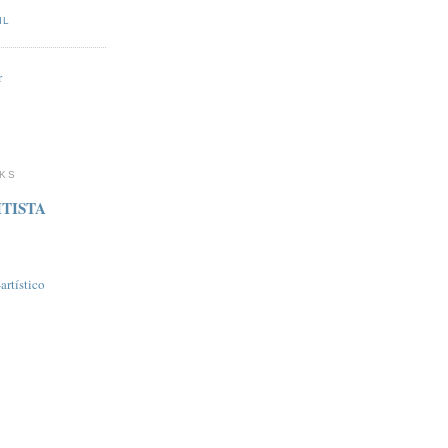
IL
r
NKS
TISTA
rtí­stico