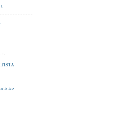
IL
r
NKS
TISTA
rtí­stico