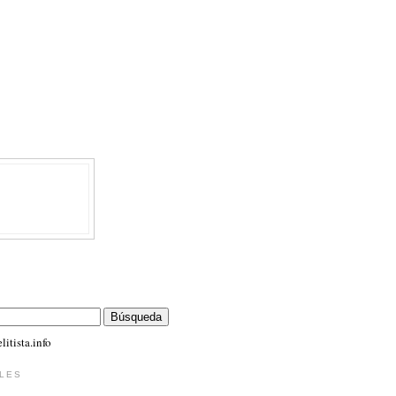
itista.info
LES