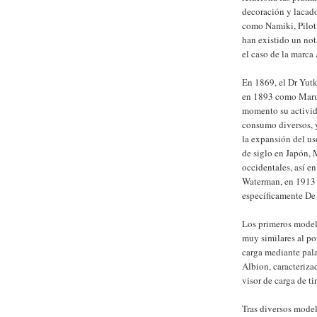
decoración y lacado
como Namiki, Pilot o
han existido un not
el caso de la marca
En 1869, el Dr Yut
en 1893 como Maruze
momento su activida
consumo diversos, y
la expansión del us
de siglo en Japón,
occidentales, así e
Waterman, en 1913 
específicamente De
Los primeros model
muy similares al po
carga mediante pal
Albion, caracteriza
visor de carga de t
Tras diversos mode