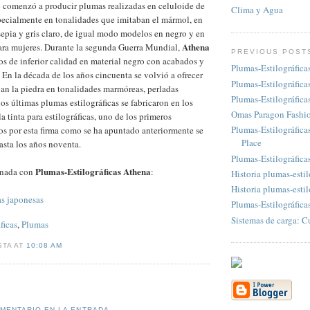
 comenzó a producir plumas realizadas en celuloide de
Clima y Agua
pecialmente en tonalidades que imitaban el mármol, en
sepia y gris claro, de igual modo modelos en negro y en
Athena
para mujeres. Durante la segunda Guerra Mundial,
PREVIOUS POST
s de inferior calidad en material negro con acabados y
Plumas-Estilográficas
En la década de los años cincuenta se volvió a ofrecer
Plumas-Estilográficas
an la piedra en tonalidades marmóreas, perladas
Plumas-Estilográficas
os últimas plumas estilográficas se fabricaron en los
Omas Paragon Fashio
a tinta para estilográficas, uno de los primeros
Plumas-Estilográfica
s por esta firma como se ha apuntado anteriormente se
Place
sta los años noventa.
Plumas-Estilográfica
Plumas-Estilográficas Athena
onada con
:
Historia plumas-estil
Historia plumas-estil
s japonesas
Plumas-Estilográfic
Sistemas de carga: C
ficas
,
Plumas
STA AT
10:08 AM
OMENTARIO EN LA ENTRADA