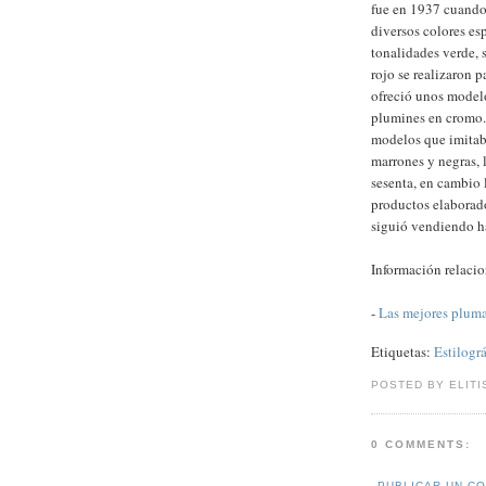
fue en 1937 cuando
diversos colores es
tonalidades verde, 
rojo se realizaron 
ofreció unos modelo
plumines en cromo. 
modelos que imitab
marrones y negras, l
sesenta, en cambio l
productos elaborado
siguió vendiendo ha
Información relaci
-
Las mejores pluma
Etiquetas:
Estilográ
POSTED BY ELITI
0 COMMENTS:
PUBLICAR UN C