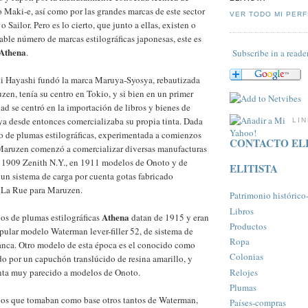
 Maki-e, así como por las grandes marcas de este sector
VER TODO MI PERF
 Sailor. Pero es lo cierto, que junto a ellas, existen o
able número de marcas estilográficas japonesas, este es
Athena
.
Subscribe in a reade
ki Hayashi fundó la marca Maruya-Syosya, rebautizada
n, tenía su centro en Tokio, y si bien en un primer
d se centró en la importación de libros y bienes de
a desde entonces comercializaba su propia tinta. Dada
LI
o de plumas estilográficas, experimentada a comienzos
CONTACTO ELI
 Maruzen comenzó a comercializar diversas manufacturas
n 1909 Zenith N.Y., en 1911 modelos de Onoto y de
ELITISTA
un sistema de carga por cuenta gotas fabricado
 La Rue para Maruzen.
Patrimonio histórico-a
Libros
Athena
os de plumas estilográficas
datan de 1915 y eran
Productos
pular modelo Waterman lever-filler 52, de sistema de
Ropa
anca. Otro modelo de esta época es el conocido como
Colonias
do por un capuchón translúcido de resina amarillo, y
Relojes
inta muy parecido a modelos de Onoto.
Plumas
los que tomaban como base otros tantos de Waterman,
Paí­ses-compras