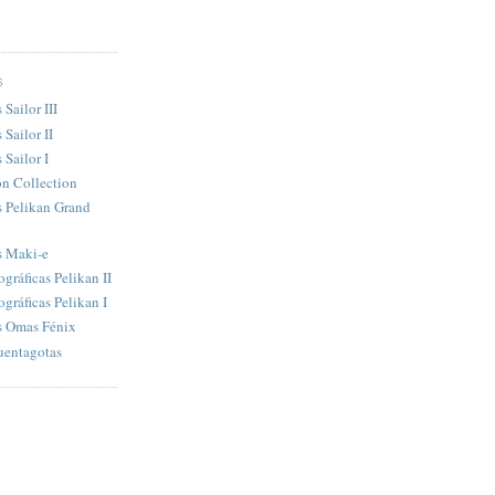
S
 Sailor III
 Sailor II
 Sailor I
n Collection
s Pelikan Grand
s Maki-e
ográficas Pelikan II
ográficas Pelikan I
as Omas Fénix
uentagotas