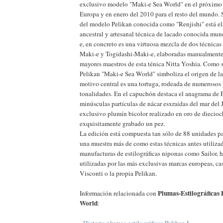
exclusivo modelo "Maki-e Sea World" en el próximo
Europa y en enero del 2010 para el resto del mundo. 
del modelo Pelikan conocida como "Renjishi" está el
ancestral y artesanal técnica de lacado conocida m
e, en concreto es una virtuosa mezcla de dos técnicas
Maki-e y Togidashi-Maki-e, elaboradas manualmente
mayores maestros de esta ténica Nitta Yoshia. Como s
Pelikan "Maki-e Sea World" simboliza el origen de la
motivo central es una tortuga, rodeada de numerosos 
tonalidades. En el capuchón destaca el anagrama de P
minúsculas partículas de nácar esxraídas del mar del J
exclusivo plumín bicolor realizado en oro de diecioc
exquisitamente grabado un pez.
La edición está compuesta tan sólo de 88 unidades p
una muestra más de como estas técnicas antes utiliz
manufacturas de estilográficas niponas como Sailor, h
utilizadas por las más exclusivas marcas europeas, c
Visconti o la propia Pelikan.
Plumas-Estilográficas 
Información relacionada con
World
:
-
Historia plumas-estilográficas Pelikan I