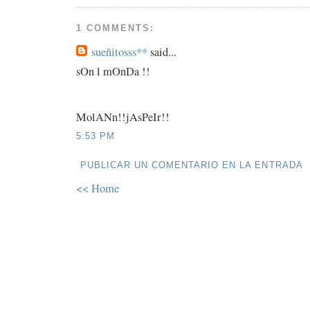
1 COMMENTS:
sueñitosss**
said...
sOn l mOnDa !!
MolANn!!jAsPeIr!!
5:53 PM
PUBLICAR UN COMENTARIO EN LA ENTRADA
<< Home