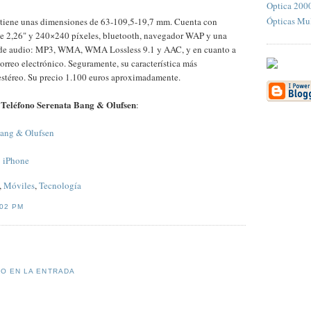
Optica 200
Ópticas Mul
tiene unas dimensiones de 63-109,5-19,7 mm. Cuenta con
e 2,26" y 240×240 píxeles, bluetooth, navegador WAP y una
de audio: MP3, WMA, WMA Lossless 9.1 y AAC, y en cuanto a
reo electrónico. Seguramente, su característica más
 estéreo. Su precio 1.100 euros aproximadamente.
Teléfono Serenata Bang & Olufsen
n
:
Bang & Olufsen
: iPhone
,
Móviles
,
Tecnología
:02 PM
IO EN LA ENTRADA