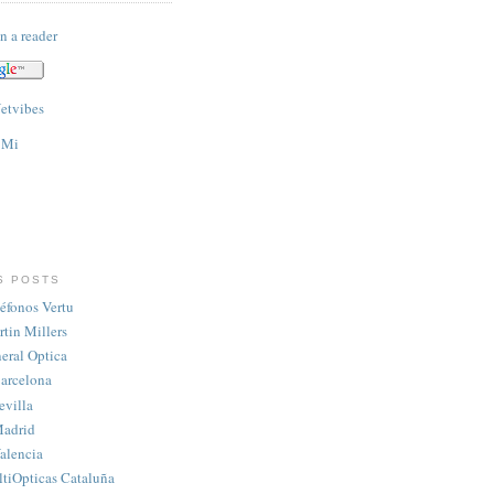
n a reader
S POSTS
éfonos Vertu
tin Millers
eral Optica
Barcelona
evilla
Madrid
alencia
tiOpticas Cataluña