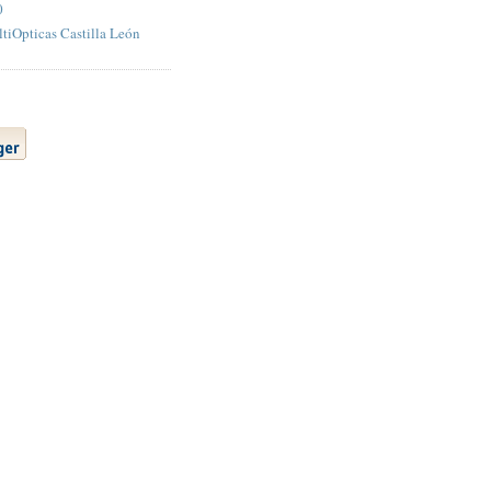
0
tiOpticas Castilla León