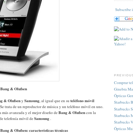
Subscribe i
PREVIOU
Comprar tel
e Bang & Olufsen
Ginebra Mar
Ópticas Gen
g & Olufsen
Samsung
teléfono móvil
y
, al igual que en su
Starbucks 
 Se trata de un reproductor de música y un teléfono móvil en uno.
Starbucks S
Bang & Olufsen
a más avanzada y el mejor diseño de
con la
Starbucks 
Samsung
de telefonía móvil de
.
Starbucks V
Ópticas Mul
Bang & Olufsen: características técnicas