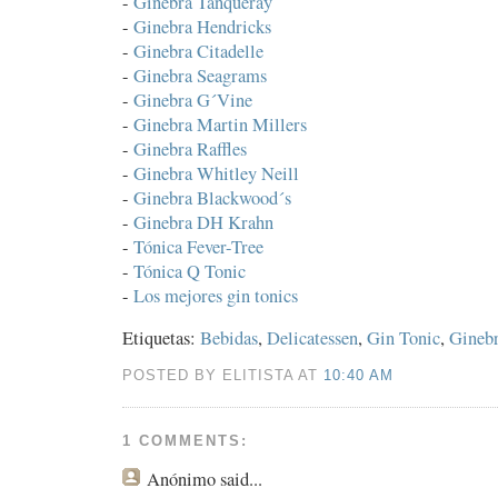
-
Ginebra Tanqueray
-
Ginebra Hendricks
-
Ginebra Citadelle
-
Ginebra Seagrams
-
Ginebra G´Vine
-
Ginebra Martin Millers
-
Ginebra Raffles
-
Ginebra Whitley Neill
-
Ginebra Blackwood´s
-
Ginebra DH Krahn
-
Tónica Fever-Tree
-
Tónica Q Tonic
-
Los mejores gin tonics
Etiquetas:
Bebidas
,
Delicatessen
,
Gin Tonic
,
Gineb
POSTED BY ELITISTA AT
10:40 AM
1 COMMENTS:
Anónimo
said...