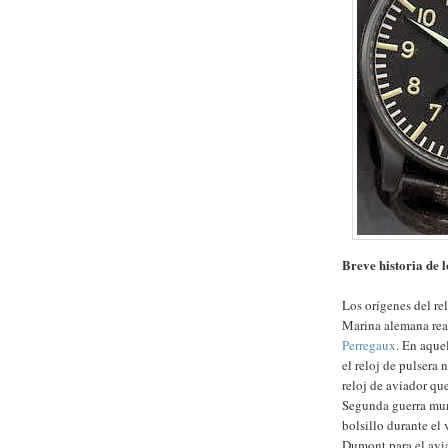
Breve historia de l
Los orígenes del re
Marina alemana rea
Perregaux
. En aquel
el reloj de pulsera 
reloj de aviador que
Segunda guerra mund
bolsillo durante el 
Dumont para el avi