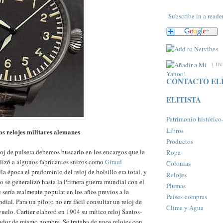
Subscribe in a reade
LI
CONTACTO ELI
ELITISTA
Patrimonio histórico-a
Libros
os relojes militares alemanes
Productos
loj de pulsera debemos buscarlo en los encargos que la
Ropa
lizó a algunos fabricantes suizos como
Girard
Colonias
la época el predominio del reloj de bolsillo era total, y
Relojes
no se generalizó hasta la Primera guerra mundial con el
Plumas
 sería realmente popular en los años previos a la
Paí­ses-compras
ial. Para un piloto no era fácil consultar un reloj de
Clima y Agua
vuelo. Cartier elaboró en 1904 su mítico reloj Santos-
ador de mismo nombre. Se trataba de unos relojes con