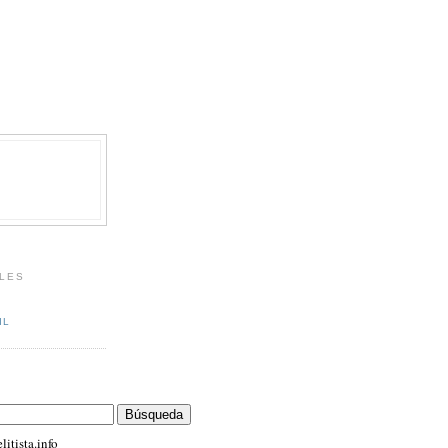
LES
IL
itista.info