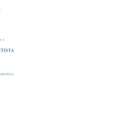
r
NKS
TISTA
rtí­stico