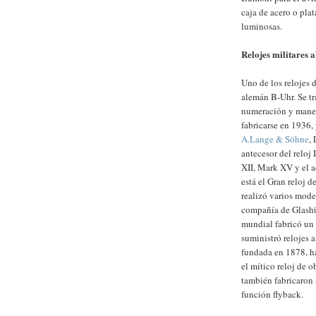
caja de acero o pla
luminosas.
Relojes militares 
Uno de los relojes 
alemán B-Uhr. Se tr
numeración y manec
fabricarse en 1936,
A.Lange & Söhne
,
antecesor del reloj
XII, Mark XV y el a
está el Gran reloj 
realizó varios mode
compañía de Glashü
mundial fabricó un 
suministró relojes 
fundada en 1878, ha
el mítico reloj de 
también fabricaron 
función flyback.