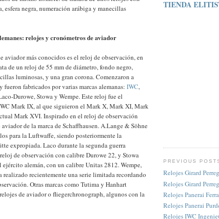
TIENDA ELITI
ta, esfera negra, numeración arábiga y manecillas
alemanes: relojes y cronómetros de aviador
de aviador más conocidos es el reloj de observación, en
ata de un reloj de 55 mm de diámetro, fondo negro,
illas luminosas, y una gran corona. Comenzaron a
 y fueron fabricados por varias marcas alemanas:
IWC
,
 Laco-Durowe, Stowa y Wempe. Este reloj fue el
 IWC Mark IX, al que siguieron el Mark X, Mark XI, Mark
ctual Mark XVI. Inspirado en el reloj de observación
de aviador de la marca de Schaffhausen. A.Lange & Söhne
los para la Luftwaffe, siendo posteriormente la
tte expropiada. Laco durante la segunda guerra
reloj de observación con calibre Durowe 22, y Stowa
PREVIOUS POST
al ejército alemán, con un calibre Unitas 2812. Wempe,
Relojes Girard Perre
 realizado recientemente una serie limitada recordando
Relojes Girard Perre
observación. Otras marcas como Tutima y Hanhart
relojes de aviador o fliegerchronograph, algunos con la
Relojes Panerai Ferra
Relojes Panerai Purd
Relojes IWC Ingenie