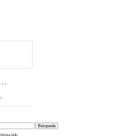
LES
IL
itista.info