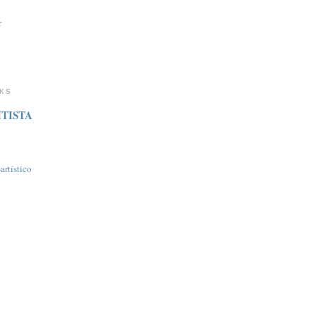
r
NKS
TISTA
rtí­stico