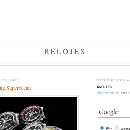
RELOJES
 25, 2010
DATOS PERSONA
ing Superocean
ELITISTA
VER TODO MI PERF
Web
www.el