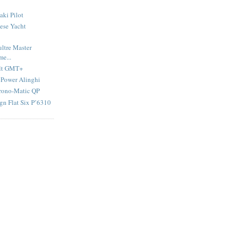
aki Pilot
ese Yacht
ltre Master
e...
olt GMT+
 Power Alinghi
hrono-Matic QP
gn Flat Six P’6310