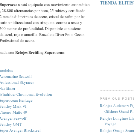
TIENDA ELITI
 Superocean
está equipado con movimiento automático
, 28.800 alternancias por hora, 25 rubíes y certificado
 mm de diámetro es de acero, cristal de zafiro por las
atorio unidireccional con trinquete, corona a rosca y
500 metros de profundidad. Disponible con esferas
da, azul, roja o amarilla. Brazalete Diver Pro o Ocean
Professional de acero.
Relojes Breitling Superocean
onada con
:
 modelos
 Aeromarine Seawolf
Professional Skyracer
 Navitimer
 Windrider Chronomat Evolution
PREVIOUS POST
 Superocean Heritage
Relojes Audemars Pi
 Bentley Mark VI
Offshore Grand P..
 Chrono-Matic 49
Relojes Longines Li
 Avenger Seawolf
Voyage
g Bentley GMT
 Super Avenger Blacksteel
Relojes Omega Seama