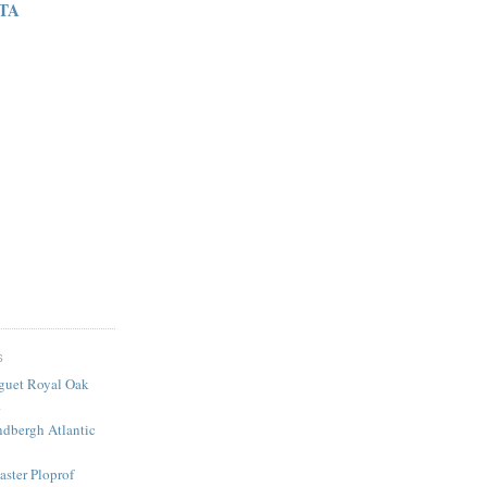
STA
S
guet Royal Oak
.
ndbergh Atlantic
ster Ploprof