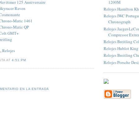
 Navitimer 125 Anniversaire
1200M
 Skyracer Raven
Relojes Hamilton Kh
g Cosmonaute
Relojes IWC Portugu
g Chrono-Matic 1461
Chronograph
 Chrono-Matic QP
Relojes Jaeger-LeCou
g Colt GMT+
Compressor Extrem
reitling
Relojes Breitling C
Relojes Hublot King
g
,
Relojes
Relojes Breitling C
STA AT
4:51 PM
Relojes Porsche Desi
OMENTARIO EN LA ENTRADA