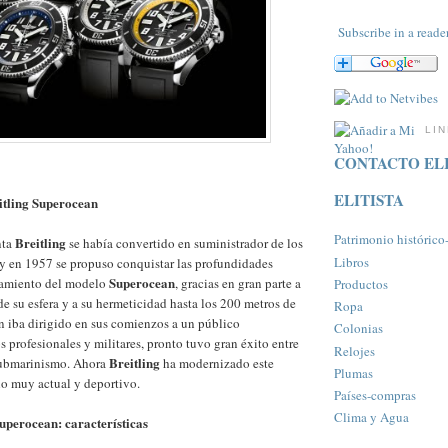
Subscribe in a reade
LI
CONTACTO ELI
ELITISTA
itling Superocean
Patrimonio histórico-a
Breitling
nta
se había convertido en suministrador de los
Libros
 y en 1957 se propuso conquistar las profundidades
Superocean
zamiento del modelo
, gracias en gran parte a
Productos
 de su esfera y a su hermeticidad hasta los 200 metros de
Ropa
n iba dirigido en sus comienzos a un público
Colonias
s profesionales y militares, pronto tuvo gran éxito entre
Relojes
Breitling
 submarinismo. Ahora
ha modernizado este
Plumas
ilo muy actual y deportivo.
Paí­ses-compras
Clima y Agua
Superocean: características