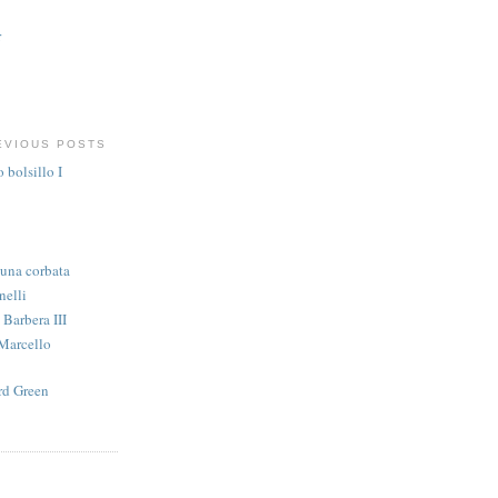
r
EVIOUS POSTS
bolsillo I
una corbata
nelli
Barbera III
 Marcello
rd Green