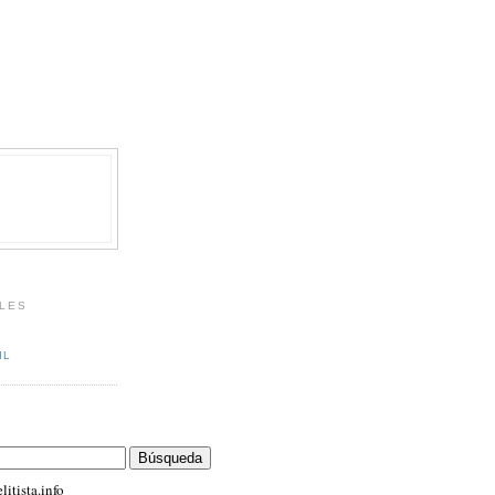
LES
IL
itista.info