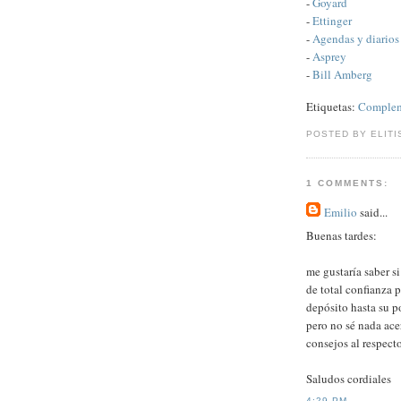
-
Goyard
-
Ettinger
-
Agendas y diario
-
Asprey
-
Bill Amberg
Etiquetas:
Complem
POSTED BY ELITI
1 COMMENTS:
Emilio
said...
Buenas tardes:
me gustaría saber s
de total confianza 
depósito hasta su po
pero no sé nada ace
consejos al respecto
Saludos cordiales
4:29 PM