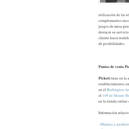
utilización de las t
complementos encon
juegos de mesa per
destacar su servicio
cliente hacer reali
de posibilidades.
Puntos de venta Pi
Pickett
tiene en la 
establecimientos e
en el
Burlington A
el
149 de Sloane St
en la tienda online
Información relaci
-
Maletas y product