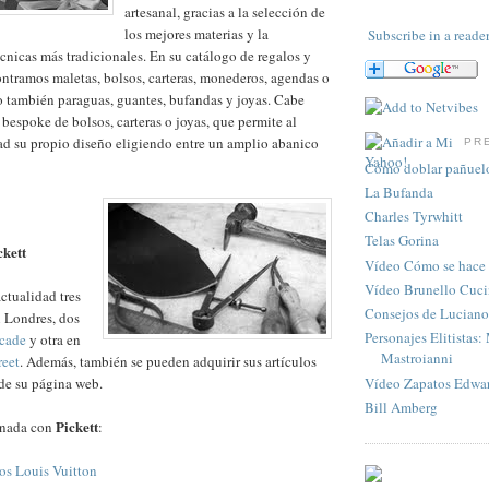
artesanal, gracias a la selección de
los mejores materias y la
Subscribe in a reade
écnicas más tradicionales. En su catálogo de regalos y
tramos maletas, bolsos, carteras, monederos, agendas o
o también paraguas, guantes, bufandas y joyas. Cabe
 bespoke de bolsos, carteras o joyas, que permite al
dad su propio diseño eligiendo entre un amplio abanico
PR
Cómo doblar pañuelo 
La Bufanda
Charles Tyrwhitt
Telas Gorina
ckett
Vídeo Cómo se hace 
Vídeo Brunello Cuci
actualidad tres
Consejos de Luciano 
n Londres, dos
Personajes Elitistas:
rcade
y otra en
Mastroianni
reet
. Además, también se pueden adquirir sus artículos
Vídeo Zapatos Edwa
 de su página web.
Bill Amberg
Pickett
onada con
:
os Louis Vuitton