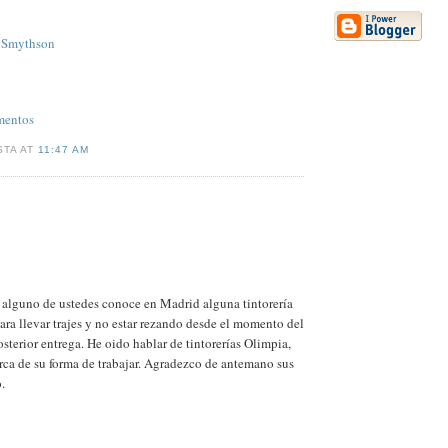
s Smythson
entos
STA AT
11:47 AM
i alguno de ustedes conoce en Madrid alguna tintorería
para llevar trajes y no estar rezando desde el momento del
sterior entrega. He oido hablar de tintorerías Olimpia,
rca de su forma de trabajar. Agradezco de antemano sus
.