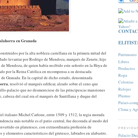
CONTAC
Calahorra en Granada
ELITIST
onstruidos por la alta nobleza castellana en la primera mitad del
Patrimonio h
ndado levantar por Rodrigo de Mendoza, marqués de Zenete, hijo
Libros
 de Mendoza, de quien había recibido este señorío en la Hoya de
Productos
ado por la Reina Católica en recompensa a su destacada
Ropa
a de Granada. En la capital de dicho estado, denominada
Colonias
orra
, resolvió el marqués edificar, alzado sobre el ceno que
Relojes
illo-palacio que no desmereciese de las principescas mansiones
Plumas
e, cabeza del cual era el marqués de Santillana y duque del
Paí­ses-com
Clima y Ag
del italiano Michel Carlone, entre 1509 y 1512, la regia morada
ndencia más notable es el patio central, fue decorada al modo del
onvertido en plateresco, con extraordinaria profusión de
PREVIOU
 y elementos característicos del grutesco, labrados en alabastro.
Palacio Duc