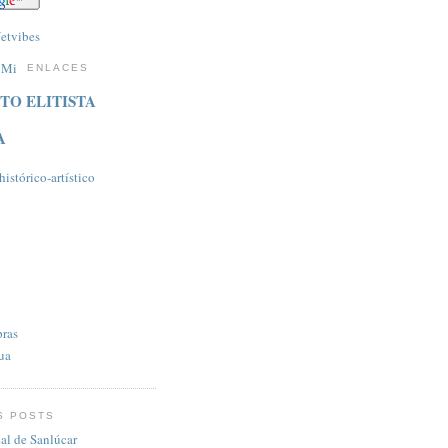
ENLACES
TO ELITISTA
A
istórico-artí­stico
pras
ua
S POSTS
al de Sanlúcar