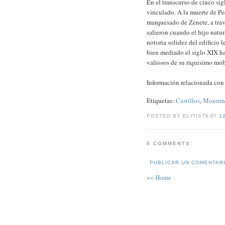
En el transcurso de cinco sigl
vinculado. A la muerte de Pe
marquesado de Zenete, a trav
salieron cuando el hijo natur
notoria solidez del edificio l
bien mediado el siglo XIX h
valiosos de su riquísimo mob
Información relacionada co
Etiquetas:
Castillos
,
Monume
POSTED BY ELITISTA AT
1
0 COMMENTS:
PUBLICAR UN COMENTAR
<< Home