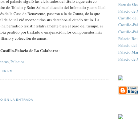
os, el palacio siguió las vicisitudes del título a que estuvo
Pazo de Oc
dro de Toledo y Salm-Salm, el ducado del Infantado y, con él, el
Palacio de
és de la Casa de Benavente, pasaron a la de Osuna, de la que
Castillo de
al de áquel vió reconocidos sus derechos al citado título. La
Castillo-Pa
e ha permitido resistir relativamente bien el paso del tiempo, si
Castillo-Pa
abía perdido por traslado o enajenación, los componentes más
iliario y colección de armas.
Palacio Boi
Palacio del
Castillo-Palacio de La Calahorra
n
:
Palacio Mar
Palacio de 
ntos
,
Palacios
2:06 PM
IO EN LA ENTRADA