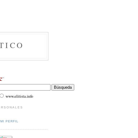
TICO
www.elitista.info
ERSONALES
MI PERFIL