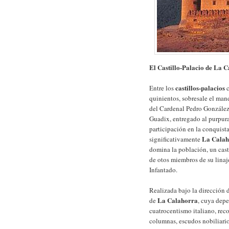
El Castillo-Palacio de La 
castillos-palacios
Entre los
c
quinientos, sobresale el ma
del Cardenal Pedro González
Guadix, entregado al purpur
participación en la conquist
La Calah
significativamente
domina la población, un cast
de otos miembros de su linaj
Infantado.
Realizada bajo la dirección 
La Calahorra
de
, cuya depe
cuatrocentismo italiano, rec
columnas, escudos nobiliarios