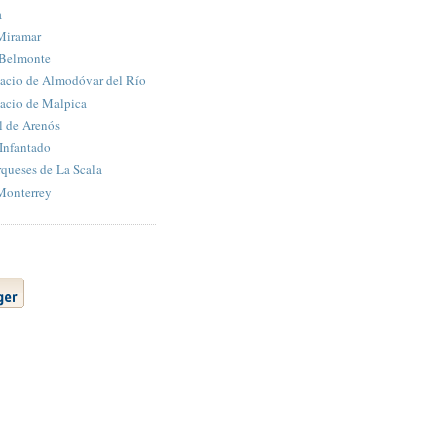
a
 Miramar
 Belmonte
lacio de Almodóvar del Río
lacio de Malpica
l de Arenós
 Infantado
queses de La Scala
Monterrey