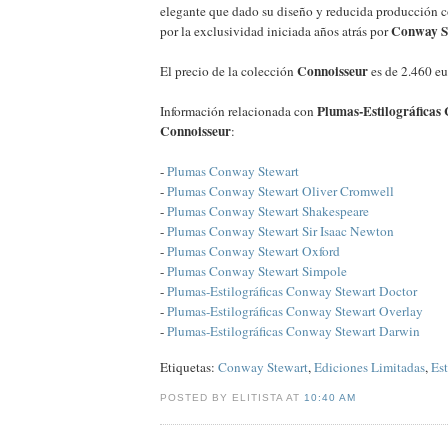
elegante que dado su diseño y reducida producción c
Conway S
por la exclusividad iniciada años atrás por
Connoisseur
El precio de la colección
es de 2.460 e
Plumas-Estilográficas
Información relacionada con
Connoisseur
:
-
Plumas Conway Stewart
-
Plumas Conway Stewart Oliver Cromwell
-
Plumas Conway Stewart Shakespeare
-
Plumas Conway Stewart Sir Isaac Newton
-
Plumas Conway Stewart Oxford
-
Plumas Conway Stewart Simpole
-
Plumas-Estilográficas Conway Stewart Doctor
-
Plumas-Estilográficas Conway Stewart Overlay
-
Plumas-Estilográficas Conway Stewart Darwin
Etiquetas:
Conway Stewart
,
Ediciones Limitadas
,
Est
POSTED BY ELITISTA AT
10:40 AM