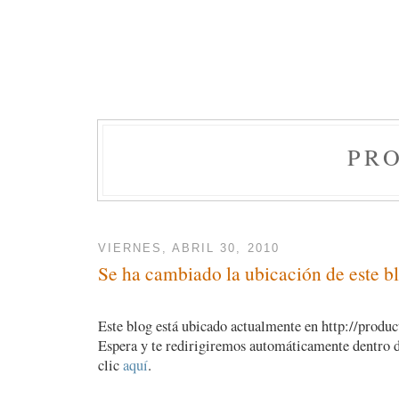
PR
VIERNES, ABRIL 30, 2010
Se ha cambiado la ubicación de este b
Este blog está ubicado actualmente en http://producto
Espera y te redirigiremos automáticamente dentro d
clic
aquí
.