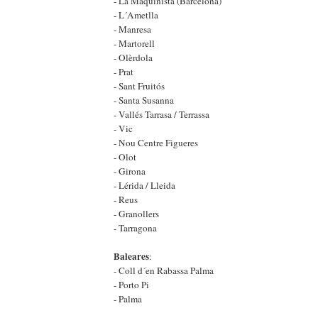
- La Maquinista (Barcelona)
- L´Ametlla
- Manresa
- Martorell
- Olèrdola
- Prat
- Sant Fruitós
- Santa Susanna
- Vallés Tarrasa / Terrassa
- Vic
- Nou Centre Figueres
- Olot
- Girona
- Lérida / Lleida
- Reus
- Granollers
- Tarragona
Baleares
:
- Coll d´en Rabassa Palma
- Porto Pi
- Palma