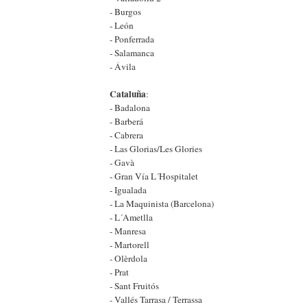
- Burgos
- León
- Ponferrada
- Salamanca
- Ávila
Cataluña
:
- Badalona
- Barberá
- Cabrera
- Las Glorias/Les Glories
- Gavà
- Gran Vía L´Hospitalet
- Igualada
- La Maquinista (Barcelona)
- L´Ametlla
- Manresa
- Martorell
- Olèrdola
- Prat
- Sant Fruitós
- Vallés Tarrasa / Terrassa