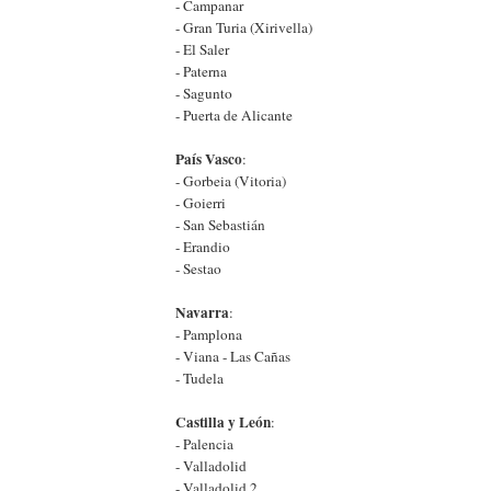
- Campanar
- Gran Turia (Xirivella)
- El Saler
- Paterna
- Sagunto
- Puerta de Alicante
País Vasco
:
- Gorbeia (Vitoria)
- Goierri
- San Sebastián
- Erandio
- Sestao
Navarra
:
- Pamplona
- Viana - Las Cañas
- Tudela
Castilla y León
:
- Palencia
- Valladolid
- Valladolid 2