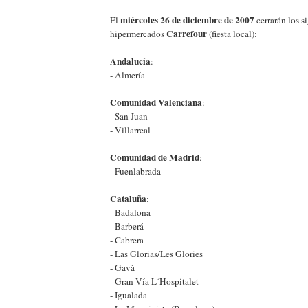
miércoles 26 de diciembre de 2007
El
cerrarán los s
Carrefour
hipermercados
(fiesta local):
Andalucía
:
- Almería
Comunidad Valenciana
:
- San Juan
- Villarreal
Comunidad de Madrid
:
- Fuenlabrada
Cataluña
:
- Badalona
- Barberá
- Cabrera
- Las Glorias/Les Glories
- Gavà
- Gran Vía L´Hospitalet
- Igualada