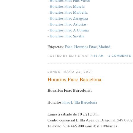
-
Horarios Fnac País Vasco
-
Horarios Fnac Murcia
-
Horarios Fnac Marbella
-
Horarios Fnac Zaragoza
-
Horarios Fnac Asturias
-
Horarios Fnac A Coruña
-
Horarios Fnac Sevilla
Etiquetas:
Fnac
,
Horarios Fnac
,
Madrid
POSTED BY ELITISTA AT
7:48 AM
1 COMMENTS
LUNES, MAYO 21, 2007
Horarios Fnac Barcelona
Horarios Fnac Barcelona:
Horarios
Fnac L´Illa Barcelona
Lunes a sábado de 10 a 21,30 h.
Centro comercial L´Illa Avenida Diagonal, 549 
Teléfono: 934 445 900 e-mail: illa@fnac.es