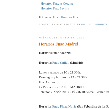
-
Horarios Fnac A Coruña
-
Horarios Fnac Sevilla
Etiquetas:
Fnac
,
Horarios Fnac
POSTED BY ELITISTA AT
6:45 PM
0 COMMENTS
MIÉRCOLES, MAYO 23, 2007
Horarios Fnac Madrid
Horarios Fnac Madrid:
Horarios
Fnac Callao
(Madrid)
Lunes a sábado de 10 a 21,30 h.
Domingos y festivos de 12 a 21,30 h.
Fnac Callao
C/ Preciados, 28 28013 MADRID
Teléfno: 915 956 200 / 915 956 100 e-mail: callao@
Horarios
Fnac Plaza Norte
(San Sebastian de los R