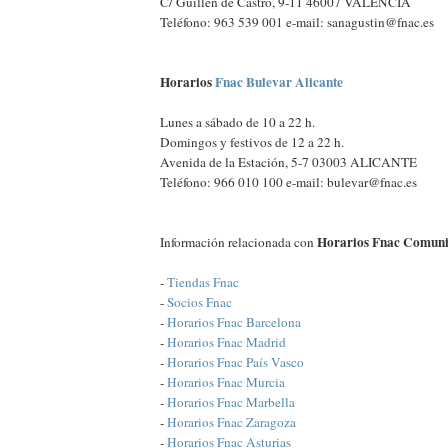
C/ Guillén de Castro, 9-11 46007 VALENCIA
Teléfono: 963 539 001 e-mail: sanagustin@fnac.es
Horarios
Fnac Bulevar Alicante
Lunes a sábado de 10 a 22 h.
Domingos y festivos de 12 a 22 h.
Avenida de la Estación, 5-7 03003 ALICANTE
Teléfono: 966 010 100 e-mail: bulevar@fnac.es
Horarios Fnac Comuni
Información relacionada con
-
Tiendas Fnac
-
Socios Fnac
-
Horarios Fnac Barcelona
-
Horarios Fnac Madrid
-
Horarios Fnac País Vasco
-
Horarios Fnac Murcia
-
Horarios Fnac Marbella
-
Horarios Fnac Zaragoza
-
Horarios Fnac Asturias