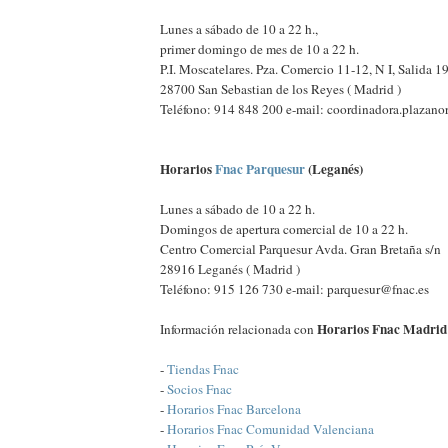
Lunes a sábado de 10 a 22 h.,
primer domingo de mes de 10 a 22 h.
P.I. Moscatelares. Pza. Comercio 11-12, N I, Salida 1
28700 San Sebastian de los Reyes ( Madrid )
Teléfono: 914 848 200 e-mail: coordinadora.plazano
Horarios
Fnac Parquesur
(Leganés)
Lunes a sábado de 10 a 22 h.
Domingos de apertura comercial de 10 a 22 h.
Centro Comercial Parquesur Avda. Gran Bretaña s/n
28916 Leganés ( Madrid )
Teléfono: 915 126 730 e-mail: parquesur@fnac.es
Horarios Fnac Madrid
Información relacionada con
-
Tiendas Fnac
-
Socios Fnac
-
Horarios Fnac Barcelona
-
Horarios Fnac Comunidad Valenciana