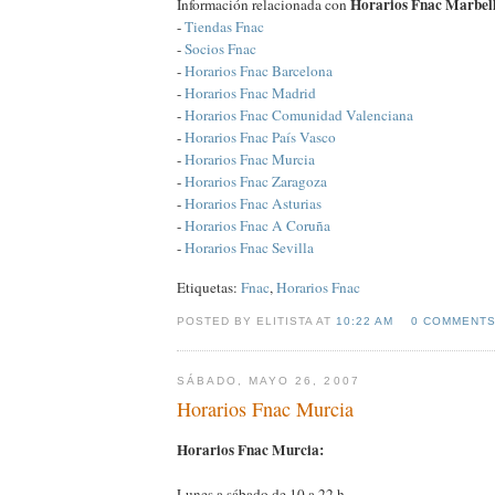
Horarios Fnac Marbel
Información relacionada con
-
Tiendas Fnac
-
Socios Fnac
-
Horarios Fnac Barcelona
-
Horarios Fnac Madrid
-
Horarios Fnac Comunidad Valenciana
-
Horarios Fnac País Vasco
-
Horarios Fnac Murcia
-
Horarios Fnac Zaragoza
-
Horarios Fnac Asturias
-
Horarios Fnac A Coruña
-
Horarios Fnac Sevilla
Etiquetas:
Fnac
,
Horarios Fnac
POSTED BY ELITISTA AT
10:22 AM
0 COMMENT
SÁBADO, MAYO 26, 2007
Horarios Fnac Murcia
Horarios Fnac Murcia:
Lunes a sábado de 10 a 22 h.