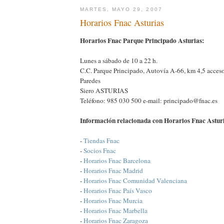
MARTES, MAYO 29, 2007
Horarios Fnac Asturias
Horarios Fnac Parque Principado Asturias:
Lunes a sábado de 10 a 22 h.
C.C. Parque Principado, Autovía A-66, km 4,5 acces
Paredes
Siero ASTURIAS
Teléfono: 985 030 500 e-mail: principado@fnac.es
Información relacionada con Horarios Fnac Asturi
-
Tiendas Fnac
-
Socios Fnac
-
Horarios Fnac Barcelona
-
Horarios Fnac Madrid
-
Horarios Fnac Comunidad Valenciana
-
Horarios Fnac País Vasco
-
Horarios Fnac Murcia
-
Horarios Fnac Marbella
-
Horarios Fnac Zaragoza