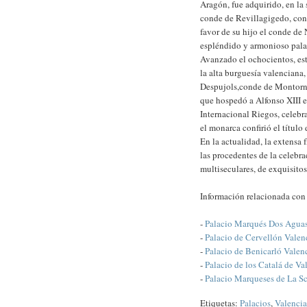
Aragón, fue adquirido, en la
conde de Revillagigedo, con
favor de su hijo el conde de 
espléndido y armonioso pala
Avanzado el ochocientos, est
la alta burguesía valenciana
Despujols,conde de Montorné
que hospedó a Alfonso XIII e
Internacional Riegos, celebr
el monarca confirió el título
En la actualidad, la extensa 
las procedentes de la celebra
multiseculares, de exquisito
Información relacionada co
-
Palacio Marqués Dos Aguas
-
Palacio de Cervellón Valen
-
Palacio de Benicarló Valen
-
Palacio de los Catalá de Va
-
Palacio Marqueses de La Sc
Etiquetas:
Palacios
,
Valencia