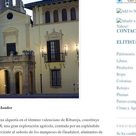
CONTAC
ELITIST
Patrimonio h
Libros
Productos
Ropa
Colonias
Relojes
Plumas
Paí­ses-com
e Mandor
Clima y Ag
gua alquería en el término valenciano de Ribaroja, constituye
, una gran explotación agrícola, centrada por un espléndido
PREVIOU
eciente al señorío de los marqueses de Guadalest, almirantes de
Se ha cambi