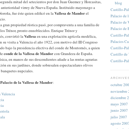
 segunda mitad del setecientos por don Juan Guemez y Horcasitas,
blog
 anterioridad virrey de Nueva España. Instituido mayorazgo a
Castillo-Pa
Vallesa de Mandor
Noroña, fue éste quien edificó en la
el
Palacio de 
cio.
Palacio de 
a gran propiedad rústica pasó, por compraventa a una familia de
Palacio de
, los Trénor, pronto ennoblecidos. Enrique Trénor y
Castillo-Pa
Vallesa
s, convirtió la
en una explotación agrícola modélica,
Palacios Ca
n su visita a Valencia el año 1922, con motivo del III Congreso
ado bajo la presidencia efectiva del conde de Montornés, a quien
Castillo-Pa
conde de la Vallesa de Mandor
 de
con Grandeza de España.
Castillo de
física, en manos de sus descendientes añade a las rentas agrarias
Castillo-P
ción en sus jardines, donde sobresalen espectaculares olivos
s banquetes nupciales.
ARCHIVE
Palacio de la Vallesa de Mandor
n
:
octubre 20
noviembre 
 Valencia
diciembre 
cia
mayo 2007
cia
junio 2007
leriola
julio 2007
ala
agosto 200