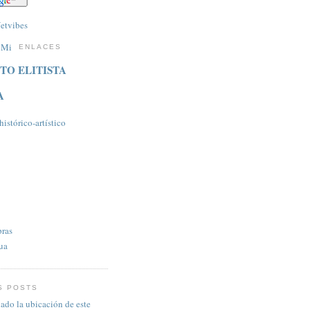
ENLACES
TO ELITISTA
A
istórico-artí­stico
pras
ua
S POSTS
ado la ubicación de este