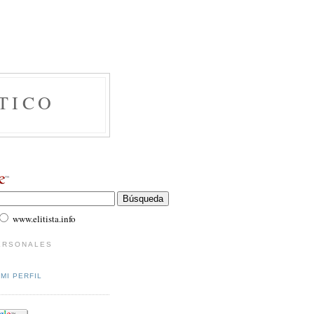
TICO
www.elitista.info
ERSONALES
MI PERFIL