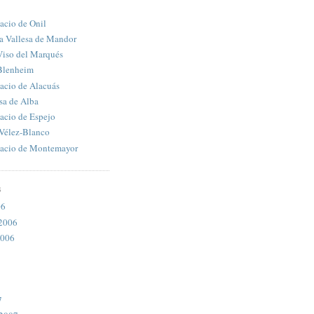
lacio de Onil
la Vallesa de Mandor
Viso del Marqués
 Blenheim
lacio de Alacuás
sa de Alba
lacio de Espejo
 Vélez-Blanco
alacio de Montemayor
S
06
2006
2006
7