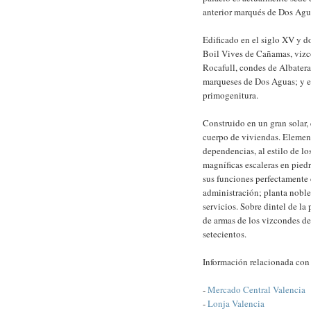
anterior marqués de Dos Agu
Edificado en el siglo XV y do
Boil Vives de Cañamas, vizc
Rocafull, condes de Albatera;
marqueses de Dos Aguas; y el
primogenitura.
Construido en un gran solar, 
cuerpo de viviendas. Elemento
dependencias, al estilo de l
magníficas escaleras en piedr
sus funciones perfectamente 
administración; planta noble
servicios. Sobre dintel de l
de armas de los vizcondes de 
setecientos.
Información relacionada co
-
Mercado Central Valencia
-
Lonja Valencia