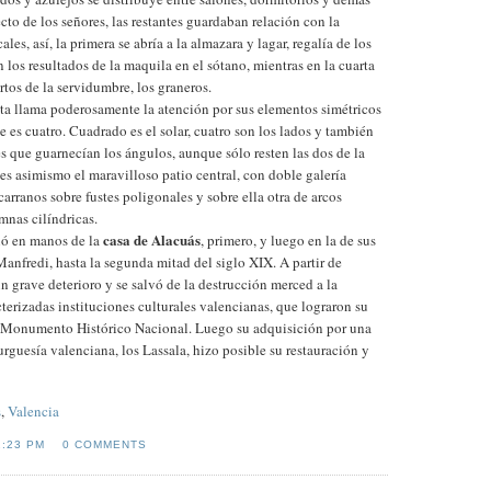
cto de los señores, las restantes guardaban relación con la
es, así, la primera se abría a la almazara y lagar, regalía de los
los resultados de la maquila en el sótano, mientras en la cuarta
tos de la servidumbre, los graneros.
ista llama poderosamente la atención por sus elementos simétricos
 es cuatro. Cuadrado es el solar, cuatro son los lados y también
res que guarnecían los ángulos, aunque sólo resten las dos de la
es asimismo el maravilloso patio central, con doble galería
escarranos sobre fustes poligonales y sobre ella otra de arcos
nas cilíndricas.
casa de Alacuás
ió en manos de la
, primero, y luego en la de sus
anfredi, hasta la segunda mitad del siglo XIX. A partir de
n grave deterioro y se salvó de la destrucción merced a la
terizadas instituciones culturales valencianas, que lograron su
 Monumento Histórico Nacional. Luego su adquisición por una
urguesía valenciana, los Lassala, hizo posible su restauración y
s
,
Valencia
2:23 PM
0 COMMENTS