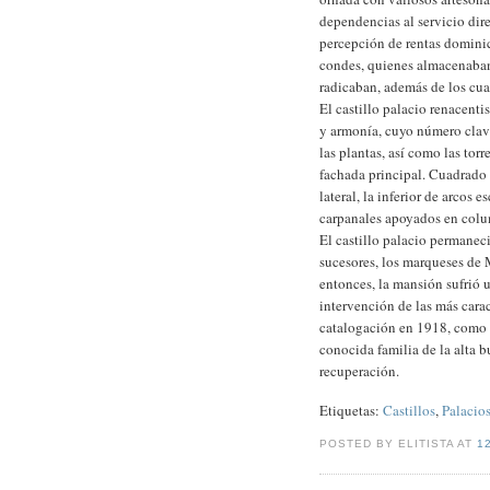
dependencias al servicio dire
percepción de rentas dominical
condes, quienes almacenaban 
radicaban, además de los cuar
El castillo palacio renacent
y armonía, cuyo número clave
las plantas, así como las tor
fachada principal. Cuadrado 
lateral, la inferior de arcos 
carpanales apoyados en colum
El castillo palacio permanec
sucesores, los marqueses de M
entonces, la mansión sufrió u
intervención de las más carac
catalogación en 1918, como
conocida familia de la alta b
recuperación.
Etiquetas:
Castillos
,
Palacio
POSTED BY ELITISTA AT
1