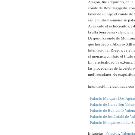
Aragón, fue adquirido, en la
conde de Revillagigedo, con
favor de su hijo el conde de 
espléndido y armonioso pala
Avanzado el ochocientos, est
la alta burguesía valenciana
Despujols,conde de Montorné
que hospedó a Alfonso XIII e
Internacional Riegos, celebr
el monarca confirió el título
En la actualidad, la extensa 
las procedentes de la celebra
multiseculares, de exquisito
Información relacionada co
-
Palacio Marqués Dos Aguas
-
Palacio de Cervellón Valen
-
Palacio de Benicarló Valen
-
Palacio de los Catalá de Va
-
Palacio Marqueses de La Sc
Etiquetas:
Palacios
,
Valencia