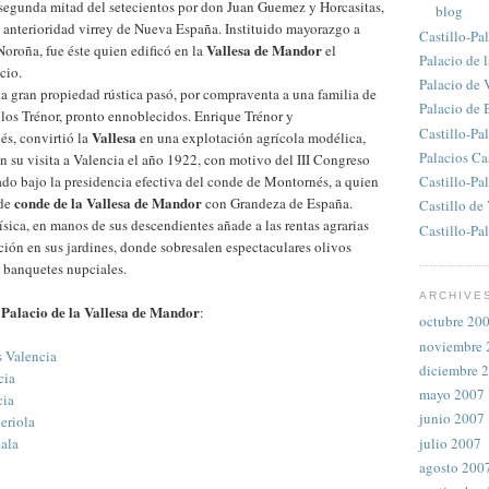
 segunda mitad del setecientos por don Juan Guemez y Horcasitas,
blog
 anterioridad virrey de Nueva España. Instituido mayorazgo a
Castillo-Pa
Vallesa de Mandor
Noroña, fue éste quien edificó en la
el
Palacio de 
cio.
Palacio de 
a gran propiedad rústica pasó, por compraventa a una familia de
Palacio de
, los Trénor, pronto ennoblecidos. Enrique Trénor y
Castillo-Pa
Vallesa
s, convirtió la
en una explotación agrícola modélica,
Palacios Ca
n su visita a Valencia el año 1922, con motivo del III Congreso
ado bajo la presidencia efectiva del conde de Montornés, a quien
Castillo-Pa
conde de la Vallesa de Mandor
 de
con Grandeza de España.
Castillo de
física, en manos de sus descendientes añade a las rentas agrarias
Castillo-P
ción en sus jardines, donde sobresalen espectaculares olivos
s banquetes nupciales.
ARCHIVE
Palacio de la Vallesa de Mandor
n
:
octubre 20
noviembre 
 Valencia
diciembre 
cia
mayo 2007
cia
junio 2007
leriola
julio 2007
ala
agosto 200