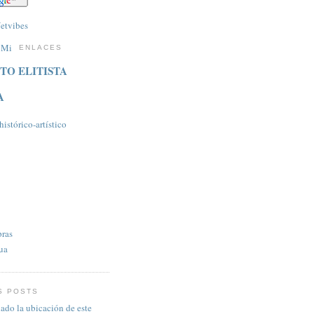
ENLACES
TO ELITISTA
A
istórico-artí­stico
pras
ua
S POSTS
ado la ubicación de este