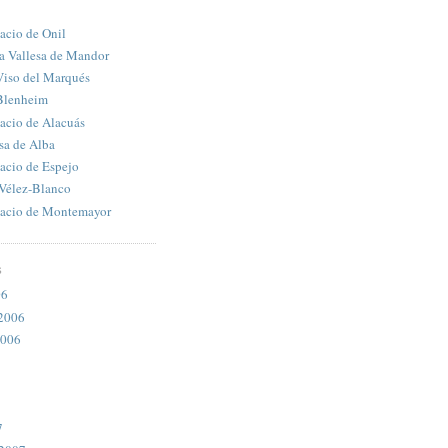
lacio de Onil
la Vallesa de Mandor
Viso del Marqués
 Blenheim
lacio de Alacuás
sa de Alba
lacio de Espejo
 Vélez-Blanco
alacio de Montemayor
S
06
2006
2006
7