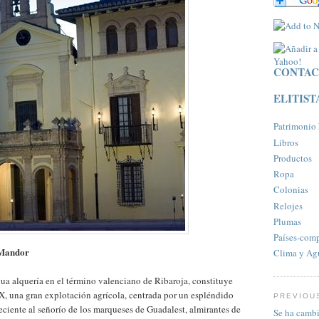
CONTAC
ELITIST
Patrimonio h
Libros
Productos
Ropa
Colonias
Relojes
Plumas
Paí­ses-com
e Mandor
Clima y Ag
gua alquería en el término valenciano de Ribaroja, constituye
, una gran explotación agrícola, centrada por un espléndido
PREVIOU
eciente al señorío de los marqueses de Guadalest, almirantes de
Se ha cambi