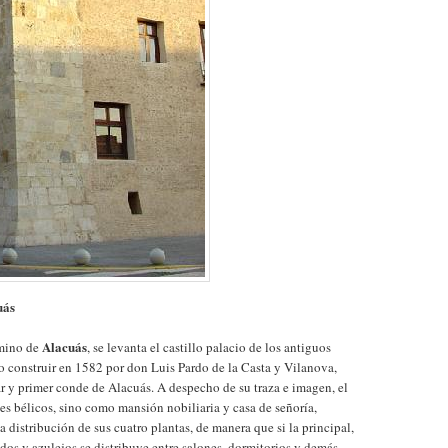
uás
Alacuás
rmino de
, se levanta el castillo palacio de los antiguos
 construir en 1582 por don Luis Pardo de la Casta y Vilanova,
ar y primer conde de Alacuás. A despecho de su traza e imagen, el
nes bélicos, sino como mansión nobiliaria y casa de señoría,
la distribución de sus cuatro plantas, de manera que si la principal,
dos y azulejos se distribuye entre salones, dormitorios y demás