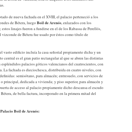
as.
tado de nueva fachada en el XVIII, el palacio perteneció a los
Boil de Arenós
ondes de Bétera, luego
, enlazados con los
 estos linajes fueron a fundirse en el de los Rabassa de Perellós,
 vizconde de Bétera fue usado por éstos como título de
el vasto edificio incluía la casa señorial propiamente dicha y un
 central es el gran patio rectangular al que se abren las distintas
os espléndidos palacios góticos valencianos del cuatrocientos, con
a. La fachada es dieciochesca, distribuida en cuatro niveles, con
definidas: semisótano, para almacén; entresuelo, con servicios de
 o principal, dedicada a vivienda; y piso superior, para almacén y
a puerta de acceso al palacio propiamente dicho descansa el escudo
Bétera, de bella factura, incorporado en la primera mitad del
Palacio Boil de Arenós:
n