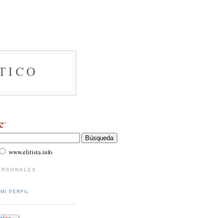
TICO
www.elitista.info
ERSONALES
MI PERFIL