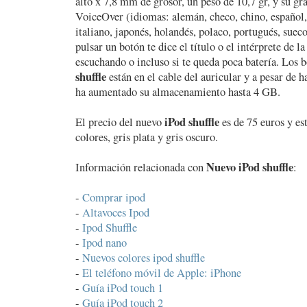
alto x 7,8 mm de grosor, un peso de 10,7 gr, y su gr
VoiceOver (idiomas: alemán, checo, chino, español, 
italiano, japonés, holandés, polaco, portugués, suec
pulsar un botón te dice el título o el intérprete de l
escuchando o incluso si te queda poca batería. Los 
shuffle
están en el cable del auricular y a pesar de 
ha aumentado su almacenamiento hasta 4 GB.
iPod shuffle
El precio del nuevo
es de 75 euros y es
colores, gris plata y gris oscuro.
Nuevo iPod shuffle
Información relacionada con
:
-
Comprar ipod
-
Altavoces Ipod
-
Ipod Shuffle
-
Ipod nano
-
Nuevos colores ipod shuffle
-
El teléfono móvil de Apple: iPhone
-
Guía iPod touch 1
-
Guía iPod touch 2