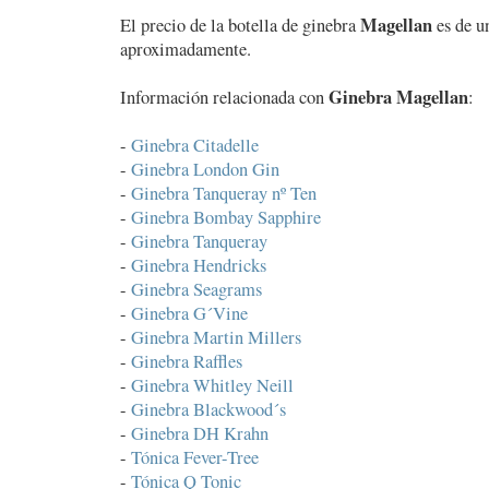
Magellan
El precio de la botella de ginebra
es de u
aproximadamente.
Ginebra Magellan
Información relacionada con
:
-
Ginebra Citadelle
-
Ginebra London Gin
-
Ginebra Tanqueray nº Ten
-
Ginebra Bombay Sapphire
-
Ginebra Tanqueray
-
Ginebra Hendricks
-
Ginebra Seagrams
-
Ginebra G´Vine
-
Ginebra Martin Millers
-
Ginebra Raffles
-
Ginebra Whitley Neill
-
Ginebra Blackwood´s
-
Ginebra DH Krahn
-
Tónica Fever-Tree
-
Tónica Q Tonic