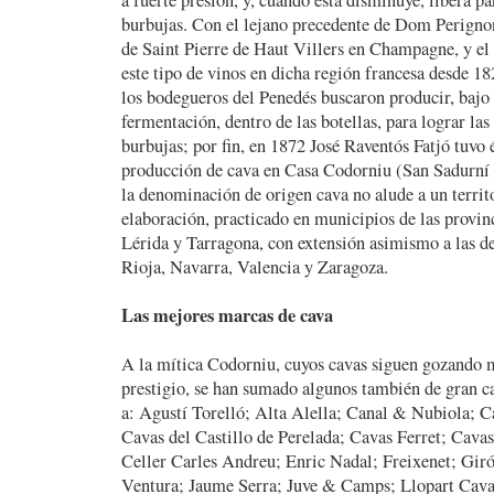
a fuerte presión, y, cuando ésta disminuye, libera p
burbujas. Con el lejano precedente de Dom Perignon
de Saint Pierre de Haut Villers en Champagne, y el 
este tipo de vinos en dicha región francesa desde 18
los bodegueros del Penedés buscaron producir, bajo 
fermentación, dentro de las botellas, para lograr la
burbujas; por fin, en 1872 José Raventós Fatjó tuvo é
producción de cava en Casa Codorniu (San Sadurní 
la denominación de origen cava no alude a un territ
elaboración, practicado en municipios de las provin
Lérida y Tarragona, con extensión asimismo a las d
Rioja, Navarra, Valencia y Zaragoza.
Las mejores marcas de cava
A la mítica Codorniu, cuyos cavas siguen gozand
prestigio, se han sumado algunos también de gran ca
a: Agustí Torelló; Alta Alella; Canal & Nubiola; C
Cavas del Castillo de Perelada; Cavas Ferret; Cava
Celler Carles Andreu; Enric Nadal; Freixenet; Gir
Ventura; Jaume Serra; Juve & Camps; Llopart Cava