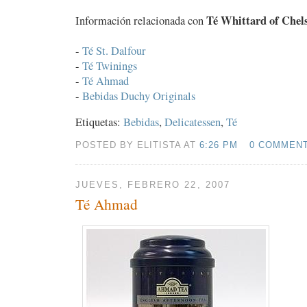
Té Whittard of Chel
Información relacionada con
-
Té St. Dalfour
-
Té Twinings
-
Té Ahmad
-
Bebidas Duchy Originals
Etiquetas:
Bebidas
,
Delicatessen
,
Té
POSTED BY ELITISTA AT
6:26 PM
0 COMMEN
JUEVES, FEBRERO 22, 2007
Té Ahmad