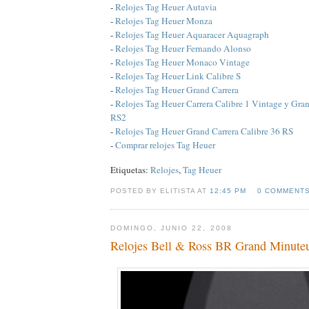
-
Relojes Tag Heuer Autavia
-
Relojes Tag Heuer Monza
-
Relojes Tag Heuer Aquaracer Aquagraph
-
Relojes Tag Heuer Fernando Alonso
-
Relojes Tag Heuer Monaco Vintage
-
Relojes Tag Heuer Link Calibre S
-
Relojes Tag Heuer Grand Carrera
-
Relojes Tag Heuer Carrera Calibre 1 Vintage y Gran
RS2
-
Relojes Tag Heuer Grand Carrera Calibre 36 RS
-
Comprar relojes Tag Heuer
Etiquetas:
Relojes
,
Tag Heuer
POSTED BY ELITISTA AT
12:45 PM
0 COMMENT
DOMINGO, JUNIO 22, 2008
Relojes Bell & Ross BR Grand Minute