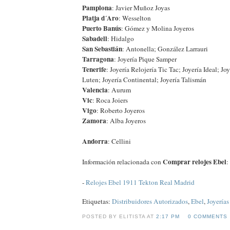
Pamplona
: Javier Muñoz Joyas
Platja d´Aro
: Wesselton
Puerto Banús
: Gómez y Molina Joyeros
Sabadell
: Hidalgo
San Sebastián
: Antonella; González Larrauri
Tarragona
: Joyería Pique Samper
Tenerife
: Joyería Relojería Tic Tac; Joyería Ideal; Jo
Luten; Joyería Continental; Joyería Talismán
Valencia
: Aurum
Vic
: Roca Joiers
Vigo
: Roberto Joyeros
Zamora
: Alba Joyeros
Andorra
: Cellini
Comprar relojes Ebel
Información relacionada con
:
-
Relojes Ebel 1911 Tekton Real Madrid
Etiquetas:
Distribuidores Autorizados
,
Ebel
,
Joyerías
POSTED BY ELITISTA AT
2:17 PM
0 COMMENTS