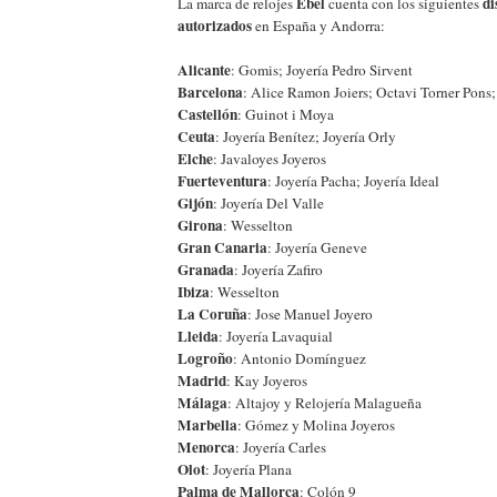
Ebel
di
La marca de relojes
cuenta con los siguientes
autorizados
en España y Andorra:
Alicante
: Gomis; Joyería Pedro Sirvent
Barcelona
: Alice Ramon Joiers; Octavi Torner Pons;
Castellón
: Guinot i Moya
Ceuta
: Joyería Benítez; Joyería Orly
Elche
: Javaloyes Joyeros
Fuerteventura
: Joyería Pacha; Joyería Ideal
Gijón
: Joyería Del Valle
Girona
: Wesselton
Gran Canaria
: Joyería Geneve
Granada
: Joyería Zafiro
Ibiza
: Wesselton
La Coruña
: Jose Manuel Joyero
Lleida
: Joyería Lavaquial
Logroño
: Antonio Domínguez
Madrid
: Kay Joyeros
Málaga
: Altajoy y Relojería Malagueña
Marbella
: Gómez y Molina Joyeros
Menorca
: Joyería Carles
Olot
: Joyería Plana
Palma de Mallorca
: Colón 9