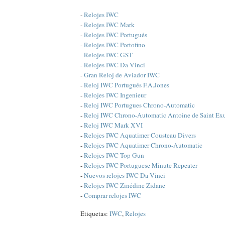
-
Relojes IWC
-
Relojes IWC Mark
-
Relojes IWC Portugués
-
Relojes IWC Portofino
-
Relojes IWC GST
-
Relojes IWC Da Vinci
-
Gran Reloj de Aviador IWC
-
Reloj IWC Portugués F.A.Jones
-
Relojes IWC Ingenieur
-
Reloj IWC Portugues Chrono-Automatic
-
Reloj IWC Chrono-Automatic Antoine de Saint Ex
-
Reloj IWC Mark XVI
-
Relojes IWC Aquatimer Cousteau Divers
-
Relojes IWC Aquatimer Chrono-Automatic
-
Relojes IWC Top Gun
-
Relojes IWC Portuguese Minute Repeater
-
Nuevos relojes IWC Da Vinci
-
Relojes IWC Zinédine Zidane
-
Comprar relojes IWC
Etiquetas:
IWC
,
Relojes