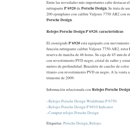
Entre las novedades más importantes cabe destacar e
P´6920
Porsche Design
rattrapante
de
. Se trata de u
200 ejemplares con calibre Valjoux 7750 AR2 con ro
Porsche Design
.
Relojes Porsche Design P´6920: características
P´6920
El cronógrafo
está equipado con movimiento
función rattrapante calibre Valjoux 7750 AR2, rotor
reserva de marcha de 46 horas. Su caja de 45 mm de d
con revestimiento PVD negro, cristal de zafiro y esta
metros de profundidad. Brazalete de caucho de color 
titanio con revestimiento PVD en negro. A la venta a 
trimestre de 2009.
Relojes Porsche Desig
Información relacionada con
-
Relojes Porsche Design Worldtimer P´6750
-
Relojes Porsche Design P´6910 Indicator
-
Comprar relojes Porsche Design
Etiquetas:
Porsche Design
,
Relojes