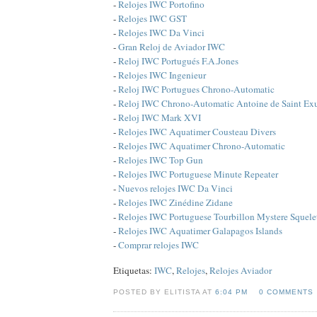
-
Relojes IWC Portofino
-
Relojes IWC GST
-
Relojes IWC Da Vinci
-
Gran Reloj de Aviador IWC
-
Reloj IWC Portugués F.A.Jones
-
Relojes IWC Ingenieur
-
Reloj IWC Portugues Chrono-Automatic
-
Reloj IWC Chrono-Automatic Antoine de Saint Ex
-
Reloj IWC Mark XVI
-
Relojes IWC Aquatimer Cousteau Divers
-
Relojes IWC Aquatimer Chrono-Automatic
-
Relojes IWC Top Gun
-
Relojes IWC Portuguese Minute Repeater
-
Nuevos relojes IWC Da Vinci
-
Relojes IWC Zinédine Zidane
-
Relojes IWC Portuguese Tourbillon Mystere Squele
-
Relojes IWC Aquatimer Galapagos Islands
-
Comprar relojes IWC
Etiquetas:
IWC
,
Relojes
,
Relojes Aviador
POSTED BY ELITISTA AT
6:04 PM
0 COMMENTS