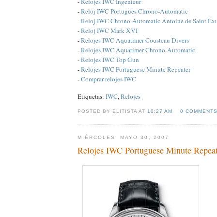
-
Relojes IWC Ingenieur
-
Reloj IWC Portugues Chrono-Automatic
-
Reloj IWC Chrono-Automatic Antoine de Saint Ex
-
Reloj IWC Mark XVI
-
Relojes IWC Aquatimer Cousteau Divers
-
Relojes IWC Aquatimer Chrono-Automatic
-
Relojes IWC Top Gun
-
Relojes IWC Portuguese Minute Repeater
-
Comprar relojes IWC
Etiquetas:
IWC
,
Relojes
POSTED BY ELITISTA AT
10:27 AM
0 COMMENT
MIÉRCOLES, MAYO 30, 2007
Relojes IWC Portuguese Minute Repeat