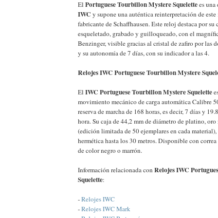
Portuguese Tourbillon Mystere Squelette
El
es una 
IWC
y supone una auténtica reinterpretación de este
fabricante de Schaffhausen. Este reloj destaca por s
esqueletado, grabado y guilloqueado, con el magnífi
Benzinger, visible gracias al cristal de zafiro por las 
y su autonomía de 7 días, con su indicador a las 4.
Relojes IWC Portuguese Tourbillon Mystere Squelet
IWC Portuguese Tourbillon Mystere Squelette
El
es
movimiento mecánico de carga automática Calibre 50
reserva de marcha de 168 horas, es decir, 7 días y 19.
hora. Su caja de 44,2 mm de diámetro de platino, oro 
(edición limitada de 50 ejemplares en cada material), c
hermética hasta los 30 metros. Disponible con correa 
de color negro o marrón.
Relojes IWC Portugues
Información relacionada con
Squelette
:
-
Relojes IWC
-
Relojes IWC Mark