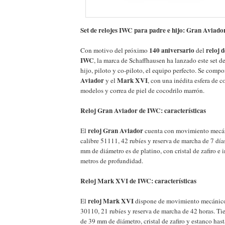
Set de relojes IWC para padre e hijo: Gran Aviad
140 aniversario
reloj 
Con motivo del próximo
del
IWC
, la marca de Schaffhausen ha lanzado este set de
hijo, piloto y co-piloto, el equipo perfecto. Se comp
Aviador
Mark XVI
y el
, con una inédita esfera de c
modelos y correa de piel de cocodrilo marrón.
Reloj Gran Aviador de IWC: características
reloj Gran Aviador
El
cuenta con movimiento mecán
calibre 51111, 42 rubíes y reserva de marcha de 7 día
mm de diámetro es de platino, con cristal de zafiro e
metros de profundidad.
Reloj Mark XVI de IWC: características
reloj Mark XVI
El
dispone de movimiento mecánico 
30110, 21 rubíes y reserva de marcha de 42 horas. Ti
de 39 mm de diámetro, cristal de zafiro y estanco has