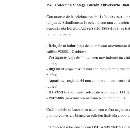
IWC Colección Vintage Edición Aniversario 1868 
140 aniversario
Con motivo de la celebración del
d
relojes de Schaffhausen lo celebra con una colección 
Edición Aniversario 1868-2008
denominada
. Se tr
reinterpretados:
Reloj de aviador
-
(caja de 44 mm con movimiento de 
calibre 98000, 18 rubíes)
Portuguese
-
(caja de 44 mm con movimiento mecáni
rubíes)
Ingenieur
-
(caja de 42,5 mm con movimiento automá
rubíes)
Aquatimer
-
(caja de 44 mm con movimiento automát
rubíes)
Da Vinci
-
(movimiento automático calibre 80111, 28
Portofino
-
(movimiento mecánico calibre 98800).
Cada modelo se lanzará en acero con esfera negra en 
platino con esfera blanca en edición limitada a 500 u
IWC Aniversario Cole
Información relacionada con