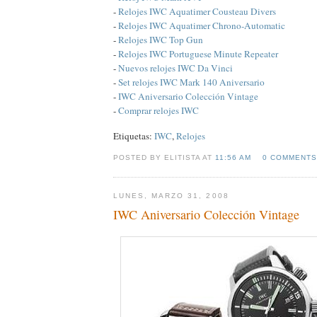
-
Relojes IWC Aquatimer Cousteau Divers
-
Relojes IWC Aquatimer Chrono-Automatic
-
Relojes IWC Top Gun
-
Relojes IWC Portuguese Minute Repeater
-
Nuevos relojes IWC Da Vinci
-
Set relojes IWC Mark 140 Aniversario
-
IWC Aniversario Colección Vintage
-
Comprar relojes IWC
Etiquetas:
IWC
,
Relojes
POSTED BY ELITISTA AT
11:56 AM
0 COMMENTS
LUNES, MARZO 31, 2008
IWC Aniversario Colección Vintage