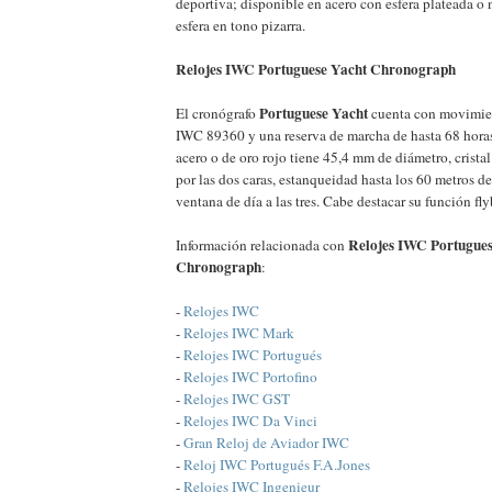
deportiva; disponible en acero con esfera plateada o 
esfera en tono pizarra.
Relojes IWC Portuguese Yacht Chronograph
Portuguese Yacht
El cronógrafo
cuenta con movimien
IWC 89360 y una reserva de marcha de hasta 68 horas
acero o de oro rojo tiene 45,4 mm de diámetro, cristal 
por las dos caras, estanqueidad hasta los 60 metros d
ventana de día a las tres. Cabe destacar su función fl
Relojes IWC Portugues
Información relacionada con
Chronograph
:
-
Relojes IWC
-
Relojes IWC Mark
-
Relojes IWC Portugués
-
Relojes IWC Portofino
-
Relojes IWC GST
-
Relojes IWC Da Vinci
-
Gran Reloj de Aviador IWC
-
Reloj IWC Portugués F.A.Jones
-
Relojes IWC Ingenieur