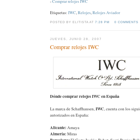
-
Comprar relojes IWC
Etiquetas:
IWC
,
Relojes
,
Relojes Aviador
POSTED BY ELITISTA AT
7:28 PM
0 COMMENTS
JUEVES, JUNIO 28, 2007
Comprar relojes IWC
Dónde comprar relojes IWC en España
IWC
La marca de Schaffhausen,
, cuenta con los sigu
autorizados en España:
Alicante:
Amaya
Almería:
Miras
Barcelona:
El Corte Inglés; Rabat; Santi Pamies Rel