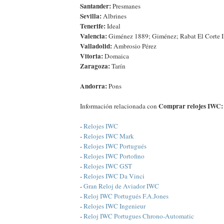
Santander:
Presmanes
Sevilla:
Albrines
Tenerife:
Ideal
Valencia:
Giménez 1889; Giménez; Rabat El Corte I
Valladolid:
Ambrosio Pérez
Vitoria:
Domaica
Zaragoza:
Tarín
Andorra:
Pons
Comprar relojes IWC:
Información relacionada con
-
Relojes IWC
-
Relojes IWC Mark
-
Relojes IWC Portugués
-
Relojes IWC Portofino
-
Relojes IWC GST
-
Relojes IWC Da Vinci
-
Gran Reloj de Aviador IWC
-
Reloj IWC Portugués F.A.Jones
-
Relojes IWC Ingenieur
-
Reloj IWC Portugues Chrono-Automatic