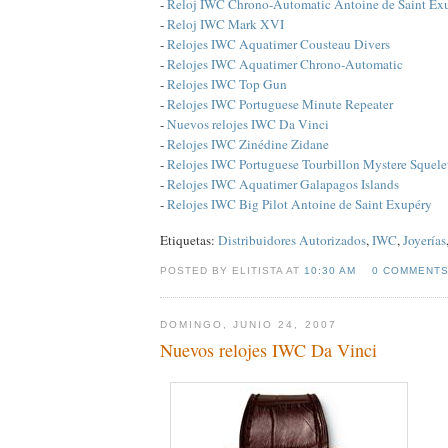
-
Reloj IWC Chrono-Automatic Antoine de Saint Ex
-
Reloj IWC Mark XVI
-
Relojes IWC Aquatimer Cousteau Divers
-
Relojes IWC Aquatimer Chrono-Automatic
-
Relojes IWC Top Gun
-
Relojes IWC Portuguese Minute Repeater
-
Nuevos relojes IWC Da Vinci
-
Relojes IWC Zinédine Zidane
-
Relojes IWC Portuguese Tourbillon Mystere Squele
-
Relojes IWC Aquatimer Galapagos Islands
-
Relojes IWC Big Pilot Antoine de Saint Exupéry
Etiquetas:
Distribuidores Autorizados
,
IWC
,
Joyerías
POSTED BY ELITISTA AT
10:30 AM
0 COMMENT
DOMINGO, JUNIO 24, 2007
Nuevos relojes IWC Da Vinci