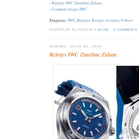
-
Relojes IWC Zinédine Zidane
-
Comprar relojes IWC
Etiquetas:
IWC
,
Relojes
,
Relojes Aviador
,
Vídeos
POSTED BY ELITISTA AT
1:46 PM
0 COMMENTS
SÁBADO, JULIO 05, 2008
Relojes IWC Zinédine Zidane