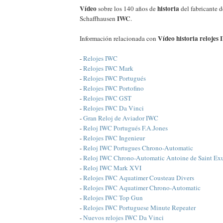
Vídeo
historia
sobre los 140 años de
del fabricante d
IWC
Schaffhausen
.
Vídeo historia relojes
Información relacionada con
-
Relojes IWC
-
Relojes IWC Mark
-
Relojes IWC Portugués
-
Relojes IWC Portofino
-
Relojes IWC GST
-
Relojes IWC Da Vinci
-
Gran Reloj de Aviador IWC
-
Reloj IWC Portugués F.A.Jones
-
Relojes IWC Ingenieur
-
Reloj IWC Portugues Chrono-Automatic
-
Reloj IWC Chrono-Automatic Antoine de Saint Ex
-
Reloj IWC Mark XVI
-
Relojes IWC Aquatimer Cousteau Divers
-
Relojes IWC Aquatimer Chrono-Automatic
-
Relojes IWC Top Gun
-
Relojes IWC Portuguese Minute Repeater
-
Nuevos relojes IWC Da Vinci