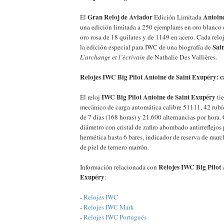
Gran Reloj de Aviador
Antoin
El
Edición Limitada
una edición limitada a 250 ejemplares en oro blanco 
oro rosa de 18 quilates y de 1149 en acero. Cada rel
Sai
la edición especial para IWC de una biografía de
L’archange et l’écrivain
de Nathalie Des Vallières.
Relojes IWC Big Pilot Antoine de Saint Exupéry: c
IWC Big Pilot Antoine de Saint Exupéry
El reloj
ti
mecánico de carga automática calibre 51111, 42 rubí
de 7 días (168 horas) y 21.600 alternancias por hora
diámetro con cristal de zafiro abombado antirreflejos
hermética hasta 6 bares, indicador de reserva de marc
de piel de ternero marrón.
Relojes IWC Big Pilot 
Información relacionada con
Exupéry
:
-
Relojes IWC
-
Relojes IWC Mark
-
Relojes IWC Portugués