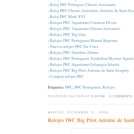
-
Reloj IWC Portugues Chrono-Automatic
-
Reloj IWC Chrono-Automatic Antoine de Saint Ex
-
Reloj IWC Mark XVI
-
Relojes IWC Aquatimer Cousteau Divers
-
Relojes IWC Aquatimer Chrono-Automatic
-
Relojes IWC Top Gun
-
Relojes IWC Portuguese Minute Repeater
-
Nuevos relojes IWC Da Vinci
-
Relojes IWC Zinédine Zidane
-
Relojes IWC Portuguese Tourbillon Mystere Squele
-
Relojes IWC Aquatimer Galapagos Islands
-
Relojes IWC Big Pilot Antoine de Saint Exupéry
-
Comprar relojes IWC
Etiquetas:
IWC
,
IWC Portuguese
,
Relojes
POSTED BY ELITISTA AT
6:28 PM
0 COMMENTS
MARTES, DICIEMBRE 01, 2009
Relojes IWC Big Pilot Antoine de Sain