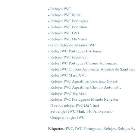
-
Relojes IWC
-
Relojes IWC Mark
-
Relojes IWC Portugués
-
Relojes IWC Portofino
-
Relojes IWC GST
-
Relojes IWC Da Vinci
-
Gran Reloj de Aviador IWC
-
Reloj IWC Portugués F.A.Jones
-
Relojes IWC Ingenieur
-
Reloj IWC Portugues Chrono-Automatic
-
Reloj IWC Chrono-Automatic Antoine de Saint Ex
-
Reloj IWC Mark XVI
-
Relojes IWC Aquatimer Cousteau Divers
-
Relojes IWC Aquatimer Chrono-Automatic
-
Relojes IWC Top Gun
-
Relojes IWC Portuguese Minute Repeater
-
Nuevos relojes IWC Da Vinci
-
Set relojes IWC Mark 140 Aniversario
-
Comprar relojes IWC
Etiquetas:
IWC
,
IWC Portuguese
,
Relojes
,
Relojes A