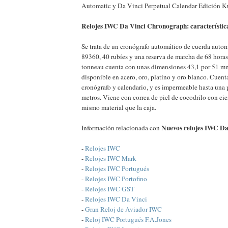
Automatic y Da Vinci Perpetual Calendar Edición Ku
Relojes IWC Da Vinci Chronograph: característic
Se trata de un cronógrafo automático de cuerda autom
89360, 40 rubíes y una reserva de marcha de 68 horas
tonneau cuenta con unas dimensiones 43,1 por 51 mm y
disponible en acero, oro, platino y oro blanco. Cuen
cronógrafo y calendario, y es impermeable hasta una
metros. Viene con correa de piel de cocodrilo con cie
mismo material que la caja.
Nuevos relojes IWC Da
Información relacionada con
-
Relojes IWC
-
Relojes IWC Mark
-
Relojes IWC Portugués
-
Relojes IWC Portofino
-
Relojes IWC GST
-
Relojes IWC Da Vinci
-
Gran Reloj de Aviador IWC
-
Reloj IWC Portugués F.A.Jones