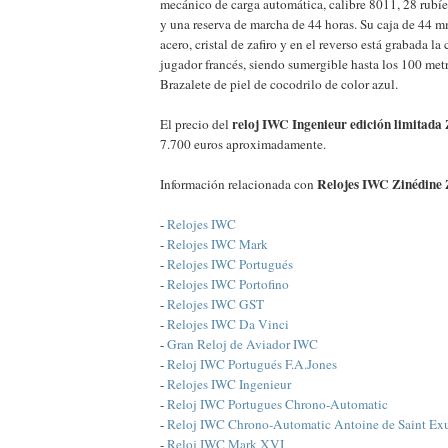
mecánico de carga automática, calibre 8011, 28 rubíe
y una reserva de marcha de 44 horas. Su caja de 44 m
acero, cristal de zafiro y en el reverso está grabada la 
jugador francés, siendo sumergible hasta los 100 met
Brazalete de piel de cocodrilo de color azul.
reloj IWC Ingenieur edición limitada
El precio del
7.700 euros aproximadamente.
Relojes IWC Zinédine 
Información relacionada con
-
Relojes IWC
-
Relojes IWC Mark
-
Relojes IWC Portugués
-
Relojes IWC Portofino
-
Relojes IWC GST
-
Relojes IWC Da Vinci
-
Gran Reloj de Aviador IWC
-
Reloj IWC Portugués F.A.Jones
-
Relojes IWC Ingenieur
-
Reloj IWC Portugues Chrono-Automatic
-
Reloj IWC Chrono-Automatic Antoine de Saint Ex
-
Reloj IWC Mark XVI