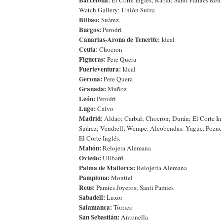
Watch Gallery; Unión Suiza
Bilbao:
Suárez.
Burgos:
Perodri
Canarias-Arona de Tenerife:
Ideal
Ceuta:
Chocron
Figueras:
Pere Quera
Fuerteventura:
Ideal
Gerona:
Pere Quera
Granada:
Muñoz
León:
Perodri
Lugo:
Calvo
Madrid:
Aldao; Carbal; Chocron; Durán; El Corte In
Suárez; Vendrell; Wempe. Alcobendas: Yagüe. Pozue
El Corte Inglés.
Mahón:
Relojera Alemana
Oviedo:
Ulibarri
Palma de Mallorca:
Relojería Alemana
Pamplona:
Montiel
Reus:
Pamies Joyeros; Santi Pamies
Sabadell:
Luxor
Salamanca:
Torrico
San Sebastián:
Antonella