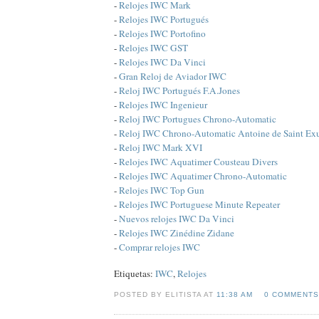
-
Relojes IWC Mark
-
Relojes IWC Portugués
-
Relojes IWC Portofino
-
Relojes IWC GST
-
Relojes IWC Da Vinci
-
Gran Reloj de Aviador IWC
-
Reloj IWC Portugués F.A.Jones
-
Relojes IWC Ingenieur
-
Reloj IWC Portugues Chrono-Automatic
-
Reloj IWC Chrono-Automatic Antoine de Saint Ex
-
Reloj IWC Mark XVI
-
Relojes IWC Aquatimer Cousteau Divers
-
Relojes IWC Aquatimer Chrono-Automatic
-
Relojes IWC Top Gun
-
Relojes IWC Portuguese Minute Repeater
-
Nuevos relojes IWC Da Vinci
-
Relojes IWC Zinédine Zidane
-
Comprar relojes IWC
Etiquetas:
IWC
,
Relojes
POSTED BY ELITISTA AT
11:38 AM
0 COMMENTS