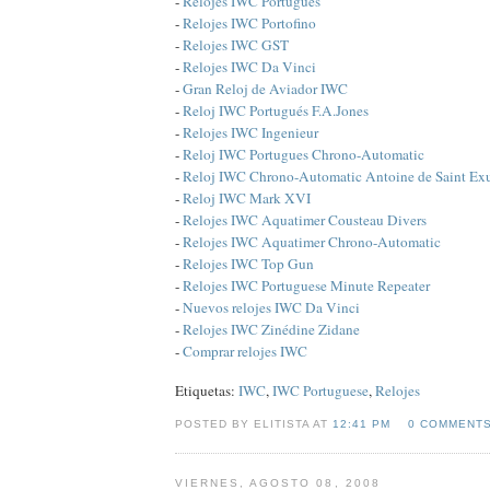
-
Relojes IWC Portugués
-
Relojes IWC Portofino
-
Relojes IWC GST
-
Relojes IWC Da Vinci
-
Gran Reloj de Aviador IWC
-
Reloj IWC Portugués F.A.Jones
-
Relojes IWC Ingenieur
-
Reloj IWC Portugues Chrono-Automatic
-
Reloj IWC Chrono-Automatic Antoine de Saint Ex
-
Reloj IWC Mark XVI
-
Relojes IWC Aquatimer Cousteau Divers
-
Relojes IWC Aquatimer Chrono-Automatic
-
Relojes IWC Top Gun
-
Relojes IWC Portuguese Minute Repeater
-
Nuevos relojes IWC Da Vinci
-
Relojes IWC Zinédine Zidane
-
Comprar relojes IWC
Etiquetas:
IWC
,
IWC Portuguese
,
Relojes
POSTED BY ELITISTA AT
12:41 PM
0 COMMENT
VIERNES, AGOSTO 08, 2008