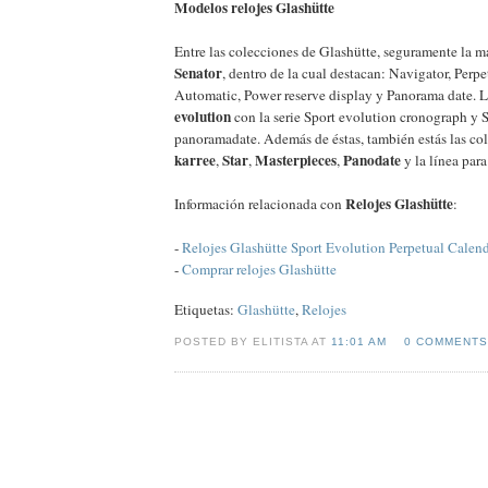
Modelos relojes Glashütte
Entre las colecciones de Glashütte, seguramente la m
Senator
, dentro de la cual destacan: Navigator, Perpe
Automatic, Power reserve display y Panorama date. 
evolution
con la serie Sport evolution cronograph y 
panoramadate. Además de éstas, también estás las co
karree
Star
Masterpieces
Panodate
,
,
,
y la línea par
Relojes Glashütte
Información relacionada con
:
-
Relojes Glashütte Sport Evolution Perpetual Calen
-
Comprar relojes Glashütte
Etiquetas:
Glashütte
,
Relojes
POSTED BY ELITISTA AT
11:01 AM
0 COMMENTS