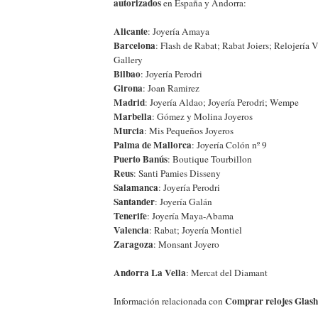
autorizados
en España y Andorra:
Alicante
: Joyería Amaya
Barcelona
: Flash de Rabat; Rabat Joiers; Relojería
Gallery
Bilbao
: Joyería Perodri
Girona
: Joan Ramirez
Madrid
: Joyería Aldao; Joyería Perodri; Wempe
Marbella
: Gómez y Molina Joyeros
Murcia
: Mis Pequeños Joyeros
Palma de Mallorca
: Joyería Colón nº 9
Puerto Banús
: Boutique Tourbillon
Reus
: Santi Pamies Disseny
Salamanca
: Joyería Perodri
Santander
: Joyería Galán
Tenerife
: Joyería Maya-Abama
Valencia
: Rabat; Joyería Montiel
Zaragoza
: Monsant Joyero
Andorra La Vella
: Mercat del Diamant
Comprar relojes Glash
Información relacionada con