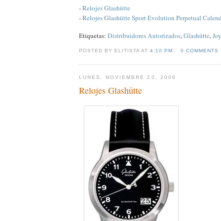
-
Relojes Glashütte
-
Relojes Glashütte Sport Evolution Perpetual Calen
Etiquetas:
Distribuidores Autorizados
,
Glashütte
,
Joy
POSTED BY ELITISTA AT
4:10 PM
0 COMMENTS
LUNES, NOVIEMBRE 20, 2006
Relojes Glashütte