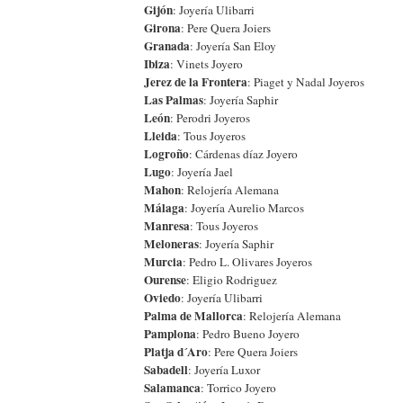
Gijón
: Joyería Ulibarri
Girona
: Pere Quera Joiers
Granada
: Joyería San Eloy
Ibiza
: Vinets Joyero
Jerez de la Frontera
: Piaget y Nadal Joyeros
Las Palmas
: Joyería Saphir
León
: Perodri Joyeros
Lleida
: Tous Joyeros
Logroño
: Cárdenas díaz Joyero
Lugo
: Joyería Jael
Mahon
: Relojería Alemana
Málaga
: Joyería Aurelio Marcos
Manresa
: Tous Joyeros
Meloneras
: Joyería Saphir
Murcia
: Pedro L. Olivares Joyeros
Ourense
: Eligio Rodriguez
Oviedo
: Joyería Ulibarri
Palma de Mallorca
: Relojería Alemana
Pamplona
: Pedro Bueno Joyero
Platja d´Aro
: Pere Quera Joiers
Sabadell
: Joyería Luxor
Salamanca
: Torrico Joyero