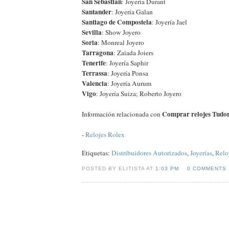
San Sebastián
: Joyería Durant
Santander
: Joyería Galan
Santiago de Compostela
: Joyería Jael
Sevilla
: Show Joyero
Soria
: Monreal Joyero
Tarragona
: Zaiada Joiers
Tenerife
: Joyería Saphir
Terrassa
: Joyería Ponsa
Valencia
: Joyería Aurum
Vigo
: Joyería Suiza; Roberto Joyero
Comprar relojes Tudo
Información relacionada con
-
Relojes Rolex
Etiquetas:
Distribuidores Autorizados
,
Joyerías
,
Relo
POSTED BY ELITISTA AT
1:03 PM
0 COMMENTS