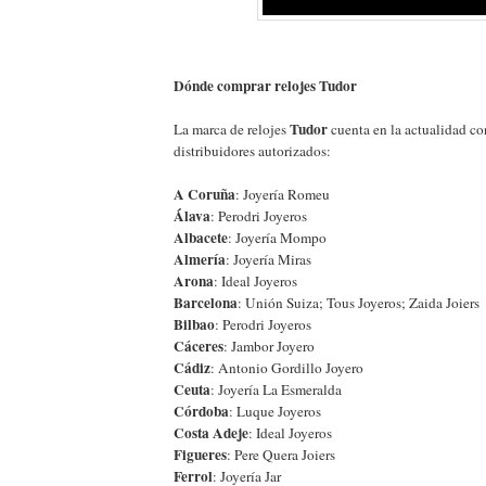
Dónde comprar relojes Tudor
Tudor
La marca de relojes
cuenta en la actualidad co
distribuidores autorizados:
A Coruña
: Joyería Romeu
Álava
: Perodri Joyeros
Albacete
: Joyería Mompo
Almería
: Joyería Miras
Arona
: Ideal Joyeros
Barcelona
: Unión Suiza; Tous Joyeros; Zaida Joiers
Bilbao
: Perodri Joyeros
Cáceres
: Jambor Joyero
Cádiz
: Antonio Gordillo Joyero
Ceuta
: Joyería La Esmeralda
Córdoba
: Luque Joyeros
Costa Adeje
: Ideal Joyeros
Figueres
: Pere Quera Joiers
Ferrol
: Joyería Jar