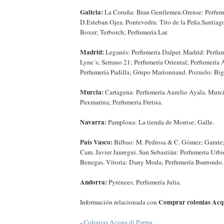
Galicia:
La Coruña: Bran Gentlemen.Orense: Perfume
D.Esteban Ojea. Pontevedra: Tito de la Peña.Santiag
Boxer; Terborch; Perfumería Lar.
Madrid:
Leganés: Perfumería Dalper. Madrid: Perfum
Lyne´s; Serrano 21; Perfumería Oriental; Perfumería
Perfumería Padilla; Grupo Marionnaud. Pozuelo: Big
Murcia:
Cartagena: Perfumería Aurelio Ayala. Murci
Puxmarina; Perfumería Fretsia.
Navarra:
Pamplona: La tienda de Montse; Galle.
País Vasco:
Bilbao: M. Pedrosa & C. Gómez; Garate; 
Cam. Javier Jauregui. San Sebastián: Perfumería Urbi
Benegas. Vitoria: Dany Moda; Perfumería Ibarrondo.
Andorra:
Pyrenees; Perfumería Julia.
Comprar colonias Acq
Información relacionada con
-
Colonias Acqua di Parma