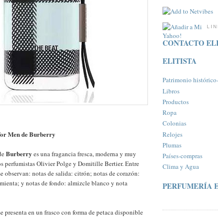
LI
CONTACTO ELI
ELITISTA
Patrimonio histórico-a
Libros
Productos
Ropa
Colonias
for Men de Burberry
Relojes
Plumas
Burberry
de
es una fragancia fresca, moderna y muy
Paí­ses-compras
os perfumistas Olivier Polge y Domitille Bertier. Entre
Clima y Agua
se observan: notas de salida: citrón; notas de corazón:
pimienta; y notas de fondo: almizcle blanco y nota
PERFUMERÍA E
e presenta en un frasco con forma de petaca disponible