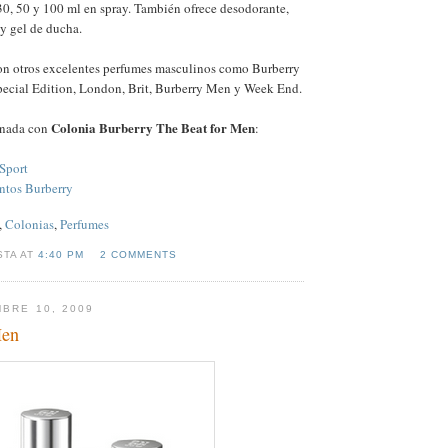
30, 50 y 100 ml en spray. También ofrece desodorante,
y gel de ducha.
n otros excelentes perfumes masculinos como Burberry
cial Edition, London, Brit, Burberry Men y Week End.
Colonia Burberry The Beat for Men
onada con
:
Sport
tos Burberry
,
Colonias
,
Perfumes
STA AT
4:40 PM
2 COMMENTS
MBRE 10, 2009
Men