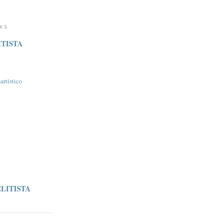
NKS
TISTA
rtí­stico
LITISTA