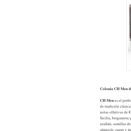
Colonia CH Men d
CH Men
es el perfu
de tradición clásica
C
notas olfativas de
Sicilia, bergamota 
azafrán, semillas de
almizcle, cuero y á