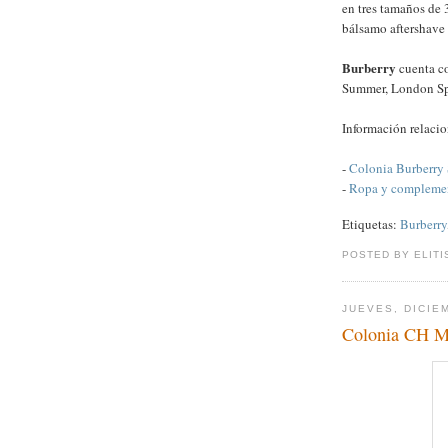
en tres tamaños de 
bálsamo aftershave 
Burberry
cuenta co
Summer, London Spe
Información relaci
-
Colonia Burberry 
-
Ropa y complemen
Etiquetas:
Burberry
POSTED BY ELITI
JUEVES, DICIE
Colonia CH 