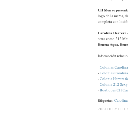
CH Men
se presenta
logo de la marca, d
completa con loción
Carolina Herrera
otras como 212 Me
Herrera Aqua, Herre
Información relaci
-
Colonias Carolina
-
Colonias Carolina
-
Colonia Herrera f
-
Colonia 212 Sex
-
Boutiques CH Car
Etiquetas:
Carolina
POSTED BY ELITI