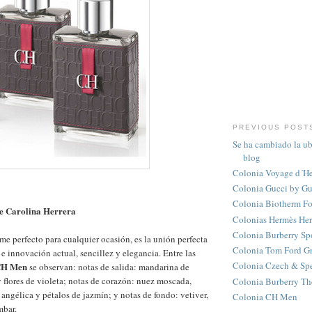
PREVIOUS POST
Se ha cambiado la ub
blog
Colonia Voyage d´H
Colonia Gucci by Gu
Colonia Biotherm Fo
e Carolina Herrera
Colonias Hermès He
Colonia Burberry Sp
me perfecto para cualquier ocasión, es la unión perfecta
Colonia Tom Ford Gr
 e innovación actual, sencillez y elegancia. Entre las
Colonia Czech & Sp
H Men
se observan: notas de salida: mandarina de
y flores de violeta; notas de corazón: nuez moscada,
Colonia Burberry Th
 angélica y pétalos de jazmín; y notas de fondo: vetiver,
Colonia CH Men
mbar.