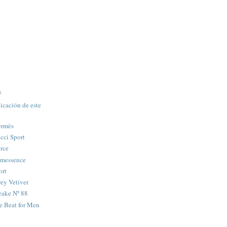
S
icación de este
ermès
cci Sport
rce
rmessence
ort
ey Vetiver
eake Nº 88
e Beat for Men