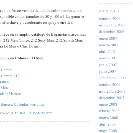
 en un frasco vestido de piel de color marrón con el
ARCHIVES
isponible en dos tamaños de 50 y 100 ml. La gama se
octubre 2006
 aftershave y desodorante en spray o en stick.
noviembre 2006
diciembre 2006
ofrece en su amplio catálogo de fragancias masculinas
enero 2007
n, 212 Men On Ice, 212 Sexy Men, 212 Splash Men,
marzo 2007
ra for Men o Chic for men.
abril 2007
Colonia CH Men
onada con
:
mayo 2007
junio 2007
 Herrera
julio 2007
 Herrera 212
septiembre 2007
or men
octubre 2007
y Men
noviembre 2007
olina Herrera
diciembre 2007
enero 2008
 Herrera
,
Colonias
,
Perfumes
febrero 2008
STA AT
8:45 PM
1 COMMENTS
marzo 2008
abril 2008
mayo 2008