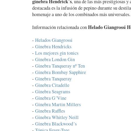
ginebra Hendrick´s
, una de las más prestigiosas y
destacada es la infusión de pepino durante su destila
homenaje a uno de los combinados más universales.
Helado Giangrossi H
Información relacionada con
-
Helados Giangrossi
-
Ginebra Hendricks
-
Los mejores gin tonics
-
Ginebra London Gin
-
Ginebra Tanqueray nº Ten
-
Ginebra Bombay Sapphire
-
Ginebra Tanqueray
-
Ginebra Citadelle
-
Ginebra Seagrams
-
Ginebra G´Vine
-
Ginebra Martin Millers
-
Ginebra Raffles
-
Ginebra Whitley Neill
-
Ginebra Blackwood´s
-
Tónica Fever-Tree