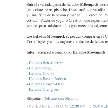
helados Mövenpick
Entre la variada gama de
, nos
(chocolate suizo, pistacho, fresa, sueño de vainilla..
y lima, fruta de la pasión y mango...), Colección Po
cotta...), Placer de yogur o Création, que experimen
sabores para satisfacer a los gourmets más exigentes
helados Mövenpick
Los
se pueden comprar en el C
Corte Inglés y en las mejores tiendas de delicatesse
Helados Mövenpick
Información relacionada con
:
-
Helados Ben & Jerrys
-
Helados Farggi
-
Helados Godiva
-
Helados Baskin Robbins
-
Helados Häagen-Dazs
-
Helados Giangrossi
Etiquetas:
Delicatessen
,
Helados
POSTED BY ELITISTA AT
12:30 PM
0 COMME