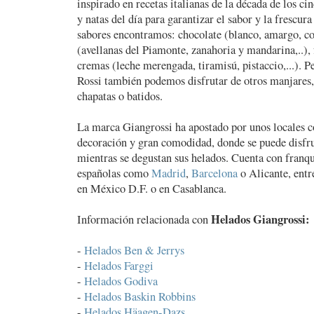
inspirado en recetas italianas de la década de los cin
y natas del día para garantizar el sabor y la frescura
sabores encontramos: chocolate (blanco, amargo, con
(avellanas del Piamonte, zanahoria y mandarina,..), 
cremas (leche merengada, tiramisú, pistaccio,...). P
Rossi también podemos disfrutar de otros manjares, 
chapatas o batidos.
La marca Giangrossi ha apostado por unos locales 
decoración y gran comodidad, donde se puede disfru
mientras se degustan sus helados. Cuenta con franqu
españolas como
Madrid
,
Barcelona
o Alicante, entre
en México D.F. o en Casablanca.
Helados Giangrossi:
Información relacionada con
-
Helados Ben & Jerrys
-
Helados Farggi
-
Helados Godiva
-
Helados Baskin Robbins
-
Helados Häagen-Dazs