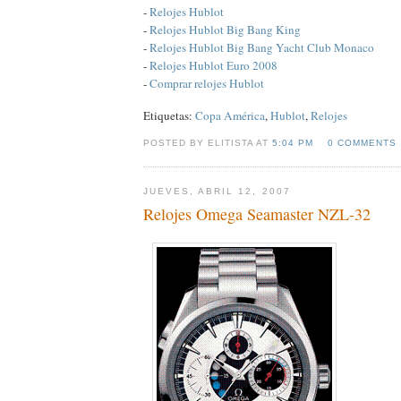
-
Relojes Hublot
-
Relojes Hublot Big Bang King
-
Relojes Hublot Big Bang Yacht Club Monaco
-
Relojes Hublot Euro 2008
-
Comprar relojes Hublot
Etiquetas:
Copa América
,
Hublot
,
Relojes
POSTED BY ELITISTA AT
5:04 PM
0 COMMENTS
JUEVES, ABRIL 12, 2007
Relojes Omega Seamaster NZL-32