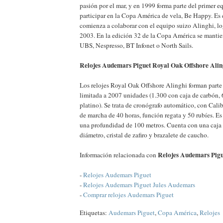
pasión por el mar, y en 1999 forma parte del primer e
participar en la Copa América de vela, Be Happy. Es
comienza a colaborar con el equipo suizo Alinghi, lo
2003. En la edición 32 de la Copa América se mantie
UBS, Nespresso, BT Infonet o North Sails.
Relojes Audemars Piguet Royal Oak Offshore Aling
Los relojes Royal Oak Offshore Alinghi forman parte
limitada a 2007 unidades (1.300 con caja de carbón, 
platino). Se trata de cronógrafo automático, con Cali
de marcha de 40 horas, función regata y 50 rubíes. E
una profundidad de 100 metros. Cuenta con una caja
diámetro, cristal de zafiro y brazalete de caucho.
Relojes Audemars Pigu
Información relacionada con
-
Relojes Audemars Piguet
-
Relojes Audemars Piguet Jules Audemars
-
Comprar relojes Audemars Piguet
Etiquetas:
Audemars Piguet
,
Copa América
,
Relojes