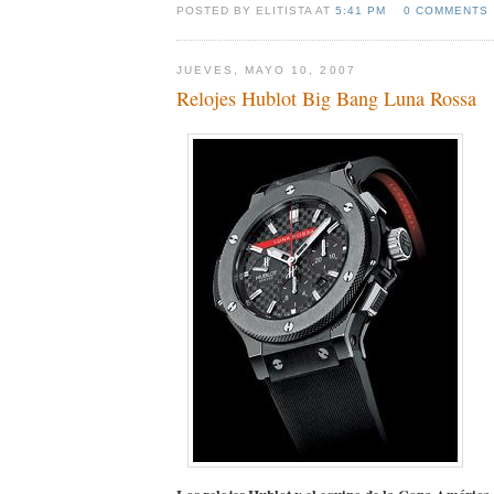
POSTED BY ELITISTA AT
5:41 PM
0 COMMENTS
JUEVES, MAYO 10, 2007
Relojes Hublot Big Bang Luna Rossa