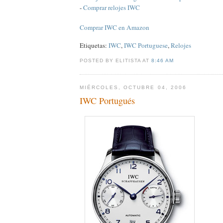
-
Comprar relojes IWC
Comprar IWC en Amazon
Etiquetas:
IWC
,
IWC Portuguese
,
Relojes
POSTED BY ELITISTA AT
8:46 AM
MIÉRCOLES, OCTUBRE 04, 2006
IWC Portugués