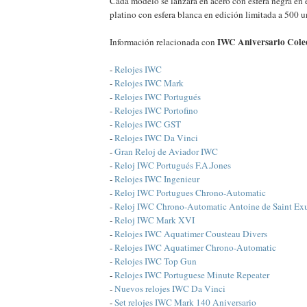
Cada modelo se lanzará en acero con esfera negra en 
platino con esfera blanca en edición limitada a 500 u
IWC Aniversario Cole
Información relacionada con
-
Relojes IWC
-
Relojes IWC Mark
-
Relojes IWC Portugués
-
Relojes IWC Portofino
-
Relojes IWC GST
-
Relojes IWC Da Vinci
-
Gran Reloj de Aviador IWC
-
Reloj IWC Portugués F.A.Jones
-
Relojes IWC Ingenieur
-
Reloj IWC Portugues Chrono-Automatic
-
Reloj IWC Chrono-Automatic Antoine de Saint Ex
-
Reloj IWC Mark XVI
-
Relojes IWC Aquatimer Cousteau Divers
-
Relojes IWC Aquatimer Chrono-Automatic
-
Relojes IWC Top Gun
-
Relojes IWC Portuguese Minute Repeater
-
Nuevos relojes IWC Da Vinci
-
Set relojes IWC Mark 140 Aniversario