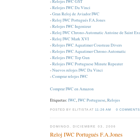
-
Relojes IWC GST
-
Relojes IWC Da Vinci
-
Gran Reloj de Aviador IWC
-
Reloj IWC Portugués F.A.Jones
-
Relojes IWC Ingenieur
-
Reloj IWC Chrono-Automatic Antoine de Saint Ex
-
Reloj IWC Mark XVI
-
Relojes IWC Aquatimer Cousteau Divers
-
Relojes IWC Aquatimer Chrono-Automatic
-
Relojes IWC Top Gun
-
Relojes IWC Portuguese Minute Repeater
-
Nuevos relojes IWC Da Vinci
-
Comprar relojes IWC
Comprar IWC en Amazon
Etiquetas:
IWC
,
IWC Portuguese
,
Relojes
POSTED BY ELITISTA AT
11:26 AM
0 COMMENTS
DOMINGO, DICIEMBRE 03, 2006
Reloj IWC Portugués F.A.Jones