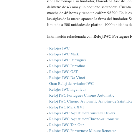
rinde homenaje a su fundador, Florentine Ariosto Jone
diámetro de 43 mm y un pequeño secundero. Cuenta 
marcha de 46 horas y tiene un calibre 98290. En la es
las siglas de la marca aparece la firma del fundador. S
limitada a 500 unidades de platino, 1000 unidades de
Reloj IWC Portugués F
Información relacionada con
-
Relojes IWC
-
Relojes IWC Mark
-
Relojes IWC Portugués
-
Relojes IWC Portofino
-
Relojes IWC GST
-
Relojes IWC Da Vinci
-
Gran Reloj de Aviador IWC
-
Relojes IWC Ingenieur
-
Reloj IWC Portugues Chrono-Automatic
-
Reloj IWC Chrono-Automatic Antoine de Saint Ex
-
Reloj IWC Mark XVI
-
Relojes IWC Aquatimer Cousteau Divers
-
Relojes IWC Aquatimer Chrono-Automatic
-
Relojes IWC Top Gun
-
Relojes IWC Portuguese Minute Repeater