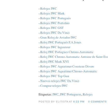
-
Relojes IWC
-
Relojes IWC Mark
-
Relojes IWC Portugués
-
Relojes IWC Portofino
-
Relojes IWC GST
-
Relojes IWC Da Vinci
-
Gran Reloj de Aviador IWC
-
Reloj IWC Portugués F.A.Jones
-
Relojes IWC Ingenieur
-
Reloj IWC Portugues Chrono-Automatic
-
Reloj IWC Chrono-Automatic Antoine de Saint Ex
-
Reloj IWC Mark XVI
-
Relojes IWC Aquatimer Cousteau Divers
-
Relojes IWC Aquatimer Chrono-Automatic
-
Relojes IWC Top Gun
-
Nuevos relojes IWC Da Vinci
-
Comprar relojes IWC
Etiquetas:
IWC
,
IWC Portuguese
,
Relojes
POSTED BY ELITISTA AT
6:22 PM
0 COMMENTS