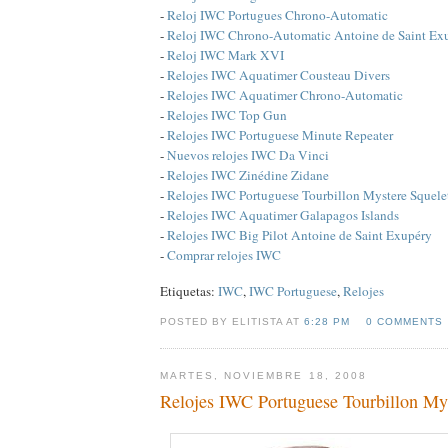
-
Reloj IWC Portugues Chrono-Automatic
-
Reloj IWC Chrono-Automatic Antoine de Saint Ex
-
Reloj IWC Mark XVI
-
Relojes IWC Aquatimer Cousteau Divers
-
Relojes IWC Aquatimer Chrono-Automatic
-
Relojes IWC Top Gun
-
Relojes IWC Portuguese Minute Repeater
-
Nuevos relojes IWC Da Vinci
-
Relojes IWC Zinédine Zidane
-
Relojes IWC Portuguese Tourbillon Mystere Squele
-
Relojes IWC Aquatimer Galapagos Islands
-
Relojes IWC Big Pilot Antoine de Saint Exupéry
-
Comprar relojes IWC
Etiquetas:
IWC
,
IWC Portuguese
,
Relojes
POSTED BY ELITISTA AT
6:28 PM
0 COMMENTS
MARTES, NOVIEMBRE 18, 2008
Relojes IWC Portuguese Tourbillon Mys