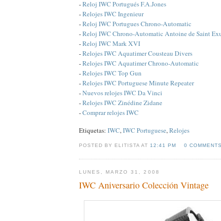
-
Reloj IWC Portugués F.A.Jones
-
Relojes IWC Ingenieur
-
Reloj IWC Portugues Chrono-Automatic
-
Reloj IWC Chrono-Automatic Antoine de Saint Ex
-
Reloj IWC Mark XVI
-
Relojes IWC Aquatimer Cousteau Divers
-
Relojes IWC Aquatimer Chrono-Automatic
-
Relojes IWC Top Gun
-
Relojes IWC Portuguese Minute Repeater
-
Nuevos relojes IWC Da Vinci
-
Relojes IWC Zinédine Zidane
-
Comprar relojes IWC
Etiquetas:
IWC
,
IWC Portuguese
,
Relojes
POSTED BY ELITISTA AT
12:41 PM
0 COMMENT
LUNES, MARZO 31, 2008
IWC Aniversario Colección Vintage