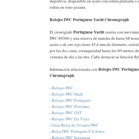
deportiva; disponible en acero con esfera plateada o 
esfera en tono pizarra.
Relojes IWC Portuguese Yacht Chronograph
Portuguese Yacht
El cronógrafo
cuenta con movimien
IWC 89360 y una reserva de marcha de hasta 68 horas
acero o de oro rojo tiene 45,4 mm de diámetro, cristal 
por las dos caras, estanqueidad hasta los 60 metros d
ventana de día a las tres. Cabe destacar su función fl
Relojes IWC Portugues
Información relacionada con
Chronograph
:
-
Relojes IWC
-
Relojes IWC Mark
-
Relojes IWC Portugués
-
Relojes IWC Portofino
-
Relojes IWC GST
-
Relojes IWC Da Vinci
-
Gran Reloj de Aviador IWC
-
Reloj IWC Portugués F.A.Jones
-
Relojes IWC Ingenieur