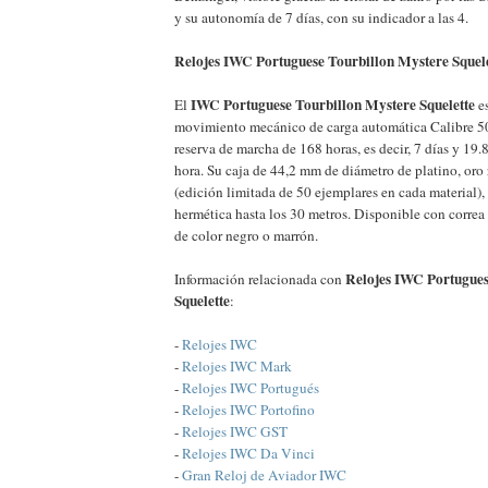
y su autonomía de 7 días, con su indicador a las 4.
Relojes IWC Portuguese Tourbillon Mystere Squelet
IWC Portuguese Tourbillon Mystere Squelette
El
es
movimiento mecánico de carga automática Calibre 50
reserva de marcha de 168 horas, es decir, 7 días y 19.
hora. Su caja de 44,2 mm de diámetro de platino, oro 
(edición limitada de 50 ejemplares en cada material), c
hermética hasta los 30 metros. Disponible con correa 
de color negro o marrón.
Relojes IWC Portugues
Información relacionada con
Squelette
:
-
Relojes IWC
-
Relojes IWC Mark
-
Relojes IWC Portugués
-
Relojes IWC Portofino
-
Relojes IWC GST
-
Relojes IWC Da Vinci
-
Gran Reloj de Aviador IWC