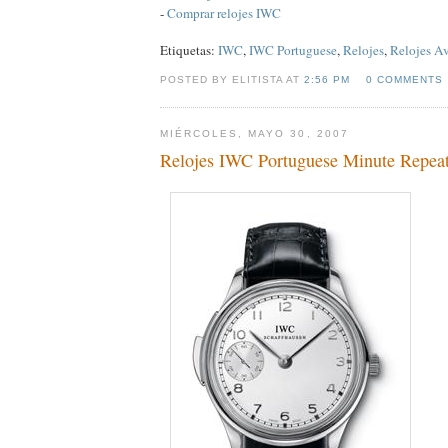
-
Comprar relojes IWC
Etiquetas:
IWC
,
IWC Portuguese
,
Relojes
,
Relojes A
POSTED BY ELITISTA AT
2:56 PM
0 COMMENTS
MIÉRCOLES, MAYO 30, 2007
Relojes IWC Portuguese Minute Repeat