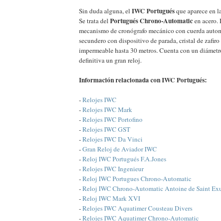
IWC Portugués
Sin duda alguna, el
que aparece en la
Portugués Chrono-Automatic
Se trata del
en acero.
mecanismo de cronógrafo mecánico con cuerda auto
secundero con dispositivo de parada, cristal de zafir
impermeable hasta 30 metros. Cuenta con un diámetr
definitiva un gran reloj.
Información relacionada con IWC Portugués:
-
Relojes IWC
-
Relojes IWC Mark
-
Relojes IWC Portofino
-
Relojes IWC GST
-
Relojes IWC Da Vinci
-
Gran Reloj de Aviador IWC
-
Reloj IWC Portugués F.A.Jones
-
Relojes IWC Ingenieur
-
Reloj IWC Portugues Chrono-Automatic
-
Reloj IWC Chrono-Automatic Antoine de Saint Ex
-
Reloj IWC Mark XVI
-
Relojes IWC Aquatimer Cousteau Divers
-
Relojes IWC Aquatimer Chrono-Automatic