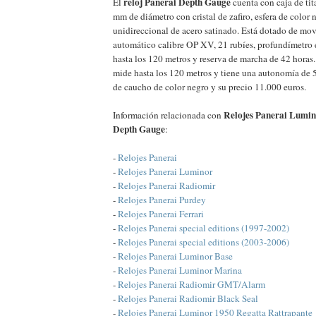
reloj Panerai Depth Gauge
El
cuenta con caja de tit
mm de diámetro con cristal de zafiro, esfera de color n
unidireccional de acero satinado. Está dotado de m
automático calibre OP XV, 21 rubíes, profundímetro 
hasta los 120 metros y reserva de marcha de 42 horas
mide hasta los 120 metros y tiene una autonomía de 5
de caucho de color negro y su precio 11.000 euros.
Relojes Panerai Lumin
Información relacionada con
Depth Gauge
:
-
Relojes Panerai
-
Relojes Panerai Luminor
-
Relojes Panerai Radiomir
-
Relojes Panerai Purdey
-
Relojes Panerai Ferrari
-
Relojes Panerai special editions (1997-2002)
-
Relojes Panerai special editions (2003-2006)
-
Relojes Panerai Luminor Base
-
Relojes Panerai Luminor Marina
-
Relojes Panerai Radiomir GMT/Alarm
-
Relojes Panerai Radiomir Black Seal
-
Relojes Panerai Luminor 1950 Regatta Rattrapante