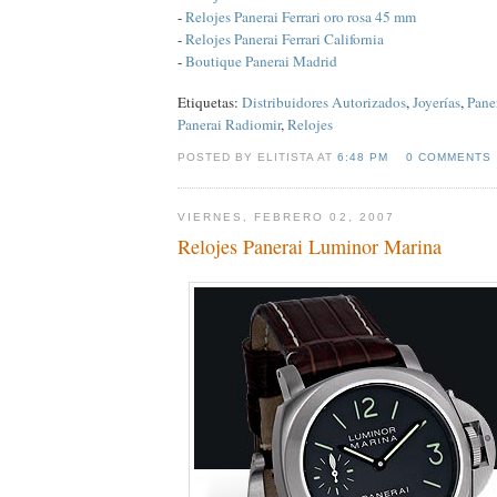
-
Relojes Panerai Ferrari oro rosa 45 mm
-
Relojes Panerai Ferrari California
-
Boutique Panerai Madrid
Etiquetas:
Distribuidores Autorizados
,
Joyerías
,
Pane
Panerai Radiomir
,
Relojes
POSTED BY ELITISTA AT
6:48 PM
0 COMMENTS
VIERNES, FEBRERO 02, 2007
Relojes Panerai Luminor Marina