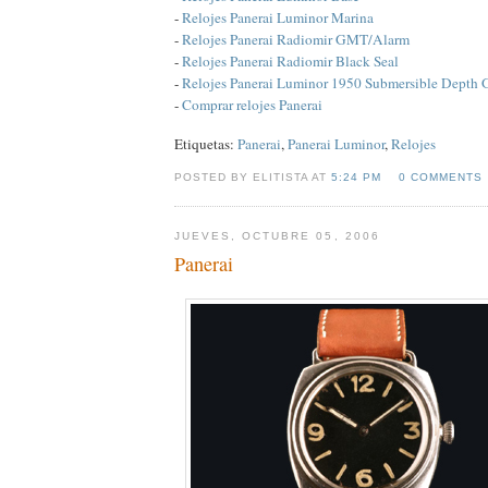
-
Relojes Panerai Luminor Marina
-
Relojes Panerai Radiomir GMT/Alarm
-
Relojes Panerai Radiomir Black Seal
-
Relojes Panerai Luminor 1950 Submersible Depth
-
Comprar relojes Panerai
Etiquetas:
Panerai
,
Panerai Luminor
,
Relojes
POSTED BY ELITISTA AT
5:24 PM
0 COMMENTS
JUEVES, OCTUBRE 05, 2006
Panerai