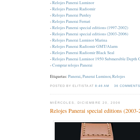
-
Relojes Panerai Luminor
-
Relojes Panerai Radiomir
-
Relojes Panerai Purdey
-
Relojes Panerai Ferrari
-
Relojes Panerai special editions (1997-2002)
-
Relojes Panerai special editions (2003-2006)
-
Relojes Panerai Luminor Marina
-
Relojes Panerai Radiomir GMT/Alarm
-
Relojes Panerai Radiomir Black Seal
-
Relojes Panerai Luminor 1950 Submersible Depth
-
Comprar relojes Panerai
Etiquetas:
Panerai
,
Panerai Luminor
,
Relojes
POSTED BY ELITISTA AT
8:46 AM
36 COMMENT
MIÉRCOLES, DICIEMBRE 20, 2006
Relojes Panerai special editions (2003