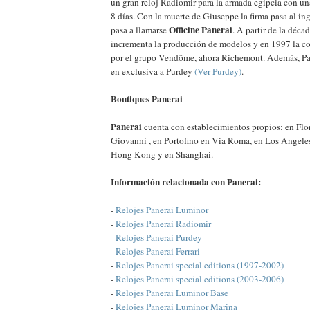
un gran reloj Radiomir para la armada egipcia con un
8 días. Con la muerte de Giuseppe la firma pasa al in
Officine Panerai
pasa a llamarse
. A partir de la déca
incrementa la producción de modelos y en 1997 la c
por el grupo Vendôme, ahora Richemont. Además, Pan
en exclusiva a Purdey
(Ver Purdey)
.
Boutiques Panerai
Panerai
cuenta con establecimientos propios: en Flo
Giovanni , en Portofino en Via Roma, en Los Angeles
Hong Kong y en Shanghai.
Información relacionada con Panerai:
-
Relojes Panerai Luminor
-
Relojes Panerai Radiomir
-
Relojes Panerai Purdey
-
Relojes Panerai Ferrari
-
Relojes Panerai special editions (1997-2002)
-
Relojes Panerai special editions (2003-2006)
-
Relojes Panerai Luminor Base
-
Relojes Panerai Luminor Marina