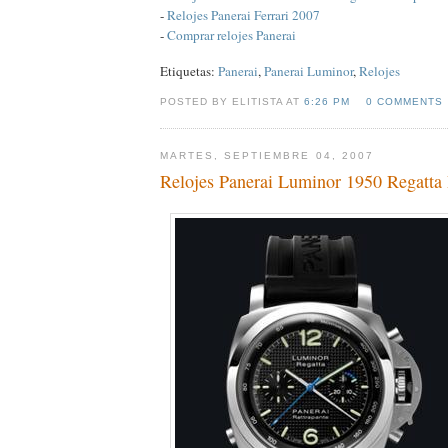
-
Relojes Panerai Ferrari 2007
-
Comprar relojes Panerai
Etiquetas:
Panerai
,
Panerai Luminor
,
Relojes
POSTED BY ELITISTA AT
6:26 PM
0 COMMENTS
MARTES, SEPTIEMBRE 04, 2007
Relojes Panerai Luminor 1950 Regatta 