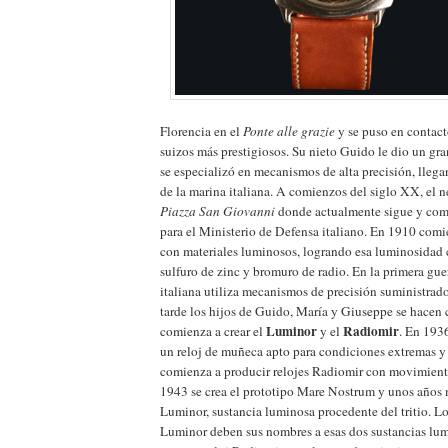
Florencia en el
Ponte alle grazie
y se puso en contact
suizos más prestigiosos. Su nieto Guido le dio un gr
se especializó en mecanismos de alta precisión, llega
de la marina italiana. A comienzos del siglo XX, el n
Piazza San Giovanni
donde actualmente sigue y com
para el Ministerio de Defensa italiano. En 1910 com
con materiales luminosos, logrando esa luminosidad
sulfuro de zinc y bromuro de radio. En la primera gue
italiana utiliza mecanismos de precisión suministrad
tarde los hijos de Guido, María y Giuseppe se hacen 
Luminor
Radiomir
comienza a crear el
y el
. En 1936
un reloj de muñeca apto para condiciones extremas y 
comienza a producir relojes Radiomir con movimien
1943 se crea el prototipo Mare Nostrum y unos años m
Luminor, sustancia luminosa procedente del tritio. L
Luminor deben sus nombres a esas dos sustancias lu