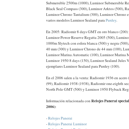
Submersible 2500m (1000), Luminor Submersible Reg
Black Seal Compass (300), Luminor Arktos (500), Ra
Luminor Chrono Tantalium (300), Luminor Chrono en
varios modelos Luminor Sealand para
Purdey
.
En 2005: Radiomir 8 days GMT en oro blanco (200) y
Luminor Power Reserve Regatta 2005 (500), Lumino
1000m Slytech con esfera blanca (500) y negra (500
40 mm (300) y Luminor Chrono de 44 mm (100), Lu
Luminor Marina Automatic (100), Luminor Marina Mi
Luminor 1950 8 days (150), Luminor Sealand Jules V
ejemplares Luminor Sealand para Purdey (100).
En el 2006 salen a la venta: Radiomir 1936 en acero 
(99), Radiomir 1938 (1938), Radiomir one-eighth se
North Pole GMT (500) y Luminor 1950 Flyback Rega
Relojes Panerai special
Información relacionada con
2006)
:
-
Relojes Panerai
-
Relojes Panerai Luminor