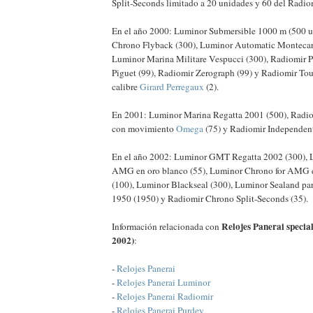
Split-Seconds limitado a 20 unidades y 60 del Rad
En el año 2000: Luminor Submersible 1000 m (500 u
Chrono Flyback (300), Luminor Automatic Montecar
Luminor Marina Militare Vespucci (300), Radiomir P
Piguet (99), Radiomir Zerograph (99) y Radiomir To
calibre
Girard Perregaux
(2).
En 2001: Luminor Marina Regatta 2001 (500), Radi
con movimiento
Omega
(75) y Radiomir Independent
En el año 2002: Luminor GMT Regatta 2002 (300), 
AMG en oro blanco (55), Luminor Chrono for AMG en
(100), Luminor Blackseal (300), Luminor Sealand pa
1950 (1950) y Radiomir Chrono Split-Seconds (35).
Relojes Panerai special
Información relacionada con
2002)
:
-
Relojes Panerai
-
Relojes Panerai Luminor
-
Relojes Panerai Radiomir
-
Relojes Panerai Purdey