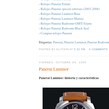
-
Relojes Panerai Ferrari
-
Relojes Panerai special editions (2003-2006)
-
Relojes Panerai Luminor Base
-
Relojes Panerai Luminor Marina
-
Relojes Panerai Radiomir GMT/Alarm
-
Relojes Panerai Radiomir Black Seal
-
Comprar relojes Panerai
Etiquetas:
Panerai
,
Panerai Luminor
,
Panerai Radiomi
POSTED BY ELITISTA AT
5:32 PM
0 COMMENTS
VIERNES, OCTUBRE 06, 2006
Panerai Luminor
Panerai Luminor: historia y características