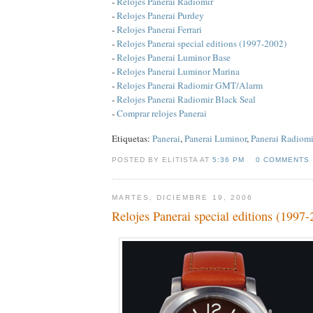
-
Relojes Panerai Radiomir
-
Relojes Panerai Purdey
-
Relojes Panerai Ferrari
-
Relojes Panerai special editions (1997-2002)
-
Relojes Panerai Luminor Base
-
Relojes Panerai Luminor Marina
-
Relojes Panerai Radiomir GMT/Alarm
-
Relojes Panerai Radiomir Black Seal
-
Comprar relojes Panerai
Etiquetas:
Panerai
,
Panerai Luminor
,
Panerai Radiomi
POSTED BY ELITISTA AT
5:36 PM
0 COMMENTS
MARTES, DICIEMBRE 19, 2006
Relojes Panerai special editions (1997