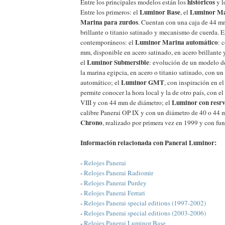
históricos
Entre los principales modelos están los
y l
Luminor Base
Luminor Ma
Entre los primeros: el
, el
Marina para zurdos
. Cuentan con una caja de 44 m
brillante o titanio satinado y mecanismo de cuerda. 
Luminor Marina automático
contemporáneos: el
: 
mm, disponible en acero satinado, en acero brillante 
Luminor Submersible
el
: evolución de un modelo d
la marina egipcia, en acero o titanio satinado, con u
Luminor GMT
automático; el
, con inspiración en 
permite conocer la hora local y la de otro país, con e
Luminor con resrv
VIII y con 44 mm de diámetro; el
calibre Panerai OP IX y con un diámetro de 40 o 44 
Chrono
, realizado por primera vez en 1999 y con fu
Información relacionada con Panerai Luminor:
-
Relojes Panerai
-
Relojes Panerai Radiomir
-
Relojes Panerai Purdey
-
Relojes Panerai Ferrari
-
Relojes Panerai special editions (1997-2002)
-
Relojes Panerai special editions (2003-2006)
-
Relojes Panerai Luminor Base