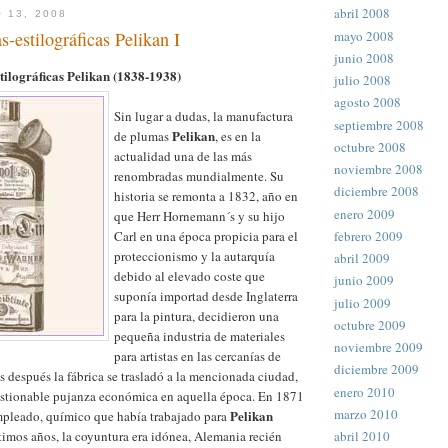
abril 2008
 13, 2008
mayo 2008
s-estilográficas Pelikan I
junio 2008
tilográficas Pelikan (1838-1938)
julio 2008
agosto 2008
Sin lugar a dudas, la manufactura
septiembre 2008
Pelikan
de plumas
, es en la
octubre 2008
actualidad una de las más
noviembre 2008
renombradas mundialmente. Su
diciembre 2008
historia se remonta a 1832, año en
enero 2009
que Herr Hornemann´s y su hijo
febrero 2009
Carl en una época propicia para el
proteccionismo y la autarquía
abril 2009
debido al elevado coste que
junio 2009
suponía importad desde Inglaterra
julio 2009
para la pintura, decidieron una
octubre 2009
pequeña industria de materiales
noviembre 2009
para artistas en las cercanías de
diciembre 2009
 después la fábrica se trasladó a la mencionada ciudad,
enero 2010
estionable pujanza económica en aquella época. En 1871
marzo 2010
Pelikan
mpleado, químico que había trabajado para
abril 2010
timos años, la coyuntura era idónea, Alemania recién