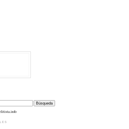
itista.info
LES