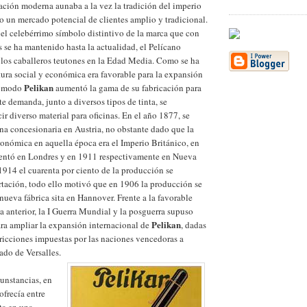
ción moderna aunaba a la vez la tradición del imperio
to un mercado potencial de clientes amplio y tradicional.
 el celebérrimo símbolo distintivo de la marca que con
s se ha mantenido hasta la actualidad, el Pelícano
los caballeros teutones en la Edad Media. Como se ha
ura social y económica era favorable para la expansión
Pelikan
te modo
aumentó la gama de su fabricación para
nte demanda, junto a diversos tipos de tinta, se
r diverso material para oficinas. En el año 1877, se
na concesionaria en Austria, no obstante dado que la
onómica en aquella época era el Imperio Británico, en
sentó en Londres y en 1911 respectivamente en Nueva
 1914 el cuarenta por ciento de la producción se
rtación, todo ello motivó que en 1906 la producción se
 nueva fábrica sita en Hannover. Frente a la favorable
 anterior, la I Guerra Mundial y la posguerra supuso
Pelikan
ra ampliar la expansión internacional de
, dadas
tricciones impuestas por las naciones vencedoras a
ado de Versalles.
cunstancias, en
ofrecía entre