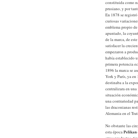
constituida como na
prusiano, y por tan
En 1878 se registró
curiosas variacione
emblema propio de 
apuntado, la coyunt
de la marca, de es
satisfacer la crecie
empezaron a produci
había establecido u
primera potencia ec
1896 la marca se a
York y París, ya en
destinaba a la expo
centralizara en una
situación económica
una contrariedad pa
las draconianas res
Alemania en el Trat
No obstante las cir
Pelikan
esta época