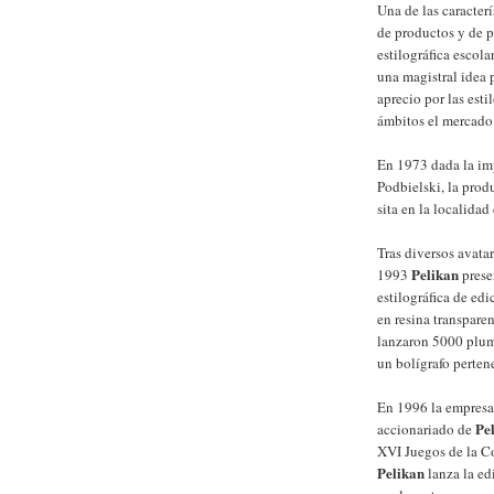
Una de las caracter
de productos y de pr
estilográfica escol
una magistral idea p
aprecio por las esti
ámbitos el mercado d
En 1973 dada la imp
Podbielski, la produ
sita en la localida
Tras diversos avatar
Pelikan
1993
presen
estilográfica de ed
en resina transpare
lanzaron 5000 plum
un bolígrafo pertene
En 1996 la empresa
Pe
accionariado de
XVI Juegos de la C
Pelikan
lanza la ed