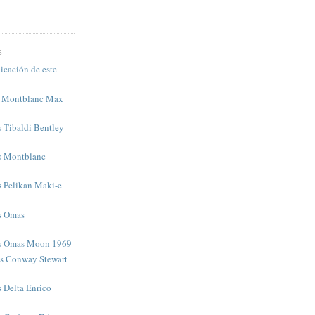
S
icación de este
s Montblanc Max
s Tibaldi Bentley
as Montblanc
s Pelikan Maki-e
as Omas
as Omas Moon 1969
as Conway Stewart
s Delta Enrico