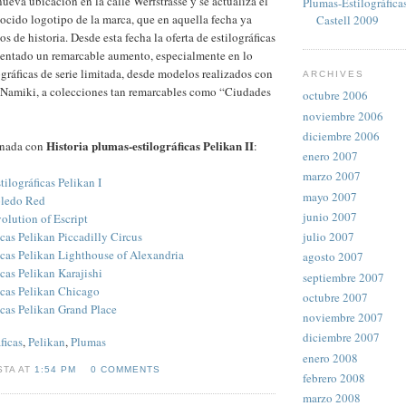
ueva ubicación en la calle Werfstrasse y se actualiza el
Plumas-Estilográfica
cido logotipo de la marca, que en aquella fecha ya
Castell 2009
 de historia. Desde esta fecha la oferta de estilográficas
entado un remarcable aumento, especialmente en lo
lográficas de serie limitada, desde modelos realizados con
ARCHIVES
a Namiki, a colecciones tan remarcables como “Ciudades
octubre 2006
noviembre 2006
diciembre 2006
Historia plumas-estilográficas Pelikan II
onada con
:
enero 2007
marzo 2007
tilográficas Pelikan I
mayo 2007
oledo Red
junio 2007
olution of Escript
cas Pelikan Piccadilly Circus
julio 2007
icas Pelikan Lighthouse of Alexandria
agosto 2007
cas Pelikan Karajishi
septiembre 2007
icas Pelikan Chicago
octubre 2007
icas Pelikan Grand Place
noviembre 2007
diciembre 2007
ficas
,
Pelikan
,
Plumas
enero 2008
STA AT
1:54 PM
0 COMMENTS
febrero 2008
marzo 2008