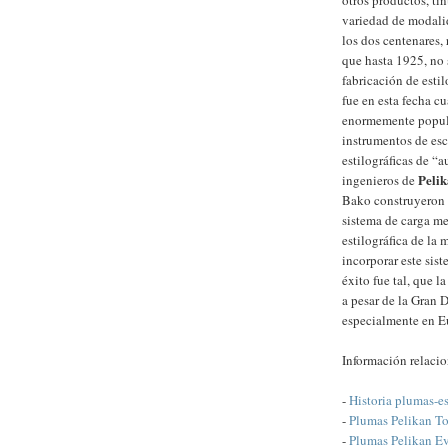
otros productos, ti
variedad de modali
los dos centenares, 
que hasta 1925, no 
fabricación de estil
fue en esta fecha cu
enormemente popul
instrumentos de esc
estilográficas de “a
Peli
ingenieros de
Bako construyeron 
sistema de carga m
estilográfica de la
incorporar este sist
éxito fue tal, que l
a pesar de la Gran 
especialmente en Eu
Información relaci
-
Historia plumas-es
-
Plumas Pelikan T
-
Plumas Pelikan Ev