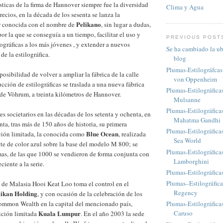
ísticas de la firma de Hannover siempre fue la diversidad
Clima y Agua
ecios, en la década de los sesenta se lanza la
Pelikano
ar conocida con el nombre de
, sin lugar a dudas,
or la que se conseguía a un tiempo, facilitar el uso y
PREVIOUS POST
lográficas a los más jóvenes , y extender a nuevos
Se ha cambiado la ub
e la estilográfica.
blog
Plumas-Estilográfca
osibilidad de volver a ampliar la fábrica de la calle
von Oppenheim
cción de estilográficas se traslada a una nueva fábrica
Plumas-Estilográfica
d de Vöhrum, a treinta kilómetros de Hannover.
Mulsanne
Plumas-Estilográfic
es societarios en las décadas de los setenta y ochenta, en
Mahatma Gandhi
ta, tras más de 150 años de historia, su primera
Plumas-Estilográfica
Blue Ocean
ición limitada, la conocida como
, realizada
Sea World
nte de color azul sobre la base del modelo M 800; se
Plumas-Estilográfic
as, de las que 1000 se vendieron de forma conjunta con
Lamborghini
ciente a la serie.
Plumas-Estilográfic
Plumas–Estilográfic
 de Malasia Hooi Keat Loo toma el control en el
Regency
likan Holding
, y con ocasión de la celebración de los
ommon Wealth en la capital del mencionado país,
Plumas-Estilográfica
Kuala Lumpur
Caruso
ición limitada
. En el año 2003 la sede