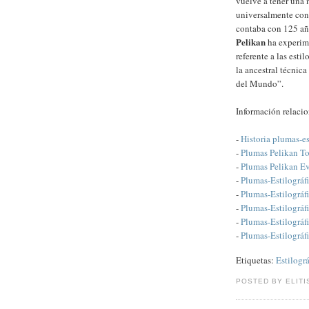
vuelve a tener una n
universalmente cono
contaba con 125 años
Pelikan
ha experim
referente a las esti
la ancestral técnic
del Mundo”.
Información relaci
-
Historia plumas-es
-
Plumas Pelikan T
-
Plumas Pelikan Ev
-
Plumas-Estilográfi
-
Plumas-Estilográf
-
Plumas-Estilográfi
-
Plumas-Estilográf
-
Plumas-Estilográf
Etiquetas:
Estilográ
POSTED BY ELITI