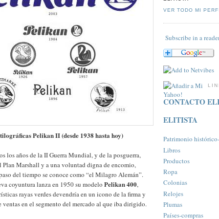
VER TODO MI PERF
Subscribe in a reade
LI
CONTACTO ELI
ELITISTA
tilográficas Pelikan II (desde 1938 hasta hoy)
Patrimonio histórico-a
Libros
os los años de la II Guerra Mundial, y de la posguerra,
Productos
l Plan Marshall y a una voluntad digna de encomio,
Ropa
l paso del tiempo se conoce como “el Milagro Alemán”.
Colonias
Pelikan 400
eva coyuntura lanza en 1950 su modelo
,
Relojes
rísticas rayas verdes devendría en un icono de la firma y
de ventas en el segmento del mercado al que iba dirigido.
Plumas
Paí­ses-compras