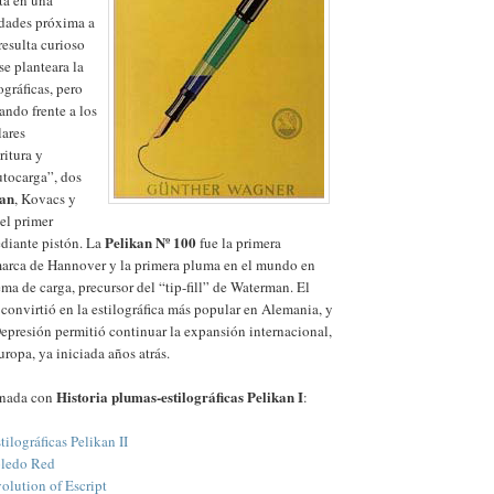
nta en una
dades próxima a
resulta curioso
se planteara la
ográficas, pero
ando frente a los
ares
ritura y
utocarga”, dos
kan
, Kovacs y
el primer
Pelikan Nº 100
ediante pistón. La
fue la primera
 marca de Hannover y la primera pluma en el mundo en
ema de carga, precursor del “tip-fill” de Waterman. El
a convirtió en la estilográfica más popular en Alemania, y
Depresión permitió continuar la expansión internacional,
ropa, ya iniciada años atrás.
Historia plumas-estilográficas Pelikan I
onada con
:
tilográficas Pelikan II
oledo Red
olution of Escript