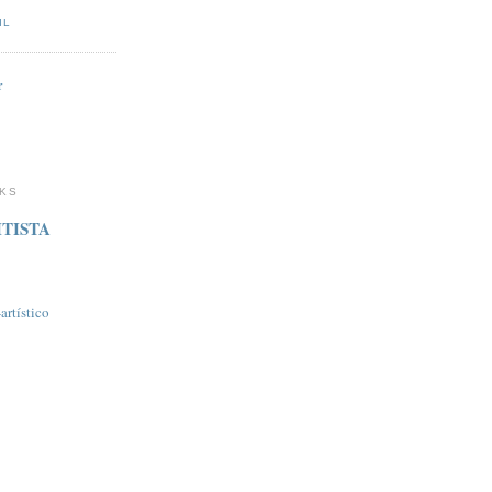
IL
r
NKS
TISTA
rtí­stico