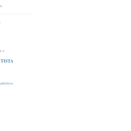
IL
r
NKS
TISTA
rtí­stico