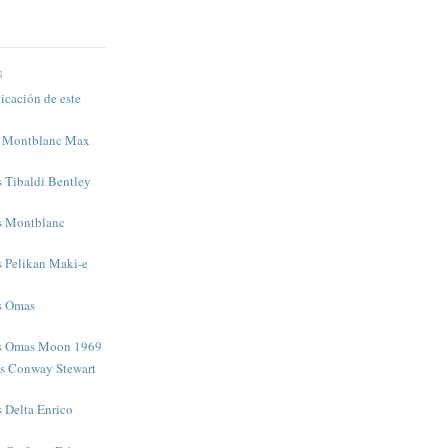
S
icación de este
s Montblanc Max
s Tibaldi Bentley
as Montblanc
s Pelikan Maki-e
as Omas
as Omas Moon 1969
as Conway Stewart
s Delta Enrico