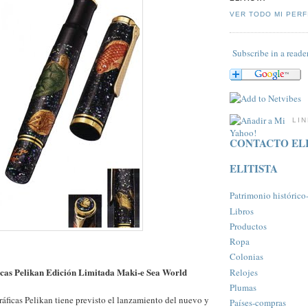
VER TODO MI PERF
Subscribe in a reade
LI
CONTACTO ELI
ELITISTA
Patrimonio histórico-a
Libros
Productos
Ropa
Colonias
icas Pelikan Edición Limitada Maki-e Sea World
Relojes
Plumas
ráficas Pelikan tiene previsto el lanzamiento del nuevo y
Paí­ses-compras