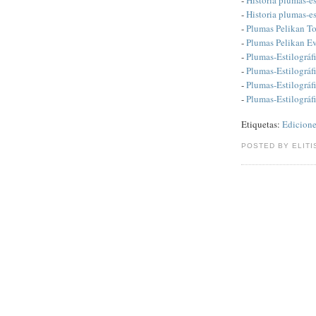
-
Historia plumas-es
-
Plumas Pelikan T
-
Plumas Pelikan Ev
-
Plumas-Estilográfi
-
Plumas-Estilográf
-
Plumas-Estilográfi
-
Plumas-Estilográf
Etiquetas:
Edicione
POSTED BY ELITI