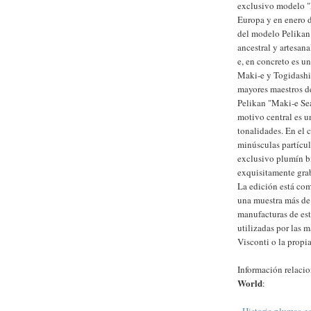
exclusivo modelo "
Europa y en enero d
del modelo Pelikan
ancestral y artesa
e, en concreto es u
Maki-e y Togidashi
mayores maestros de
Pelikan "Maki-e Sea
motivo central es u
tonalidades. En el 
minúsculas partícul
exclusivo plumín bi
exquisitamente gra
La edición está com
una muestra más de 
manufacturas de est
utilizadas por las 
Visconti o la propi
Información relaci
World
:
-
Historia plumas-es