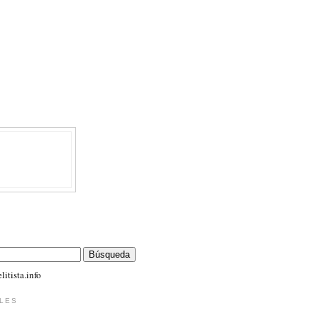
itista.info
LES