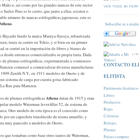
 Maki-e, así como por las grandes marcas de este sector
VER TODO MI PERF
 Sailor. Pero es lo cierto, que junto a ellas, existen o
able número de marcas estilográficas japonesas, este es
Athena
.
Subscribe in a reade
ki Hayashi fundó la marca Maruya-Syosya, rebautizada
n, tenía su centro en Tokio, y si bien en un primer
d se centró en la importación de libros y bienes de
a desde entonces comercializaba su propia tinta. Dada
LI
o de plumas estilográficas, experimentada a comienzos
CONTACTO ELI
 Maruzen comenzó a comercializar diversas manufacturas
n 1909 Zenith N.Y., en 1911 modelos de Onoto y de
ELITISTA
un sistema de carga por cuenta gotas fabricado
 La Rue para Maruzen.
Patrimonio histórico-a
Libros
Athena
os de plumas estilográficas
datan de 1915 y eran
Productos
pular modelo Waterman lever-filler 52, de sistema de
Ropa
anca. Otro modelo de esta época es el conocido como
Colonias
do por un capuchón translúcido de resina amarillo, y
Relojes
inta muy parecido a modelos de Onoto.
Plumas
los que tomaban como base otros tantos de Waterman,
Paí­ses-compras