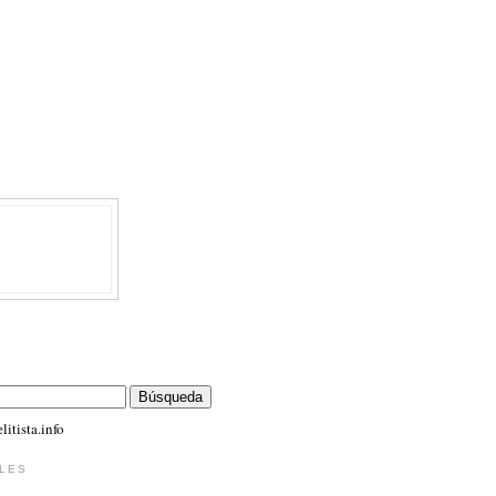
itista.info
LES