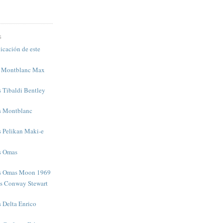
S
icación de este
s Montblanc Max
s Tibaldi Bentley
as Montblanc
s Pelikan Maki-e
as Omas
as Omas Moon 1969
as Conway Stewart
s Delta Enrico