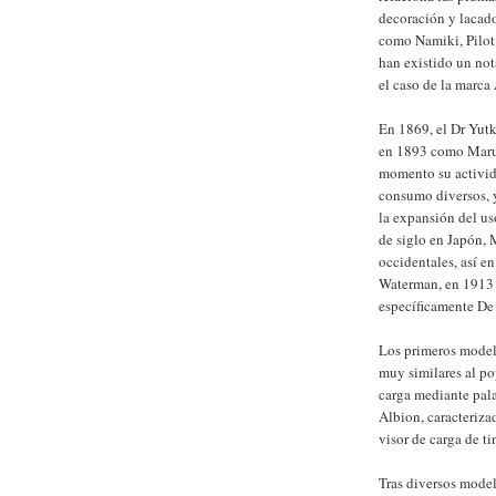
decoración y lacado
como Namiki, Pilot o
han existido un not
el caso de la marca
En 1869, el Dr Yut
en 1893 como Maruze
momento su activida
consumo diversos, y
la expansión del us
de siglo en Japón,
occidentales, así e
Waterman, en 1913 
específicamente De
Los primeros model
muy similares al po
carga mediante pal
Albion, caracteriza
visor de carga de t
Tras diversos mode