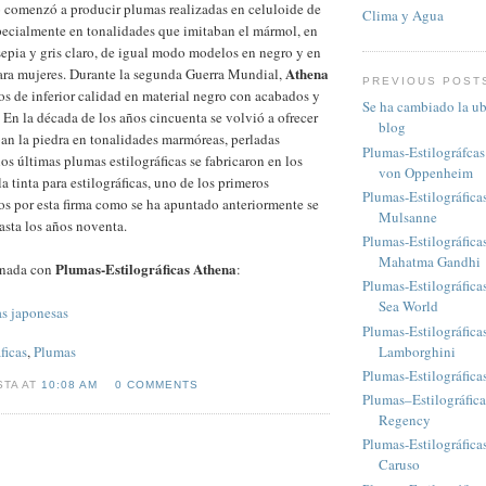
 comenzó a producir plumas realizadas en celuloide de
Clima y Agua
pecialmente en tonalidades que imitaban el mármol, en
sepia y gris claro, de igual modo modelos en negro y en
Athena
para mujeres. Durante la segunda Guerra Mundial,
PREVIOUS POST
s de inferior calidad en material negro con acabados y
Se ha cambiado la ub
En la década de los años cincuenta se volvió a ofrecer
blog
an la piedra en tonalidades marmóreas, perladas
Plumas-Estilográfca
os últimas plumas estilográficas se fabricaron en los
von Oppenheim
a tinta para estilográficas, uno de los primeros
Plumas-Estilográfica
s por esta firma como se ha apuntado anteriormente se
Mulsanne
sta los años noventa.
Plumas-Estilográfic
Mahatma Gandhi
Plumas-Estilográficas Athena
onada con
:
Plumas-Estilográfica
Sea World
s japonesas
Plumas-Estilográfic
Lamborghini
ficas
,
Plumas
Plumas-Estilográfic
STA AT
10:08 AM
0 COMMENTS
Plumas–Estilográfic
Regency
Plumas-Estilográfica
Caruso