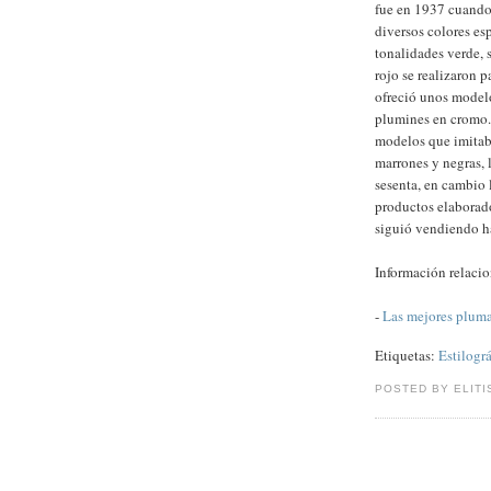
fue en 1937 cuando
diversos colores es
tonalidades verde, 
rojo se realizaron 
ofreció unos modelo
plumines en cromo. 
modelos que imitab
marrones y negras, l
sesenta, en cambio l
productos elaborado
siguió vendiendo ha
Información relaci
-
Las mejores pluma
Etiquetas:
Estilográ
POSTED BY ELITI