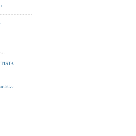
IL
r
NKS
TISTA
rtí­stico