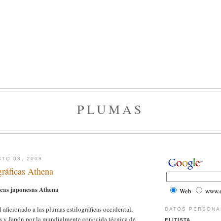
PLUMAS
TO 03, 2008
gráficas Athena
icas japonesas Athena
Web
www.el
l aficionado a las plumas estilográficas occidental,
DATOS PERSONA
as y Japón por la mundialmente conocida técnica de
ELITISTA