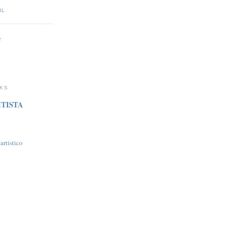
IL
r
NKS
TISTA
rtí­stico