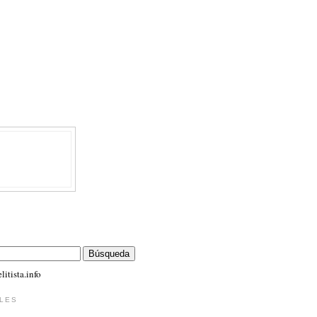
itista.info
LES