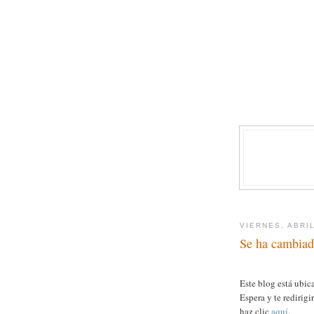
VIERNES, ABRIL
Se ha cambiado
Este blog está ubica
Espera y te redirig
haz clic
aquí
.