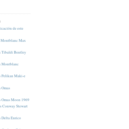
S
icación de este
s Montblanc Max
s Tibaldi Bentley
as Montblanc
s Pelikan Maki-e
as Omas
as Omas Moon 1969
as Conway Stewart
s Delta Enrico