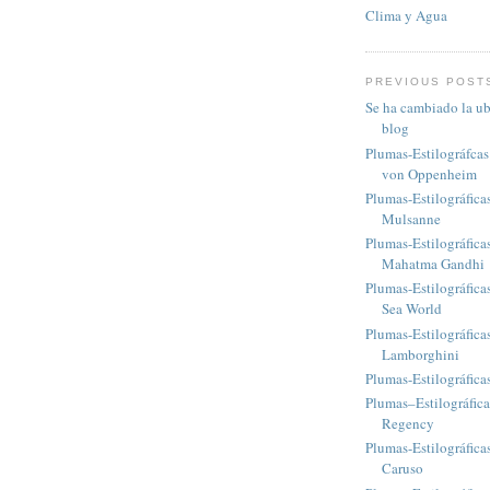
Clima y Agua
PREVIOUS POST
Se ha cambiado la ub
blog
Plumas-Estilográfca
von Oppenheim
Plumas-Estilográfica
Mulsanne
Plumas-Estilográfic
Mahatma Gandhi
Plumas-Estilográfica
Sea World
Plumas-Estilográfic
Lamborghini
Plumas-Estilográfic
Plumas–Estilográfic
Regency
Plumas-Estilográfica
Caruso