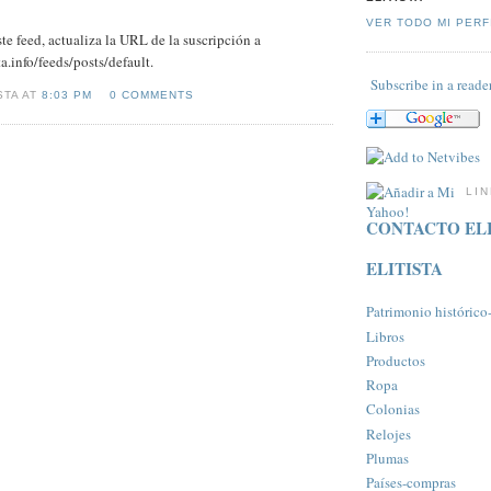
VER TODO MI PERF
este feed, actualiza la URL de la suscripción a
ta.info/feeds/posts/default.
Subscribe in a reade
STA AT
8:03 PM
0 COMMENTS
LI
CONTACTO ELI
ELITISTA
Patrimonio histórico-a
Libros
Productos
Ropa
Colonias
Relojes
Plumas
Paí­ses-compras