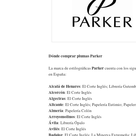
Dónde comprar plumas Parker
Parker
La marca de estilográficas
cuenta con los sigu
en España:
Alcalá de Henares
: El Corte Inglés; Librería Gutem
Alcorcón
: El Corte Inglés
Algeciras
: El Corte Inglés
Alicante
: El Corte Inglés; Papelería Eutimio; Papel
Almería
: Papelería Colón
Arroyomolinos
: El Corte Inglés
Ávila
: Librería Ópalo
Avilés
: El Corte Inglés
Badajoz
: El Corte Inglés; La Minerva Extremeña; Lib