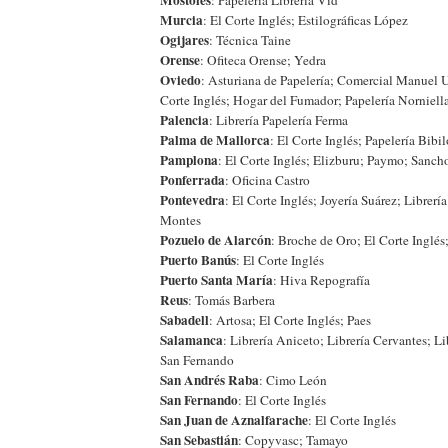
Murcia
: El Corte Inglés; Estilográficas López
Ogijares
: Técnica Taine
Orense
: Ofiteca Orense; Yedra
Oviedo
: Asturiana de Papelería; Comercial Manuel 
Corte Inglés; Hogar del Fumador; Papelería Norniell
Palencia
: Librería Papelería Ferma
Palma de Mallorca
: El Corte Inglés; Papelería Bibi
Pamplona
: El Corte Inglés; Elizburu; Paymo; Sanch
Ponferrada
: Oficina Castro
Pontevedra
: El Corte Inglés; Joyería Suárez; Librerí
Montes
Pozuelo de Alarcón
: Broche de Oro; El Corte Inglé
Puerto Banús
: El Corte Inglés
Puerto Santa María
: Hiva Repografía
Reus
: Tomás Barbera
Sabadell
: Artosa; El Corte Inglés; Paes
Salamanca
: Librería Aniceto; Librería Cervantes; Li
San Fernando
San Andrés Raba
: Cimo León
San Fernando
: El Corte Inglés
San Juan de Aznalfarache
: El Corte Inglés
San Sebastián
: Copyvasc; Tamayo