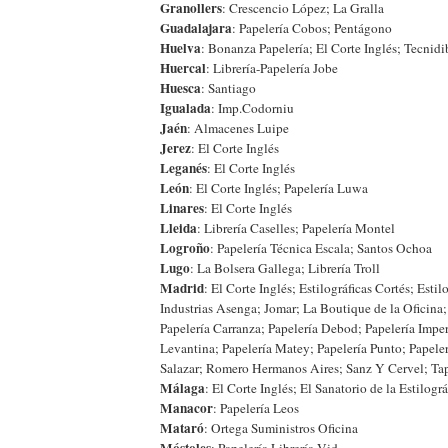
Granollers
: Crescencio López; La Gralla
Guadalajara
: Papelería Cobos; Pentágono
Huelva
: Bonanza Papelería; El Corte Inglés; Tecnid
Huercal
: Librería-Papelería Jobe
Huesca
: Santiago
Igualada
: Imp.Codorniu
Jaén
: Almacenes Luipe
Jerez
: El Corte Inglés
Leganés
: El Corte Inglés
León
: El Corte Inglés; Papelería Luwa
Linares
: El Corte Inglés
Lleida
: Librería Caselles; Papelería Montel
Logroño
: Papelería Técnica Escala; Santos Ochoa
Lugo
: La Bolsera Gallega; Librería Troll
Madrid
: El Corte Inglés; Estilográficas Cortés; Estil
Industrias Asenga; Jomar; La Boutique de la Oficina
Papelería Carranza; Papelería Debod; Papelería Imper
Levantina; Papelería Matey; Papelería Punto; Papeler
Salazar; Romero Hermanos Aires; Sanz Y Cervel; Tap
Málaga
: El Corte Inglés; El Sanatorio de la Estilogr
Manacor
: Papelería Leos
Mataró
: Ortega Suministros Oficina
Móstoles
: Papelería Librería Vid