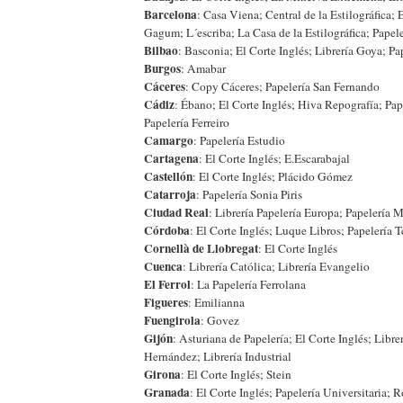
Barcelona
: Casa Viena; Central de la Estilográfica; 
Gagum; L´escriba; La Casa de la Estilográfica; Papele
Bilbao
: Basconia; El Corte Inglés; Librería Goya; Pa
Burgos
: Amabar
Cáceres
: Copy Cáceres; Papelería San Fernando
Cádiz
: Ébano; El Corte Inglés; Hiva Repografía; Pap
Papelería Ferreiro
Camargo
: Papelería Estudio
Cartagena
: El Corte Inglés; E.Escarabajal
Castellón
: El Corte Inglés; Plácido Gómez
Catarroja
: Papelería Sonia Piris
Ciudad Real
: Librería Papelería Europa; Papelería 
Córdoba
: El Corte Inglés; Luque Libros; Papelería 
Cornellà de Llobregat
: El Corte Inglés
Cuenca
: Librería Católica; Librería Evangelio
El Ferrol
: La Papelería Ferrolana
Figueres
: Emilianna
Fuengirola
: Govez
Gijón
: Asturiana de Papelería; El Corte Inglés; Libre
Hernández; Librería Industrial
Girona
: El Corte Inglés; Stein
Granada
: El Corte Inglés; Papelería Universitaria; 