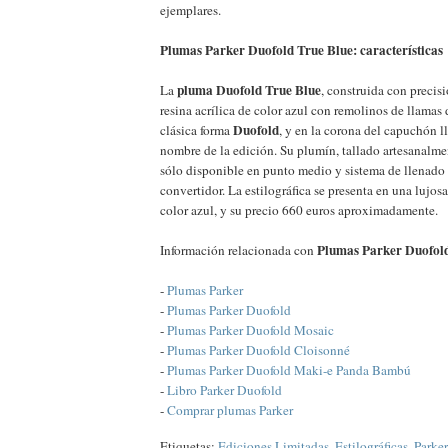
ejemplares.
Plumas Parker Duofold True Blue: características
pluma Duofold True Blue
La
, construida con precis
resina acrílica de color azul con remolinos de llamas 
Duofold
clásica forma
, y en la corona del capuchón l
nombre de la edición. Su plumín, tallado artesanalmen
sólo disponible en punto medio y sistema de llenado
convertidor. La estilográfica se presenta en una lujos
color azul, y su precio 660 euros aproximadamente.
Plumas Parker Duofold
Información relacionada con
-
Plumas Parker
-
Plumas Parker Duofold
-
Plumas Parker Duofold Mosaic
-
Plumas Parker Duofold Cloisonné
-
Plumas Parker Duofold Maki-e Panda Bambú
-
Libro Parker Duofold
-
Comprar plumas Parker
Etiquetas:
Ediciones Limitadas
,
Estilográficas
,
Parker