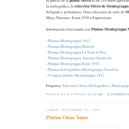
pluma Micra
El precio de la
es de 310 euros aproxi
colección Micra de Montegrappa
la estilográfica, la
M
bolígrafo y portaminas. Otras ediciones de serie de
Miya, Nerouno, Extra 1930 o Espressione.
Plumas Montegrappa 
Información relacionada con
-
Plumas Montegrappa 1912
-
Plumas Montegrappa Harrods
-
Plumas Montegrappa La Torre di Pisa
-
Plumas Montegrappa Antonio Stradivari
-
Plumas Montegrappa Extra 1930
-
Plumas-Estilográficas Montegrappa NeroUno
-
Comprar plumas Montegrappa 1912
Etiquetas:
Ediciones Serie
,
Estilográficas
,
Montegrap
POSTED BY ELITISTA AT
10:24 AM
0 COMMENT
LUNES, DICIEMBRE 03, 2007
Plumas Omas Samo