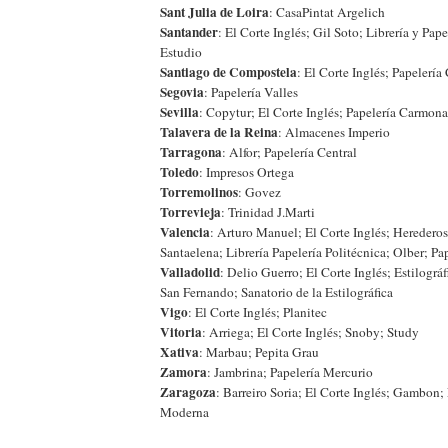
Sant Julia de Loira
: CasaPintat Argelich
Santander
: El Corte Inglés; Gil Soto; Librería y Pape
Estudio
Santiago de Compostela
: El Corte Inglés; Papelería
Segovia
: Papelería Valles
Sevilla
: Copytur; El Corte Inglés; Papelería Carmona;
Talavera de la Reina
: Almacenes Imperio
Tarragona
: Alfor; Papelería Central
Toledo
: Impresos Ortega
Torremolinos
: Govez
Torrevieja
: Trinidad J.Marti
Valencia
: Arturo Manuel; El Corte Inglés; Heredero
Santaelena; Librería Papelería Politécnica; Olber; Pa
Valladolid
: Delio Guerro; El Corte Inglés; Estilográ
San Fernando; Sanatorio de la Estilográfica
Vigo
: El Corte Inglés; Planitec
Vitoria
: Arriega; El Corte Inglés; Snoby; Study
Xativa
: Marbau; Pepita Grau
Zamora
: Jambrina; Papelería Mercurio
Zaragoza
: Barreiro Soria; El Corte Inglés; Gambon; 
Moderna