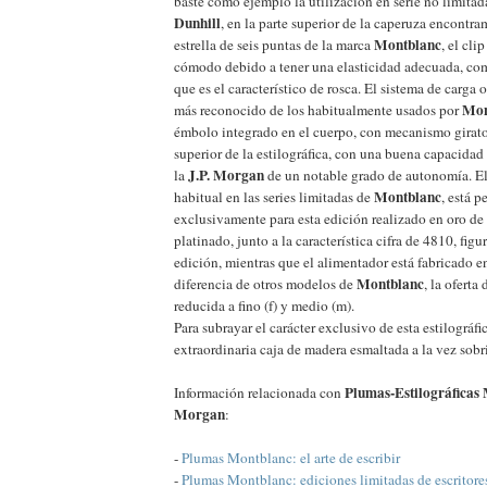
baste como ejemplo la utilización en serie no limitad
Dunhill
, en la parte superior de la caperuza encontram
Montblanc
estrella de seis puntas de la marca
, el cli
cómodo debido a tener una elasticidad adecuada, como
que es el característico de rosca. El sistema de carga 
Mon
más reconocido de los habitualmente usados por
émbolo integrado en el cuerpo, con mecanismo girator
superior de la estilográfica, con una buena capacidad 
J.P. Morgan
la
de un notable grado de autonomía. E
Montblanc
habitual en las series limitadas de
, está 
exclusivamente para esta edición realizado en oro de 
platinado, junto a la característica cifra de 4810, figu
edición, mientras que el alimentador está fabricado e
Montblanc
diferencia de otros modelos de
, la oferta
reducida a fino (f) y medio (m).
Para subrayar el carácter exclusivo de esta estilográfi
extraordinaria caja de madera esmaltada a la vez sobr
Plumas-Estilográficas 
Información relacionada con
Morgan
:
-
Plumas Montblanc: el arte de escribir
-
Plumas Montblanc: ediciones limitadas de escritore