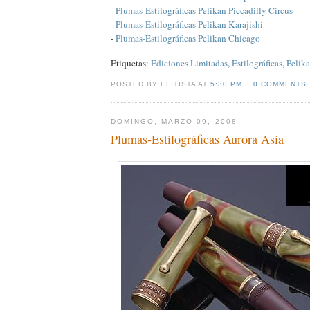
-
Plumas-Estilográficas Pelikan Piccadilly Circus
-
Plumas-Estilográficas Pelikan Karajishi
-
Plumas-Estilográficas Pelikan Chicago
Etiquetas:
Ediciones Limitadas
,
Estilográficas
,
Pelik
POSTED BY ELITISTA AT
5:30 PM
0 COMMENTS
DOMINGO, MARZO 09, 2008
Plumas-Estilográficas Aurora Asia