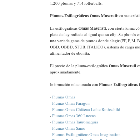
1.200 plumas y 714 rollerballs.
Plumas-Estilográficas Omas Maserati: característi
Omas Maserati
La estilográficas
, con cierta forma có
plata de ley rodiada al igual que su clip. Su plumín e
una variada gama de puntos donde elegir (EF, F, M
OBD, OBBD, STUB, ITALICO), sistema de carga me
alimentador de ebonita.
Omas Maserati
El precio de la pluma-estilográfica
es
aproximadamente.
Plumas-Estilográficas
Información relacionada con
-
Plumas Omas
-
Plumas Omas Paragon
-
Plumas Omas Château Lafite Rothschild
-
Plumas Omas 360 Lucens
-
Plumas Omas Tauromaquia
-
Plumas Omas Samo
-
Plumas-Estilográficas Omas Imagination