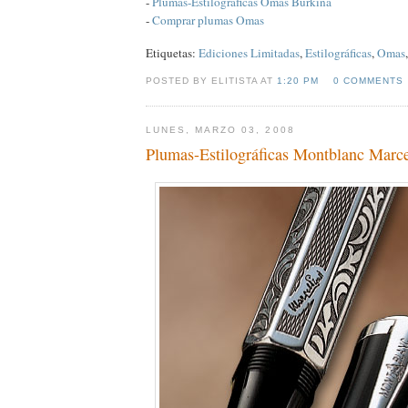
-
Plumas-Estilográficas Omas Burkina
-
Comprar plumas Omas
Etiquetas:
Ediciones Limitadas
,
Estilográficas
,
Omas
POSTED BY ELITISTA AT
1:20 PM
0 COMMENTS
LUNES, MARZO 03, 2008
Plumas-Estilográficas Montblanc Marce