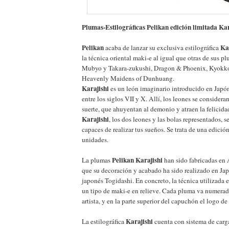
Plumas-Estilográficas Pelikan edición limitada Kar
Pelikan
Ka
acaba de lanzar su exclusiva estilográfica
la técnica oriental maki-e al igual que otras de sus 
Mubyo y Takara-zukushi, Dragon & Phoenix, Kyokk
Heavenly Maidens of Dunhuang.
Karajishi
es un león imaginario introducido en Japón
entre los siglos VII y X. Allí, los leones se consider
suerte, que ahuyentan al demonio y atraen la felicida
Karajishi
, los dos leones y las bolas representados, 
capaces de realizar tus sueños. Se trata de una edició
unidades.
Pelikan Karajishi
La plumas
han sido fabricadas en 
que su decoración y acabado ha sido realizado en Japó
japonés Togidashi. En concreto, la técnica utilizada e
un tipo de maki-e en relieve. Cada pluma va numerada
artista, y en la parte superior del capuchón el logo d
Karajishi
La estilográfica
cuenta con sistema de carg