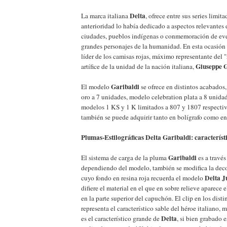
Delta
La marca italiana
, ofrece entre sus series limit
anterioridad lo había dedicado a aspectos relevantes
ciudades, pueblos indígenas o conmemoración de even
grandes personajes de la humanidad. En esta ocasión l
líder de los camisas rojas, máximo representante del 
Giuseppe G
artífice de la unidad de la nación italiana,
Garibaldi
El modelo
se ofrece en distintos acabados,
oro a 7 unidades, modelo celebration plata a 8 unidad
modelos 1 KS y 1 K limitados a 807 y 1807 respectiv
también se puede adquirir tanto en bolígrafo como en 
Plumas-Estilográficas Delta Garibaldi: característ
Garibaldi
El sistema de carga de la pluma
es a través
dependiendo del modelo, también se modifica la deco
Delta J
cuyo fondo en resina roja recuerda el modelo
difiere el material en el que en sobre relieve aparece e
en la parte superior del capuchón. El clip en los dist
representa el característico sable del héroe italiano, 
Delta
es el característico grande de
, si bien grabado 