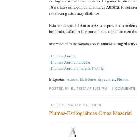
estilográficas de tamaño medio. La gama de plumines
Aurora
18 quilates es la común a la marca
, lo sufic
satisfacer gustos muy distintos.
Aurora Asia
Esta serie especial
se presenta también 
bolígrafo, esferógrafo y portaminas, este último en do
Plumas-Estilográficas
Información relacionada con
-
Plumas Aurora
-
Plumas Aurora modelos
-
Plumas Aurora Umberto Nobile
Etiquetas:
Aurora
,
Ediciones Especiales
,
Plumas
POSTED BY ELITISTA AT
8:43 PM
0 COMMENTS
JUEVES, MARZO 06, 2008
Plumas-Estilográficas Omas Maserati