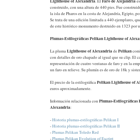
Lighthouse of Alexandria
Faro de Alejandría
. El
es
construido, con una altura de 440 pies. Fue construido 
la isla de Pharos en la costa de Alejandría, Egipto, p
Se trata de una edición limitada a 440 ejemplares, que
de este histórico monumento destruido en 1323 por u
Plumas-Estilográficas Pelikan Lighthouse of Alexan
Lighthouse of Alexandria
Pelikan
La pluma
de
comb
con detalles de oro chapado al igual que su clip. El 
representación de cuatro ventanas de faro y en la e
un faro en relieve. Su plumín es de oro de 18k y siste
Pelikan Lighthouse of A
El precio de la estilográfica
euros aproximadamente.
Plumas-Estilográficas 
Información relacionada con
Alexandria
:
-
Historia plumas-estilográficas Pelikan I
-
Historia plumas-estilográficas Pelikan II
-
Plumas Pelikan Toledo Red
-
Plumas Pelikan Evolution of Escript