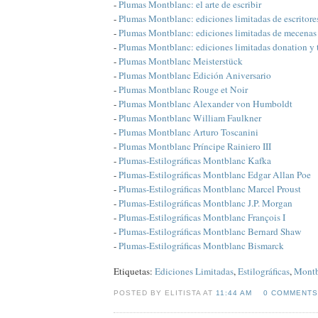
-
Plumas Montblanc: el arte de escribir
-
Plumas Montblanc: ediciones limitadas de escritore
-
Plumas Montblanc: ediciones limitadas de mecenas
-
Plumas Montblanc: ediciones limitadas donation y 
-
Plumas Montblanc Meisterstück
-
Plumas Montblanc Edición Aniversario
-
Plumas Montblanc Rouge et Noir
-
Plumas Montblanc Alexander von Humboldt
-
Plumas Montblanc William Faulkner
-
Plumas Montblanc Arturo Toscanini
-
Plumas Montblanc Príncipe Rainiero III
-
Plumas-Estilográficas Montblanc Kafka
-
Plumas-Estilográficas Montblanc Edgar Allan Poe
-
Plumas-Estilográficas Montblanc Marcel Proust
-
Plumas-Estilográficas Montblanc J.P. Morgan
-
Plumas-Estilográficas Montblanc François I
-
Plumas-Estilográficas Montblanc Bernard Shaw
-
Plumas-Estilográficas Montblanc Bismarck
Etiquetas:
Ediciones Limitadas
,
Estilográficas
,
Montb
POSTED BY ELITISTA AT
11:44 AM
0 COMMENTS