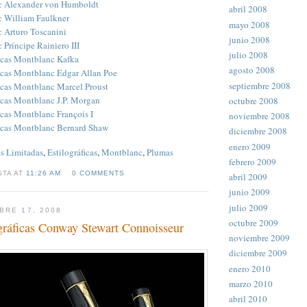
c Alexander von Humboldt
abril 2008
 William Faulkner
mayo 2008
 Arturo Toscanini
junio 2008
Príncipe Rainiero III
julio 2008
icas Montblanc Kafka
agosto 2008
icas Montblanc Edgar Allan Poe
septiembre 2008
icas Montblanc Marcel Proust
icas Montblanc J.P. Morgan
octubre 2008
icas Montblanc François I
noviembre 2008
ficas Montblanc Bernard Shaw
diciembre 2008
enero 2009
s Limitadas
,
Estilográficas
,
Montblanc
,
Plumas
febrero 2009
STA AT
11:26 AM
0 COMMENTS
abril 2009
junio 2009
julio 2009
BRE 17, 2008
octubre 2009
gráficas Conway Stewart Connoisseur
noviembre 2009
diciembre 2009
enero 2010
marzo 2010
abril 2010