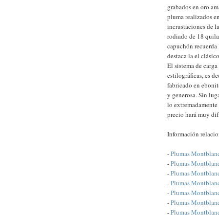
grabados en oro ama
pluma realizados en
incrustaciones de l
rodiado de 18 quilat
capuchón recuerda l
destaca la el clási
El sistema de carga
estilográficas, es d
fabricado en ebonit
y generosa. Sin lug
lo extremadamente 
precio hará muy difí
Información relaci
-
Plumas Montblanc: 
-
Plumas Montblanc:
-
Plumas Montblanc:
-
Plumas Montblanc:
-
Plumas Montblanc
-
Plumas Montblanc
-
Plumas Montblanc