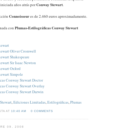
Conway Stewart
 iniciada años atrás por
.
Connoisseur
ección
es de 2.460 euros aproximadamente.
Plumas-Estilográficas Conway Stewart
onada con
tewart
ewart Oliver Cromwell
ewart Shakespeare
ewart Sir Isaac Newton
ewart Oxford
ewart Simpole
icas Conway Stewart Doctor
icas Conway Stewart Overlay
icas Conway Stewart Darwin
Stewart
,
Ediciones Limitadas
,
Estilográficas
,
Plumas
STA AT
10:40 AM
0 COMMENTS
RE 09, 2008