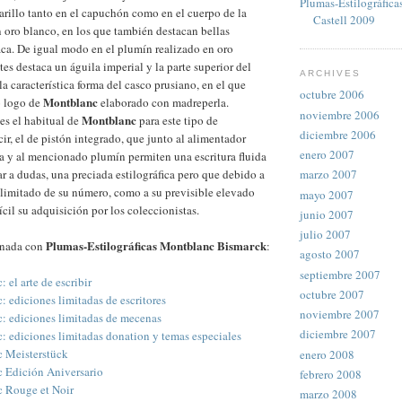
Plumas-Estilográfica
rillo tanto en el capuchón como en el cuerpo de la
Castell 2009
 oro blanco, en los que también destacan bellas
aca. De igual modo en el plumín realizado en oro
es destaca un águila imperial y la parte superior del
ARCHIVES
a característica forma del casco prusiano, en el que
octubre 2006
Montblanc
co logo de
elaborado con madreperla.
noviembre 2006
Montblanc
 es el habitual de
para este tipo de
diciembre 2006
ecir, el de pistón integrado, que junto al alimentador
enero 2007
a y al mencionado plumín permiten una escritura fluida
ar a dudas, una preciada estilográfica pero que debido a
marzo 2007
limitado de su número, como a su previsible elevado
mayo 2007
cil su adquisición por los coleccionistas.
junio 2007
julio 2007
Plumas-Estilográficas Montblanc Bismarck
onada con
:
agosto 2007
septiembre 2007
el arte de escribir
octubre 2007
 ediciones limitadas de escritores
noviembre 2007
 ediciones limitadas de mecenas
diciembre 2007
 ediciones limitadas donation y temas especiales
 Meisterstück
enero 2008
 Edición Aniversario
febrero 2008
 Rouge et Noir
marzo 2008