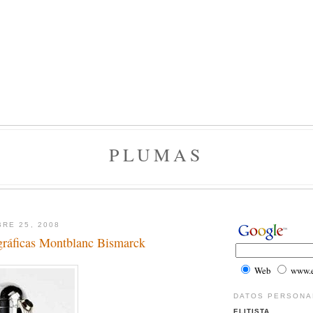
PLUMAS
RE 25, 2008
gráficas Montblanc Bismarck
Web
www.el
DATOS PERSONA
ELITISTA