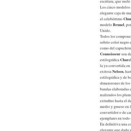
escritura, que suele
Los cinco modelos 
elegante caja de ma
Chur
el celebérrimo
Brunel
modelo
, po
Unido.
Todos los componen
sobrio color negro 
como del capuchón.
Connoisseur
son de
Church
estilográfica
la ya convertida en
Nelson
exitosa
, ha
estilográfica y de 
dimensiones de los 
bandas elaboradas c
realizados los plum
extrafino hasta el d
medio y grueso en lo
convertidor o de ca
ejemplares en todo
En definitiva una c
elegante que dado 