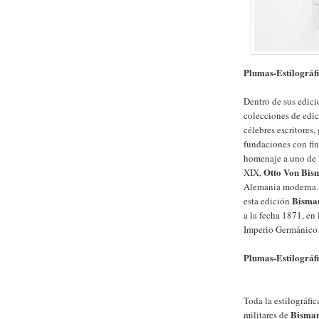
Plumas-Estilográf
Dentro de sus edicio
colecciones de edi
célebres escritores
fundaciones con fin
homenaje a uno de l
Otto Von Bis
XIX,
Alemania moderna. E
Bisma
esta edición
a la fecha 1871, en
Imperio Germánico
Plumas-Estilográf
Toda la estilográfic
Bisma
militares de