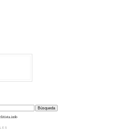
itista.info
LES