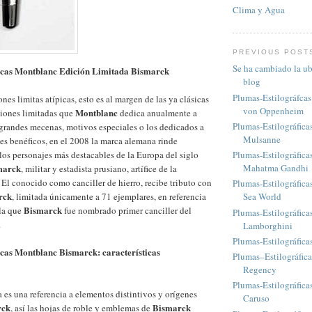
Clima y Agua
PREVIOUS POST
Se ha cambiado la ub
icas Montblanc Edición Limitada Bismarck
blog
Plumas-Estilográfca
nes limitas atípicas, esto es al margen de las ya clásicas
von Oppenheim
Montblanc
ciones limitadas que
dedica anualmente a
Plumas-Estilográfica
, grandes mecenas, motivos especiales o los dedicados a
Mulsanne
es benéficos, en el 2008 la marca alemana rinde
os personajes más destacables de la Europa del siglo
Plumas-Estilográfic
marck
Mahatma Gandhi
, militar y estadista prusiano, artífice de la
l conocido como canciller de hierro, recibe tributo con
Plumas-Estilográfica
rck
, limitada únicamente a 71 ejemplares, en referencia
Sea World
Bismarck
 la que
fue nombrado primer canciller del
Plumas-Estilográfic
.
Lamborghini
Plumas-Estilográfic
icas Montblanc Bismarck: características
Plumas–Estilográfic
Regency
Plumas-Estilográfica
a es una referencia a elementos distintivos y orígenes
Caruso
rck
Bismarck
, así las hojas de roble y emblemas de