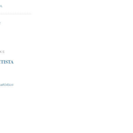
IL
r
NKS
TISTA
rtí­stico