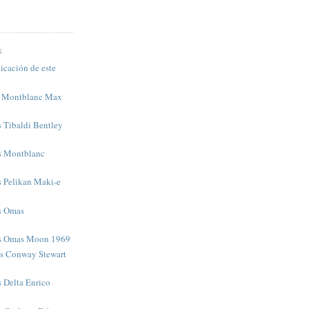
S
icación de este
s Montblanc Max
s Tibaldi Bentley
as Montblanc
s Pelikan Maki-e
as Omas
as Omas Moon 1969
as Conway Stewart
s Delta Enrico