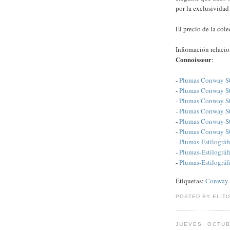
por la exclusividad
El precio de la col
Información relaci
Connoisseur
:
-
Plumas Conway S
-
Plumas Conway St
-
Plumas Conway St
-
Plumas Conway St
-
Plumas Conway St
-
Plumas Conway St
-
Plumas-Estilográf
-
Plumas-Estilográf
-
Plumas-Estilográf
Etiquetas:
Conway 
POSTED BY ELITI
JUEVES, OCTUB