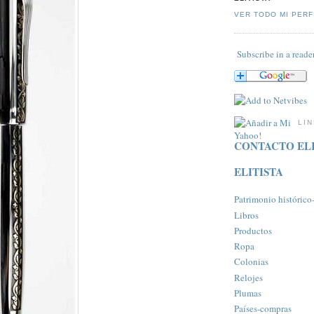
VER TODO MI PERF
Subscribe in a reade
LI
CONTACTO ELI
ELITISTA
Patrimonio histórico-a
Libros
Productos
Ropa
Colonias
Relojes
Plumas
Paí­ses-compras