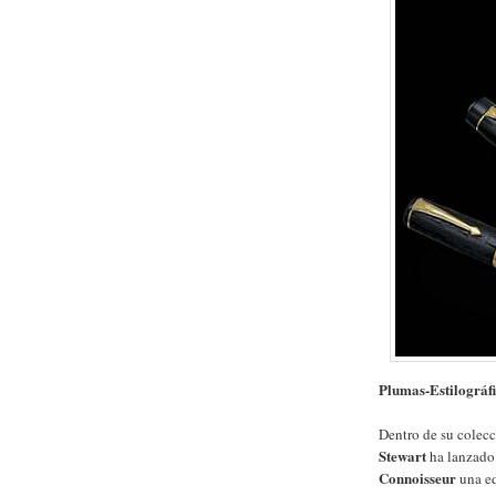
Plumas-Estilográf
Dentro de su colecc
Stewart
ha lanzado 
Connoisseur
una ed