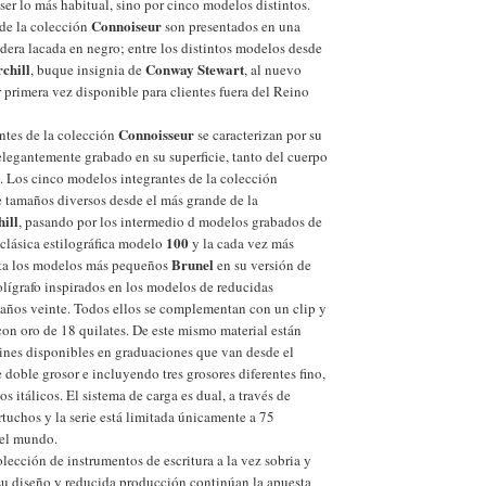
 ser lo más habitual, sino por cinco modelos distintos.
Connoiseur
de la colección
son presentados en una
dera lacada en negro; entre los distintos modelos desde
chill
Conway Stewart
, buque insignia de
, al nuevo
r primera vez disponible para clientes fuera del Reino
Connoisseur
tes de la colección
se caracterizan por su
elegantemente grabado en su superficie, tanto del cuerpo
 Los cinco modelos integrantes de la colección
 tamaños diversos desde el más grande de la
ill
, pasando por los intermedio d modelos grabados de
100
 clásica estilográfica modelo
y la cada vez más
Brunel
sta los modelos más pequeños
en su versión de
bolígrafo inspirados en los modelos de reducidas
años veinte. Todos ellos se complementan con un clip y
on oro de 18 quilates. De este mismo material están
ines disponibles en graduaciones que van desde el
e doble grosor e incluyendo tres grosores diferentes fino,
s itálicos. El sistema de carga es dual, a través de
rtuchos y la serie está limitada únicamente a 75
 el mundo.
olección de instrumentos de escritura a la vez sobria y
su diseño y reducida producción continúan la apuesta